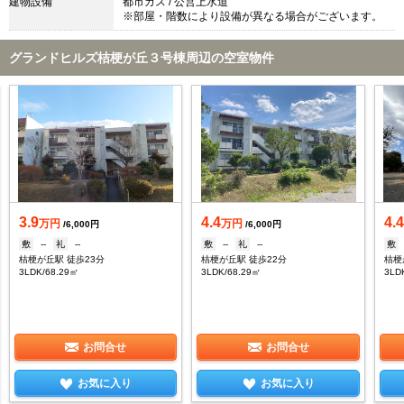
建物設備
都市ガス / 公営上水道
※部屋・階数により設備が異なる場合がございます。
グランドヒルズ桔梗が丘３号棟周辺の空室物件
3.9
4.4
4.
万円
万円
/6,000円
/6,000円
敷
--
礼
--
敷
--
礼
--
敷
桔梗が丘駅 徒歩23分
桔梗が丘駅 徒歩22分
桔梗
3LDK/68.29㎡
3LDK/68.29㎡
3LD
お問合せ
お問合せ
お気に入り
お気に入り