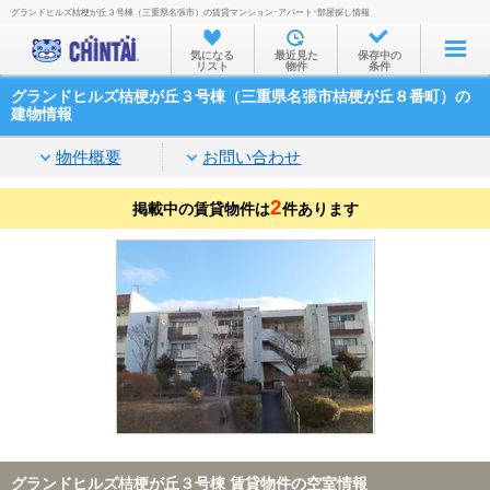
グランドヒルズ桔梗が丘３号棟（三重県名張市）の賃貸マンション･アパート･部屋探し情報
お部屋を探す
気になる
最近見た
保存中の
リスト
物件
条件
沿線・駅から
グランドヒルズ桔梗が丘３号棟（三重県名張市桔梗が丘８番町）の
住所から
建物情報
家賃相場から
物件概要
お問い合わせ
通勤通学時間から
2
掲載中の賃貸物件は
件あります
物件特集から
不動産会社から
TOP
グランドヒルズ桔梗が丘３号棟 賃貸物件の空室情報