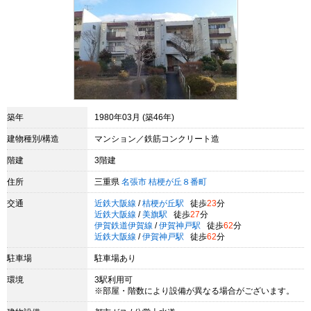
築年
1980年03月 (築46年)
建物種別/構造
マンション／鉄筋コンクリート造
階建
3階建
住所
三重県
名張市
桔梗が丘８番町
交通
近鉄大阪線
/
桔梗が丘駅
徒歩
23
分
近鉄大阪線
/
美旗駅
徒歩
27
分
伊賀鉄道伊賀線
/
伊賀神戸駅
徒歩
62
分
近鉄大阪線
/
伊賀神戸駅
徒歩
62
分
駐車場
駐車場あり
環境
3駅利用可
※部屋・階数により設備が異なる場合がございます。