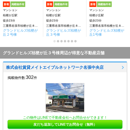
新着
掲載物件有
新着
掲載物件有
新着
掲載物件有
マンション
マンション
マンション
桔梗が丘駅
桔梗が丘駅
桔梗が丘駅
徒歩23分
徒歩23分
徒歩23分
三重県名張市桔梗が丘８番町
三重県名張市桔梗が丘８番町
三重県名張市桔梗が丘８番町
グランドヒルズ桔梗が
グランドヒルズ桔梗が
グランドヒルズ桔梗が
丘２号棟
丘３号棟
丘1号棟
グランドヒルズ桔梗が丘３号棟周辺が得意な不動産店舗
株式会社賃貸メイトエイブルネットワーク名張中央店
302
掲載物件数:
件
この物件はLINEで不動産会社へお問合せができます！
友だち追加してLINEでお問合せ（無料）