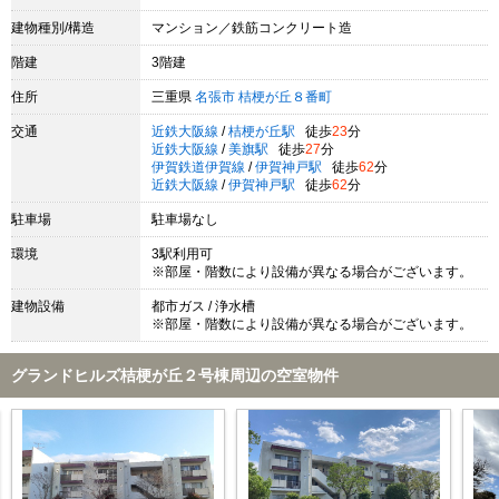
建物種別/構造
マンション／鉄筋コンクリート造
階建
3階建
住所
三重県
名張市
桔梗が丘８番町
交通
近鉄大阪線
/
桔梗が丘駅
徒歩
23
分
近鉄大阪線
/
美旗駅
徒歩
27
分
伊賀鉄道伊賀線
/
伊賀神戸駅
徒歩
62
分
近鉄大阪線
/
伊賀神戸駅
徒歩
62
分
駐車場
駐車場なし
環境
3駅利用可
※部屋・階数により設備が異なる場合がございます。
建物設備
都市ガス / 浄水槽
※部屋・階数により設備が異なる場合がございます。
グランドヒルズ桔梗が丘２号棟周辺の空室物件