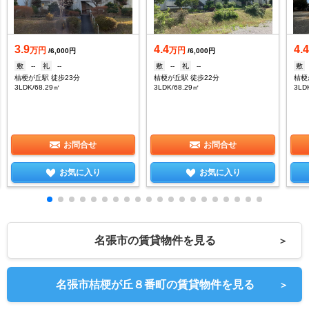
3.9
4.4
4.
万円
万円
/6,000円
/6,000円
敷
--
礼
--
敷
--
礼
--
敷
桔梗が丘駅 徒歩23分
桔梗が丘駅 徒歩22分
桔梗
3LDK/68.29㎡
3LDK/68.29㎡
3LD
お問合せ
お問合せ
お気に入り
お気に入り
名張市の賃貸物件を見る
＞
名張市桔梗が丘８番町の賃貸物件を見る
＞