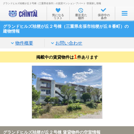
グランドヒルズ桔梗が丘２号棟（三重県名張市）の賃貸マンション･アパート･部屋探し情報
お部屋を探す
気になる
最近見た
保存中の
リスト
物件
条件
沿線・駅から
グランドヒルズ桔梗が丘２号棟（三重県名張市桔梗が丘８番町）の
住所から
建物情報
家賃相場から
物件概要
お問い合わせ
通勤通学時間から
1
掲載中の賃貸物件は
件あります
物件特集から
不動産会社から
TOP
グランドヒルズ桔梗が丘２号棟 賃貸物件の空室情報