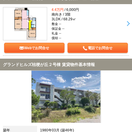
4.4万円
/ 6,000円
南向き / 3階
3LDK / 68.29㎡
敷金 --
保証金 --
礼金 --
償却 --
Webでお問合せ
電話でお問合せ
グランドヒルズ桔梗が丘２号棟 賃貸物件基本情報
築年
1980年03月 (築46年)