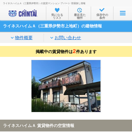
ライネスハイムＡ（三重県伊勢市）の賃貸マンション･アパート･部屋探し情報
お部屋を探す
気になる
最近見た
保存中の
リスト
物件
条件
沿線・駅から
ライネスハイムＡ（三重県伊勢市上地町）の建物情報
住所から
物件概要
お問い合わせ
家賃相場から
2
掲載中の賃貸物件は
通勤通学時間から
件あります
物件特集から
不動産会社から
TOP
ライネスハイムＡ 賃貸物件の空室情報