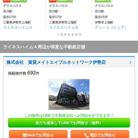
テラスハウス
テラスハウス
テラスハウス
宮川駅
宮川駅
宮川駅
徒歩17分
徒歩17分
徒歩15分
三重県伊勢市上地町
三重県伊勢市上地町
伊勢市上地町
ライネスハイムＡ
ライネスハイムＢ
Ｐｕｒｅ（ピュア）
ライネスハイムＡ周辺が得意な不動産店舗
株式会社 賃貸メイトエイブルネットワーク伊勢店
692
掲載物件数:
件
この物件はLINEで不動産会社へお問合せができます！
友だち追加してLINEでお問合せ（無料）
Webでお問合せ
電話でお問合せ