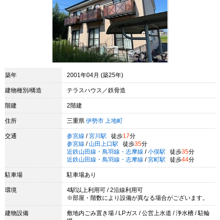
築年
2001年04月 (築25年)
建物種別/構造
テラスハウス／鉄骨造
階建
2階建
住所
三重県
伊勢市
上地町
交通
参宮線
/
宮川駅
徒歩
17
分
参宮線
/
山田上口駅
徒歩
35
分
近鉄山田線・鳥羽線・志摩線
/
小俣駅
徒歩
35
分
近鉄山田線・鳥羽線・志摩線
/
宮町駅
徒歩
44
分
駐車場
駐車場あり
環境
4駅以上利用可 / 2沿線利用可
※部屋・階数により設備が異なる場合がございます。
建物設備
敷地内ごみ置き場 / LPガス / 公営上水道 / 浄水槽 / 駐輪