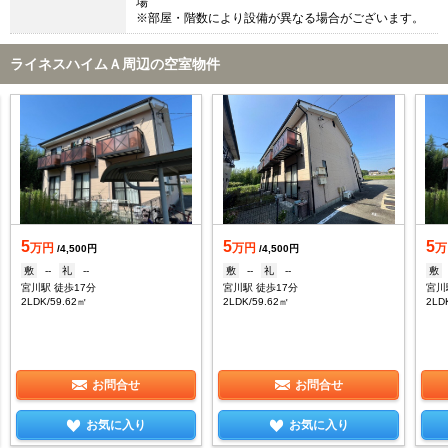
場
※部屋・階数により設備が異なる場合がございます。
ライネスハイムＡ周辺の空室物件
5
5
5
万円
万円
万
/4,500円
/4,500円
敷
--
礼
--
敷
--
礼
--
敷
宮川駅 徒歩17分
宮川駅 徒歩17分
宮川
2LDK/59.62㎡
2LDK/59.62㎡
2LD
お問合せ
お問合せ
お気に入り
お気に入り