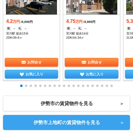
4.2
4.75
5.
万円
万円
/3,000円
/3,900円
敷
--
礼
--
敷
--
礼
--
敷
宮川駅 徒歩15分
宮川駅 徒歩14分
宮川
2DK/39.6㎡
2DK/44.34㎡
2LD
お問合せ
お問合せ
お気に入り
お気に入り
伊勢市の賃貸物件を見る
＞
伊勢市上地町の賃貸物件を見る
＞