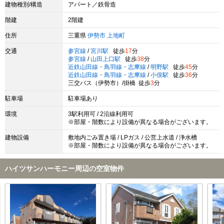
建物種別/構造
アパート／鉄骨造
階建
2階建
住所
三重県
伊勢市
上地町
交通
参宮線
/
宮川駅
徒歩
17
分
参宮線
/
山田上口駅
徒歩
38
分
近鉄山田線・鳥羽線・志摩線
/
明野駅
徒歩
45
分
近鉄山田線・鳥羽線・志摩線
/
小俣駅
徒歩
36
分
三交バス（伊勢市）/掛橋 徒歩
3
分
駐車場
駐車場あり
環境
3駅利用可 / 2沿線利用可
※部屋・階数により設備が異なる場合がございます。
建物設備
敷地内ごみ置き場 / LPガス / 公営上水道 / 浄水槽
※部屋・階数により設備が異なる場合がございます。
ハイツサンハーモニー周辺の空室物件