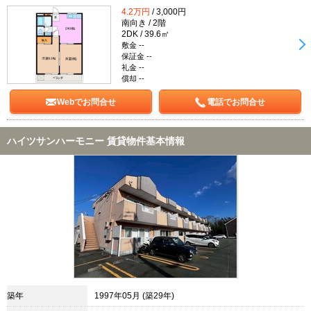
4.2万円
/ 3,000円
南向き / 2階
2DK / 39.6㎡
敷金 --
保証金 --
礼金 --
償却 --
Webでお問合せ
電話でお問合せ
ハイツサンハーモニー 賃貸物件基本情報
築年
1997年05月 (築29年)