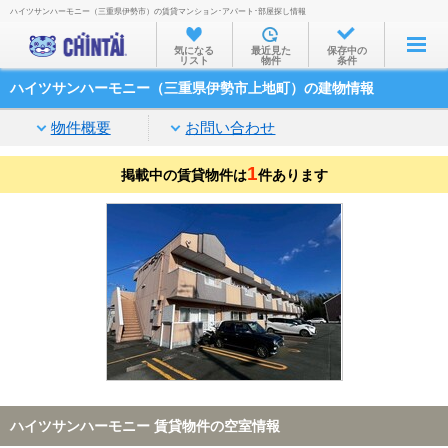
ハイツサンハーモニー（三重県伊勢市）の賃貸マンション･アパート･部屋探し情報
お部屋を探す
気になる
最近見た
保存中の
リスト
物件
条件
沿線・駅から
ハイツサンハーモニー（三重県伊勢市上地町）の建物情報
住所から
物件概要
お問い合わせ
家賃相場から
1
掲載中の賃貸物件は
通勤通学時間から
件あります
物件特集から
不動産会社から
TOP
ハイツサンハーモニー 賃貸物件の空室情報