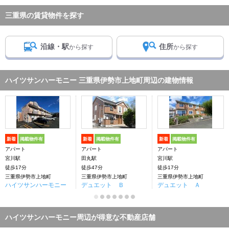
三重県の賃貸物件を探す
沿線・駅
住所
から探す
から探す
ハイツサンハーモニー 三重県伊勢市上地町周辺の建物情報
新着
掲載物件有
新着
掲載物件有
新着
掲載物件有
アパート
アパート
アパート
宮川駅
田丸駅
宮川駅
徒歩17分
徒歩47分
徒歩17分
三重県伊勢市上地町
三重県伊勢市上地町
三重県伊勢市上地町
ハイツサンハーモニー
デュエット Ｂ
デュエット Ａ
ハイツサンハーモニー周辺が得意な不動産店舗