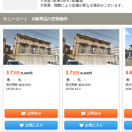
下水道 / 駐車2台可 / 駐輪場
※部屋・階数により設備が異なる場合がございます。
サニーコート D棟周辺の空室物件
3.7
3.7
4.
万円
万円
/5,000円
/5,000円
敷
--
礼
--
敷
--
礼
--
敷
西日野駅 徒歩29分
西日野駅 徒歩29分
西日
1K/26.41㎡
1K/26.41㎡
2DK
お問合せ
お問合せ
お気に入り
お気に入り