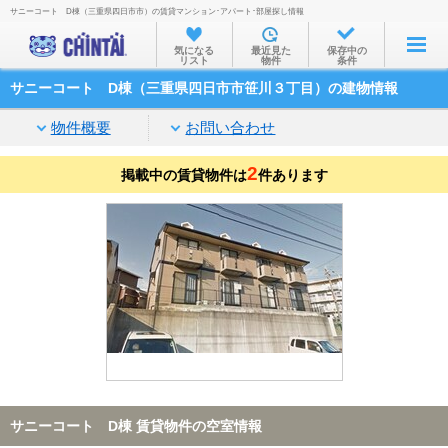
サニーコート D棟（三重県四日市市）の賃貸マンション･アパート･部屋探し情報
お部屋を探す
気になる
最近見た
保存中の
リスト
物件
条件
沿線・駅から
サニーコート D棟（三重県四日市市笹川３丁目）の建物情報
住所から
物件概要
お問い合わせ
家賃相場から
2
掲載中の賃貸物件は
通勤通学時間から
件あります
物件特集から
不動産会社から
TOP
サニーコート D棟 賃貸物件の空室情報