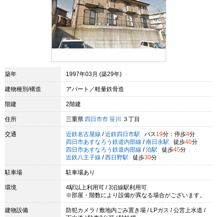
築年
1997年03月 (築29年)
建物種別/構造
アパート／軽量鉄骨造
階建
2階建
住所
三重県
四日市市
笹川
３丁目
交通
近鉄名古屋線
/
近鉄四日市駅
バス
19
分：停歩
4
分
四日市あすなろう鉄道内部線
/
南日永駅
徒歩
40
分
四日市あすなろう鉄道内部線
/
泊駅
徒歩
45
分
近鉄八王子線
/
西日野駅
徒歩
30
分
駐車場
駐車場あり
環境
4駅以上利用可 / 3沿線駅利用可
※部屋・階数により設備が異なる場合がございます。
建物設備
防犯カメラ / 敷地内ごみ置き場 / LPガス / 公営上水道 /