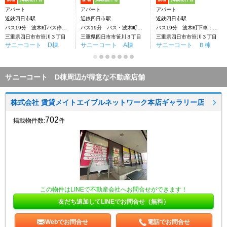
アパート
アパート
アパート
近鉄四日市駅
近鉄四日市駅
近鉄四日市駅
バス19分 波木町バス停下車：停歩4分
バス19分 バス・波木町下車：停歩5分
バス19分 波木町下車：停歩5分
三重県四日市市笹川３丁目
三重県四日市市笹川３丁目
三重県四日市市笹川３丁目
サニーコート D棟
サニーコート A棟
サニーコート Ｂ棟
サニーコート D棟周辺が得意な不動産店舗
株式会社 賃貸メイトエイブルネットワーク本店ギャラリー店
702
掲載物件数:
件
この物件はLINEで不動産会社へお問合せができます！
友だち追加してLINEでお問合せ（無料）
Webでお問合せ
電話でお問合せ