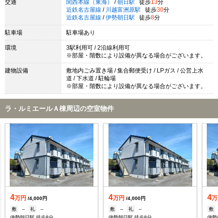
交通
関西本線（東海）
/
朝日駅
徒歩
13
分
近鉄名古屋線
/
川越富洲原駅
徒歩
30
分
近鉄名古屋線
/
伊勢朝日駅
徒歩
8
分
駐車場
駐車場あり
環境
3駅利用可 / 2沿線利用可
※部屋・階数により設備が異なる場合がございます。
建物設備
敷地内ごみ置き場 / 集合郵便受け / LPガス / 公営上水
道 / 下水道 / 駐輪場
※部屋・階数により設備が異なる場合がございます。
ラ・ルミエールＡ棟周辺の空室物件
4
4
4
万円
万円
万
/4,000円
/4,000円
敷
--
礼
--
敷
--
礼
--
敷
伊勢朝日駅 徒歩8分
伊勢朝日駅 徒歩8分
伊勢