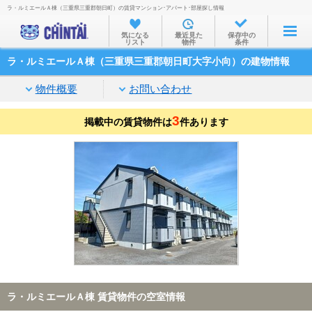
ラ・ルミエールＡ棟（三重県三重郡朝日町）の賃貸マンション･アパート･部屋探し情報
お部屋を探す
気になる
最近見た
保存中の
リスト
物件
条件
沿線・駅から
ラ・ルミエールＡ棟（三重県三重郡朝日町大字小向）の建物情報
住所から
物件概要
お問い合わせ
家賃相場から
3
掲載中の賃貸物件は
通勤通学時間から
件あります
物件特集から
不動産会社から
TOP
ラ・ルミエールＡ棟 賃貸物件の空室情報