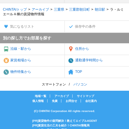
CHINTAIトップ
アーカイブ
三重県
三重郡朝日町
朝日駅
ラ・ルミ
エールＡ棟の賃貸物件情報
気になるリスト
保存中の条件
別の探し方でお部屋を探す
沿線・駅から
住所から
家賃相場から
通勤通学時間から
物件特集から
TOP
スマートフォン
パソコン
地域一覧
アーカイブ
サイトマップ
個人情報
免責
お問合せ
会社案内
(C) CHINTAI Corporation All rights reserved.
[PR]賃貸物件の疑問解決！教えてエイブルAGENT
[PR]賃貸生活の工夫を紹介！CHINTAI情報局