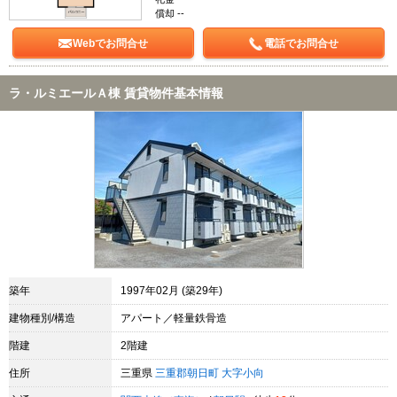
償却 --
Webでお問合せ
電話でお問合せ
ラ・ルミエールＡ棟 賃貸物件基本情報
築年
1997年02月 (築29年)
建物種別/構造
アパート／軽量鉄骨造
階建
2階建
住所
三重県
三重郡朝日町
大字小向