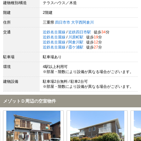
建物種別/構造
テラスハウス／木造
階建
2階建
住所
三重県
四日市市
大字西阿倉川
交通
近鉄名古屋線
/
近鉄四日市駅
徒歩
34
分
近鉄名古屋線
/
川原町駅
徒歩
19
分
近鉄名古屋線
/
阿倉川駅
徒歩
12
分
近鉄名古屋線
/
霞ケ浦駅
徒歩
27
分
駐車場
駐車場あり
環境
4駅以上利用可
※部屋・階数により設備が異なる場合がございます。
建物設備
駐車場2台無料 / 駐車2台可
※部屋・階数により設備が異なる場合がございます。
メゾットＤ周辺の空室物件