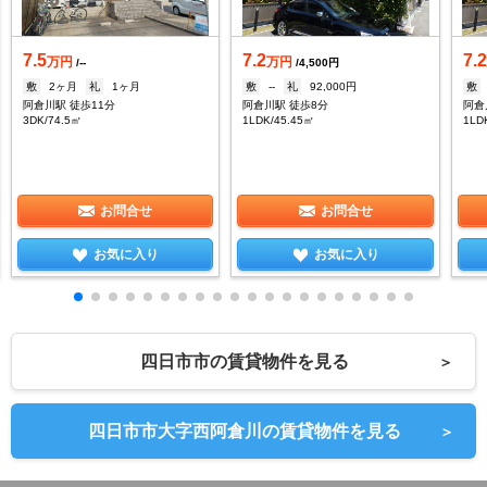
7.5
7.2
7.
万円
万円
/--
/4,500円
敷
2ヶ月
礼
1ヶ月
敷
--
礼
92,000円
敷
阿倉川駅 徒歩11分
阿倉川駅 徒歩8分
阿倉
3DK/74.5㎡
1LDK/45.45㎡
1LD
お問合せ
お問合せ
お気に入り
お気に入り
四日市市の賃貸物件を見る
＞
四日市市大字西阿倉川の賃貸物件を見る
＞