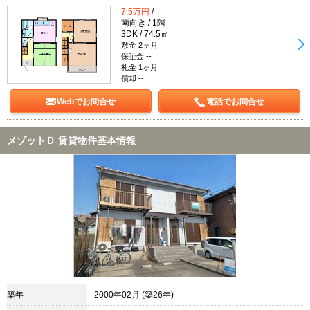
7.5万円
/ --
南向き / 1階
3DK / 74.5㎡
敷金 2ヶ月
保証金 --
礼金 1ヶ月
償却 --
Webでお問合せ
電話でお問合せ
メゾットＤ 賃貸物件基本情報
築年
2000年02月 (築26年)