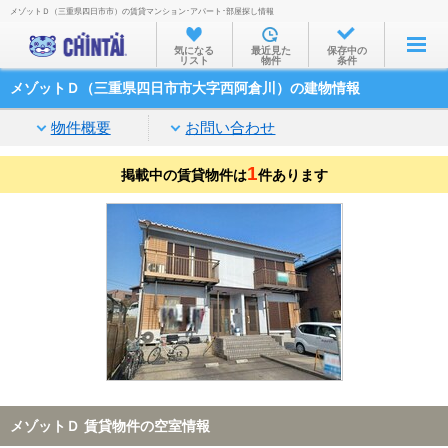
メゾットＤ（三重県四日市市）の賃貸マンション･アパート･部屋探し情報
お部屋を探す
気になる
最近見た
保存中の
リスト
物件
条件
沿線・駅から
メゾットＤ（三重県四日市市大字西阿倉川）の建物情報
住所から
物件概要
お問い合わせ
家賃相場から
1
掲載中の賃貸物件は
通勤通学時間から
件あります
物件特集から
不動産会社から
TOP
メゾットＤ 賃貸物件の空室情報