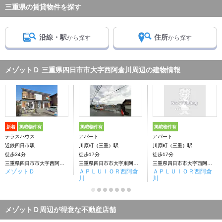
三重県の賃貸物件を探す
沿線・駅
住所
から探す
から探す
メゾットＤ 三重県四日市市大字西阿倉川周辺の建物情報
新着
掲載物件有
掲載物件有
掲載物件有
テラスハウス
アパート
アパート
近鉄四日市駅
川原町（三重）駅
川原町（三重）駅
徒歩34分
徒歩17分
徒歩17分
三重県四日市市大字西阿倉川
三重県四日市市大字東阿倉川
三重県四日市市大字西阿倉川
メゾットＤ
ＡＰＬＵＩＯＲ西阿倉
ＡＰＬＵＩＯＲ西阿倉
川
川
メゾットＤ周辺が得意な不動産店舗