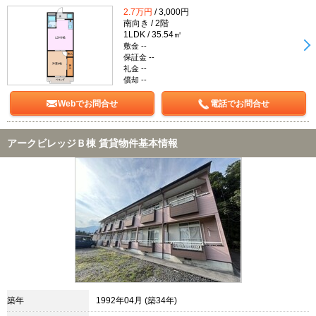
2.7万円
/ 3,000円
南向き / 2階
1LDK / 35.54㎡
敷金 --
保証金 --
礼金 --
償却 --
Webでお問合せ
電話でお問合せ
アークビレッジＢ棟 賃貸物件基本情報
築年
1992年04月 (築34年)