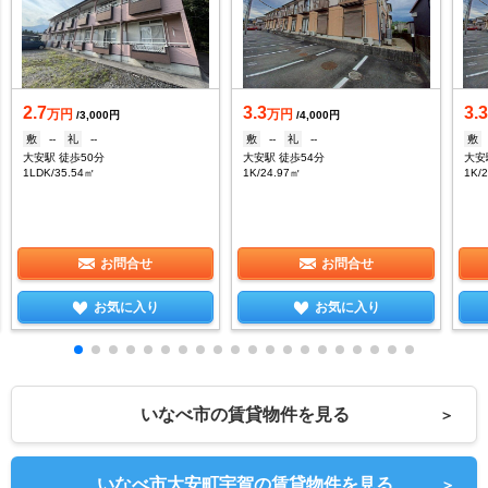
2.7
3.3
3.
万円
万円
/3,000円
/4,000円
敷
--
礼
--
敷
--
礼
--
敷
大安駅 徒歩50分
大安駅 徒歩54分
大安
1LDK/35.54㎡
1K/24.97㎡
1K/
お問合せ
お問合せ
お気に入り
お気に入り
いなべ市の賃貸物件を見る
＞
いなべ市大安町宇賀の賃貸物件を見る
＞