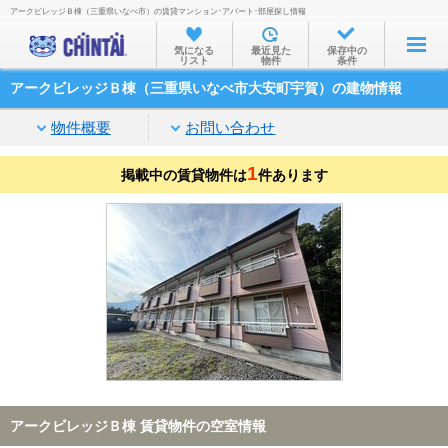
アークビレッジＢ棟（三重県いなべ市）の賃貸マンション･アパート･部屋探し情報
お部屋を探す
気になる
最近見た
保存中の
リスト
物件
条件
沿線・駅から
アークビレッジＢ棟（三重県いなべ市大安町宇賀）の建物情報
住所から
物件概要
お問い合わせ
家賃相場から
1
掲載中の賃貸物件は
通勤通学時間から
件あります
物件特集から
不動産会社から
TOP
アークビレッジＢ棟 賃貸物件の空室情報