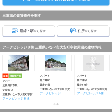
三重県の賃貸物件を探す
沿線・駅
住所
から探す
から探す
アークビレッジＢ棟 三重県いなべ市大安町宇賀周辺の建物情報
アパート
アパート
新着
掲載物件有
梅戸井駅
梅戸井駅
アパート
徒歩64分
徒歩64分
近鉄四日市駅
三重県いなべ市大安町宇賀
三重県いなべ市大安町宇賀
徒歩99分
アークビレッジ
アークビレッジ A棟
三重県いなべ市大安町宇賀
アークビレッジＢ棟