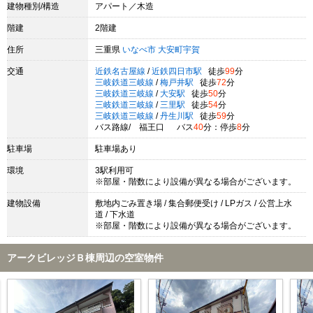
建物種別/構造
アパート／木造
階建
2階建
住所
三重県
いなべ市
大安町宇賀
交通
近鉄名古屋線
/
近鉄四日市駅
徒歩
99
分
三岐鉄道三岐線
/
梅戸井駅
徒歩
72
分
三岐鉄道三岐線
/
大安駅
徒歩
50
分
三岐鉄道三岐線
/
三里駅
徒歩
54
分
三岐鉄道三岐線
/
丹生川駅
徒歩
59
分
バス路線/ 福王口 バス
40
分：停歩
8
分
駐車場
駐車場あり
環境
3駅利用可
※部屋・階数により設備が異なる場合がございます。
建物設備
敷地内ごみ置き場 / 集合郵便受け / LPガス / 公営上水
道 / 下水道
※部屋・階数により設備が異なる場合がございます。
アークビレッジＢ棟周辺の空室物件