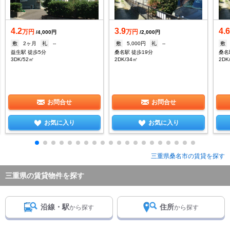
4.2
3.9
4.
万円
万円
/4,000円
/2,000円
敷
2ヶ月
礼
--
敷
5,000円
礼
--
敷
益生駅 徒歩5分
桑名駅 徒歩19分
桑名
3DK/52㎡
2DK/34㎡
2DK
お問合せ
お問合せ
お気に入り
お気に入り
三重県桑名市の賃貸を探す
三重県の賃貸物件を探す
沿線・駅
住所
から探す
から探す