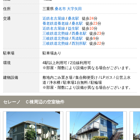
住所
三重県
桑名市
大字矢田
交通
近鉄名古屋線
/
桑名駅
徒歩
24
分
養老鉄道養老線
/
桑名駅
徒歩
23
分
近鉄名古屋線
/
益生駅
徒歩
10
分
三岐鉄道北勢線
/
西桑名駅
徒歩
23
分
三岐鉄道北勢線
/
馬道駅
徒歩
9
分
三岐鉄道北勢線
/
西別所駅
徒歩
22
分
駐車場
駐車場あり
環境
4駅以上利用可 / 2沿線利用可
※部屋・階数により設備が異なる場合がございます。
建物設備
敷地内ごみ置き場 / 集合郵便受け / LPガス / 公営上水
道 / 浄水槽 / 駐車場1台無料 / 駐輪場
※部屋・階数により設備が異なる場合がございます。
セレーノ Ｃ棟周辺の空室物件