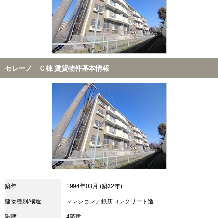
セレーノ Ｃ棟 賃貸物件基本情報
築年
1994年03月 (築32年)
建物種別/構造
マンション／鉄筋コンクリート造
階建
4階建