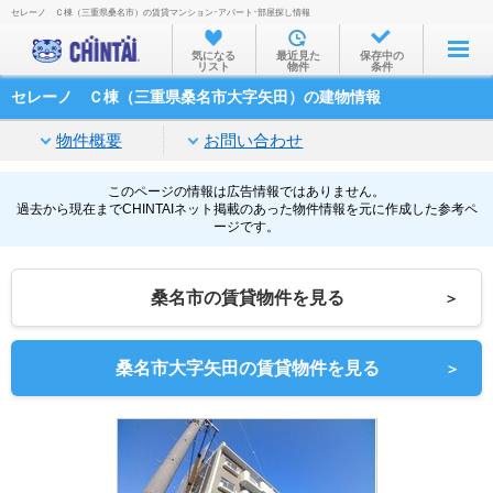
セレーノ Ｃ棟（三重県桑名市）の賃貸マンション･アパート･部屋探し情報
お部屋を探す
気になる
最近見た
保存中の
リスト
物件
条件
沿線・駅から
セレーノ Ｃ棟（三重県桑名市大字矢田）の建物情報
住所から
物件概要
お問い合わせ
家賃相場から
通勤通学時間から
このページの情報は広告情報ではありません。
過去から現在までCHINTAIネット掲載のあった物件情報を元に作成した参考ペ
ージです。
物件特集から
不動産会社から
桑名市の賃貸物件を見る
＞
TOP
桑名市大字矢田の賃貸物件を見る
＞