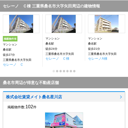
セレーノ Ｃ棟 三重県桑名市大字矢田周辺の建物情報
マンション
マンション
掲載物件有
桑名駅
桑名駅
マンション
徒歩24分
徒歩21分
桑名駅
三重県桑名市大字矢田
三重県桑名市大字矢田
徒歩27分
セレーノ Ｃ棟
セレーノA棟
三重県桑名市大字矢田
セレーノ Ｃ
桑名市周辺が得意な不動産店舗
株式会社賃貸メイト桑名星川店
102
掲載物件数:
件