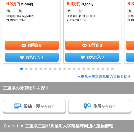
6.3
6.3
6.
万円
万円
/5,000円
/5,000円
敷
--
礼
--
敷
--
礼
--
敷
伊勢朝日駅 徒歩30分
伊勢朝日駅 徒歩30分
伊勢
2LDK/70.33㎡
2LDK/70.33㎡
2LD
お問合せ
お問合せ
お気に入り
お気に入り
三重県三重郡川越町の賃貸を探す
三重県の賃貸物件を探す
沿線・駅
住所
から探す
から探す
Ｇｅｎｔｅ 三重県三重郡川越町大字南福崎周辺の建物情報