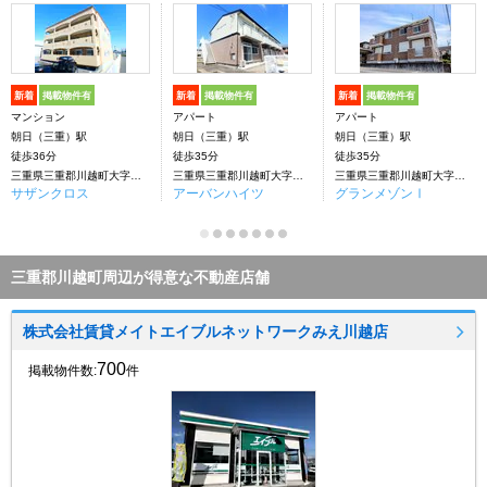
新着
掲載物件有
新着
掲載物件有
新着
掲載物件有
マンション
アパート
アパート
朝日（三重）駅
朝日（三重）駅
朝日（三重）駅
徒歩36分
徒歩35分
徒歩35分
三重県三重郡川越町大字南福崎
三重県三重郡川越町大字南福崎
三重県三重郡川越町大字南福崎
サザンクロス
アーバンハイツ
グランメゾンⅠ
三重郡川越町周辺が得意な不動産店舗
株式会社賃貸メイトエイブルネットワークみえ川越店
700
掲載物件数:
件