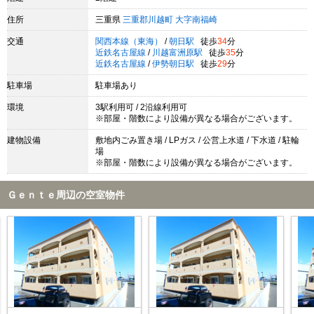
住所
三重県
三重郡川越町
大字南福崎
交通
関西本線（東海）
/
朝日駅
徒歩
34
分
近鉄名古屋線
/
川越富洲原駅
徒歩
35
分
近鉄名古屋線
/
伊勢朝日駅
徒歩
29
分
駐車場
駐車場あり
環境
3駅利用可 / 2沿線利用可
※部屋・階数により設備が異なる場合がございます。
建物設備
敷地内ごみ置き場 / LPガス / 公営上水道 / 下水道 / 駐輪
場
※部屋・階数により設備が異なる場合がございます。
Ｇｅｎｔｅ周辺の空室物件