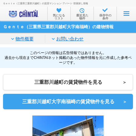
Ｇｅｎｔｅ（三重県三重郡川越町）の賃貸マンション･アパート･部屋探し情報
お部屋を探す
気になる
最近見た
保存中の
リスト
物件
条件
沿線・駅から
Ｇｅｎｔｅ（三重県三重郡川越町大字南福崎）の建物情報
住所から
物件概要
お問い合わせ
家賃相場から
通勤通学時間から
このページの情報は広告情報ではありません。
過去から現在までCHINTAIネット掲載のあった物件情報を元に作成した参考ペ
ージです。
物件特集から
不動産会社から
三重郡川越町の賃貸物件を見る
＞
TOP
三重郡川越町大字南福崎の賃貸物件を見る
＞