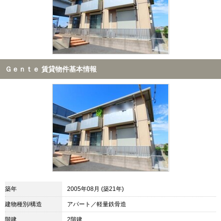
Ｇｅｎｔｅ 賃貸物件基本情報
築年
2005年08月 (築21年)
建物種別/構造
アパート／軽量鉄骨造
階建
2階建