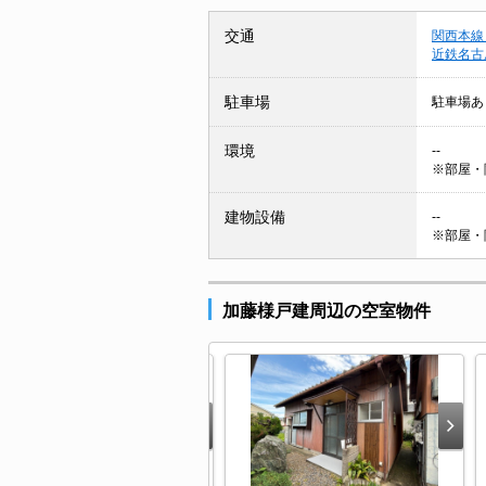
交通
関西本線
近鉄名古
駐車場
駐車場あ
環境
--
※部屋・
建物設備
--
※部屋・
加藤様戸建周辺の空室物件