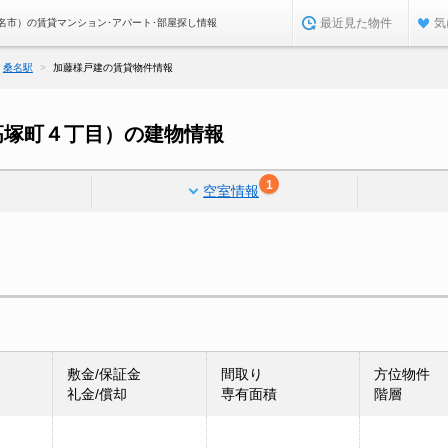
最近見た物件
気
名市）の賃貸マンション･アパート･部屋探し情報
桑名駅
加藤様戸建の賃貸物件情報
高塚町４丁目）の建物情報
1
空室情報
敷金/保証金
間取り
方位物件
礼金/償却
専有面積
階層