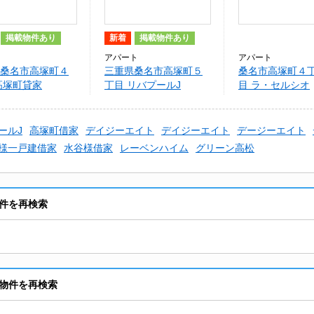
掲載物件あり
新着
掲載物件あり
アパート
アパート
桑名市高塚町４
三重県桑名市高塚町５
桑名市高塚町４
高塚町貸家
丁目 リバプールJ
目 ラ・セルシオ
ールJ
高塚町借家
デイジーエイト
デイジーエイト
デージーエイト
様一戸建借家
水谷様借家
レーベンハイム
グリーン高松
件を再検索
物件を再検索