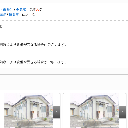
（東海）
/
桑名駅
徒歩
30
分
屋線
/
桑名駅
徒歩
30
分
り
階数により設備が異なる場合がございます。
階数により設備が異なる場合がございます。