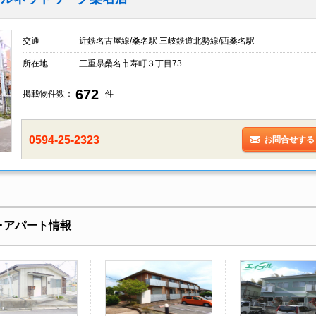
交通
近鉄名古屋線/桑名駅 三岐鉄道北勢線/西桑名駅
所在地
三重県桑名市寿町３丁目73
672
掲載物件数：
件
0594-25-2323
お問合せする
･アパート情報