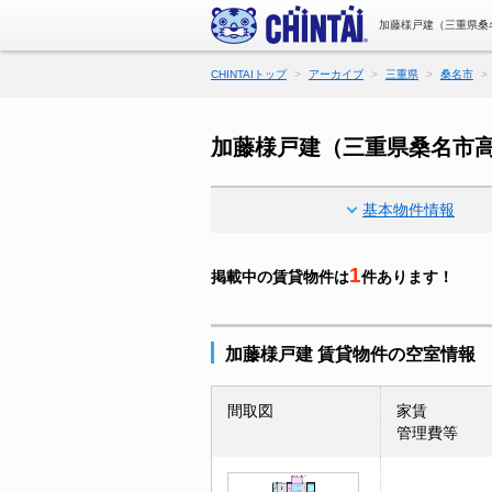
加藤様戸建（三重県桑
CHINTAIトップ
アーカイブ
三重県
桑名市
加藤様戸建（三重県桑名市
基本物件情報
1
掲載中の賃貸物件は
件あります！
加藤様戸建 賃貸物件の空室情報
間取図
家賃
管理費等