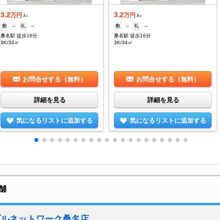
3.2
3.2
万円
万円
/--
/--
敷
--
礼
--
敷
--
礼
--
桑名駅 徒歩16分
桑名駅 徒歩16分
3K/34㎡
3K/34㎡
お問合せする（無料）
お問合せする（無料）
詳細を見る
詳細を見る
気になるリストに追加する
気になるリストに追加する
舗
ブルネットワーク桑名店