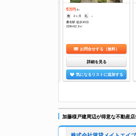
5
着
万円
/--
敷
2ヶ月
礼
--
万円
/3,000円
桑名駅 徒歩30分
--
礼
--
2DK/42.3㎡
名駅 徒歩10分
/18.89㎡
お問合せする（無料）
お問合せする（無料）
詳細を見る
詳細を見る
気になるリストに追加する
気になるリストに追加する
加藤様戸建周辺が得意な不動産店
株式会社賃貸メイトエイ