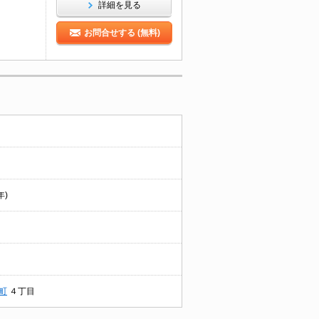
詳細を見る
お問合せする (無料)
年)
町
４丁目