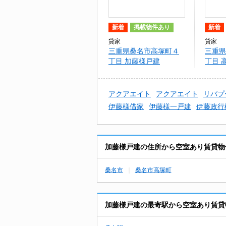
新着
掲載物件あり
新着
貸家
貸家
三重県桑名市高塚町４
三重県
丁目 加藤様戸建
丁目 
アクアエイト
アクアエイト
リバプ
伊藤様借家
伊藤様一戸建
伊藤政行
加藤様戸建の住所から空室あり賃貸物
桑名市
桑名市高塚町
加藤様戸建の最寄駅から空室あり賃貸