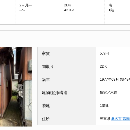
2ヶ月/--
2DK
南
--/--
42.3㎡
1階
家賃
5万円
間取り
2DK
築年
1977年03月 (築49
建物種別/構造
貸家／木造
階建
1階建
住所
三重県
桑名市
高塚