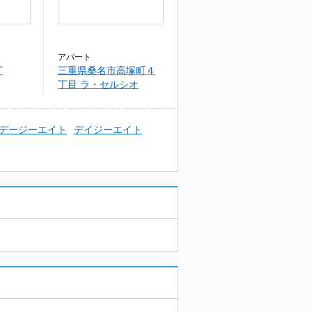
アパート
丁
三重県桑名市高塚町４
丁目 ラ・セルシオ
デージーエイト
デイジーエイト