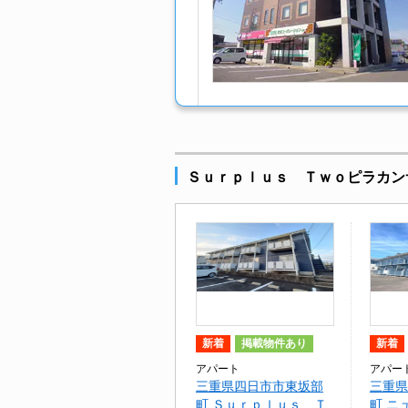
Ｓｕｒｐｌｕｓ Ｔｗｏピラカン
新着
掲載物件あり
新着
アパート
アパー
三重県四日市市東坂部
三重県
町 Ｓｕｒｐｌｕｓ Ｔ
町 ニ