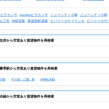
ピラカンサ
surplusピラカンサ
ニューシティ小林
ニューシティ小林
エ三宅
M様貸家
東坂部町借家
ビバリーカサブランカ
ビバリーカサ
住所から空室あり賃貸物件を再検索
最寄駅から空室あり賃貸物件を再検索
川駅
中川原（三重）駅
伊勢松本駅
沿線から空室あり賃貸物件を再検索