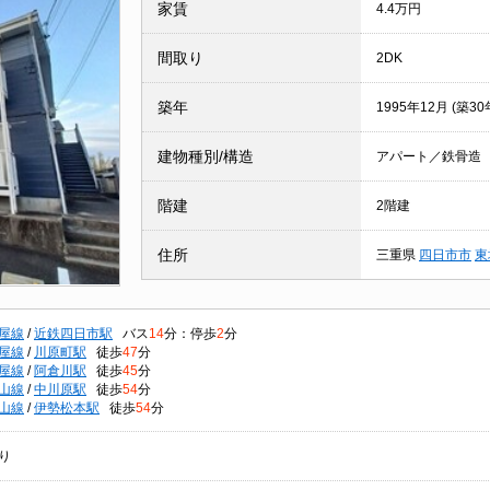
家賃
4.4万円
間取り
2DK
築年
1995年12月 (築30
建物種別/構造
アパート／鉄骨造
階建
2階建
住所
三重県
四日市市
東
屋線
/
近鉄四日市駅
バス
14
分：停歩
2
分
屋線
/
川原町駅
徒歩
47
分
屋線
/
阿倉川駅
徒歩
45
分
山線
/
中川原駅
徒歩
54
分
山線
/
伊勢松本駅
徒歩
54
分
り