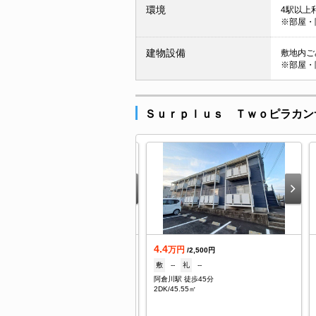
環境
4駅以上利
※部屋・
建物設備
敷地内ごみ
※部屋・
Ｓｕｒｐｌｕｓ Ｔｗｏピラカン
.7
4.4
万円
万円
/3,000円
/2,500円
--
礼
--
敷
--
礼
--
勢松本駅 徒歩50分
阿倉川駅 徒歩45分
K/51.15㎡
2DK/45.55㎡