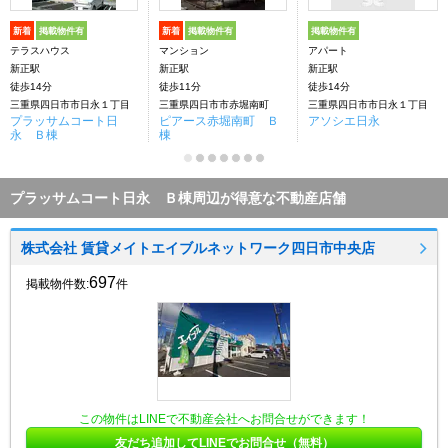
新着
掲載物件有
新着
掲載物件有
掲載物件有
テラスハウス
マンション
アパート
新正駅
新正駅
新正駅
徒歩14分
徒歩11分
徒歩14分
三重県四日市市日永１丁目
三重県四日市市赤堀南町
三重県四日市市日永１丁目
プラッサムコート日
ピアース赤堀南町 Ｂ
アソシエ日永
永 Ｂ棟
棟
プラッサムコート日永 Ｂ棟周辺が得意な不動産店舗
株式会社 賃貸メイトエイブルネットワーク四日市中央店
697
掲載物件数:
件
この物件はLINEで不動産会社へお問合せができます！
友だち追加してLINEでお問合せ（無料）