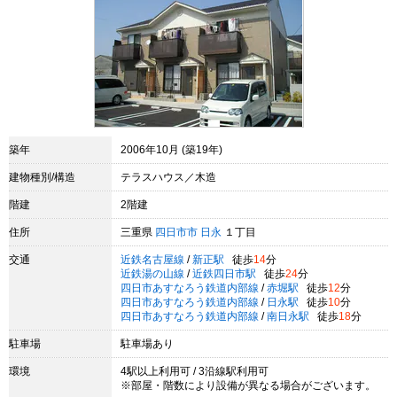
築年
2006年10月 (築19年)
建物種別/構造
テラスハウス／木造
階建
2階建
住所
三重県
四日市市
日永
１丁目
交通
近鉄名古屋線
/
新正駅
徒歩
14
分
近鉄湯の山線
/
近鉄四日市駅
徒歩
24
分
四日市あすなろう鉄道内部線
/
赤堀駅
徒歩
12
分
四日市あすなろう鉄道内部線
/
日永駅
徒歩
10
分
四日市あすなろう鉄道内部線
/
南日永駅
徒歩
18
分
駐車場
駐車場あり
環境
4駅以上利用可 / 3沿線駅利用可
※部屋・階数により設備が異なる場合がございます。