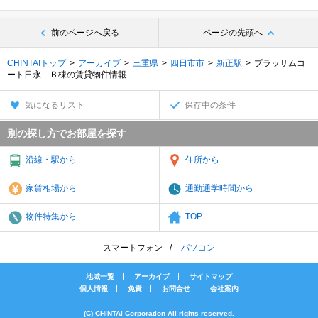
前のページへ戻る
ページの先頭へ
CHINTAIトップ
アーカイブ
三重県
四日市市
新正駅
プラッサムコ
ート日永 Ｂ棟の賃貸物件情報
気になるリスト
保存中の条件
別の探し方でお部屋を探す
沿線・駅から
住所から
家賃相場から
通勤通学時間から
物件特集から
TOP
スマートフォン
パソコン
地域一覧
アーカイブ
サイトマップ
個人情報
免責
お問合せ
会社案内
(C) CHINTAI Corporation All rights reserved.