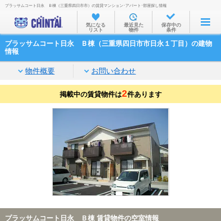
プラッサムコート日永 Ｂ棟（三重県四日市市）の賃貸マンション･アパート･部屋探し情報
お部屋を探す
気になる
最近見た
保存中の
リスト
物件
条件
沿線・駅から
プラッサムコート日永 Ｂ棟（三重県四日市市日永１丁目）の建物
住所から
情報
家賃相場から
物件概要
お問い合わせ
通勤通学時間から
2
掲載中の賃貸物件は
件あります
物件特集から
不動産会社から
TOP
プラッサムコート日永 Ｂ棟 賃貸物件の空室情報