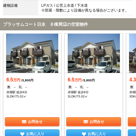
建物設備
LPガス / 公営上水道 / 下水道
※部屋・階数により設備が異なる場合がございます。
プラッサムコート日永 Ｂ棟周辺の空室物件
6.5
6.5
4.
万円
万円
/3,800円
/3,800円
敷
--
礼
--
敷
--
礼
--
敷
赤堀駅 徒歩9分
赤堀駅 徒歩9分
赤堀
3LDK/75.02㎡
3LDK/75.02㎡
3DK
お問合せ
お問合せ
お気に入り
お気に入り