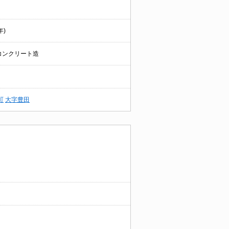
年)
コンクリート造
町
大字豊田