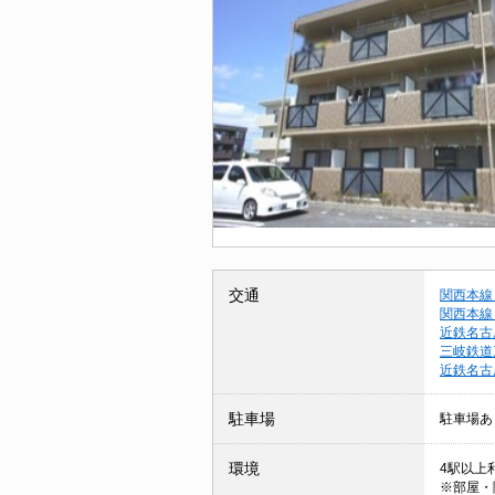
交通
関西本線
関西本線
近鉄名古
三岐鉄道
近鉄名古
駐車場
駐車場あ
環境
4駅以上利
※部屋・