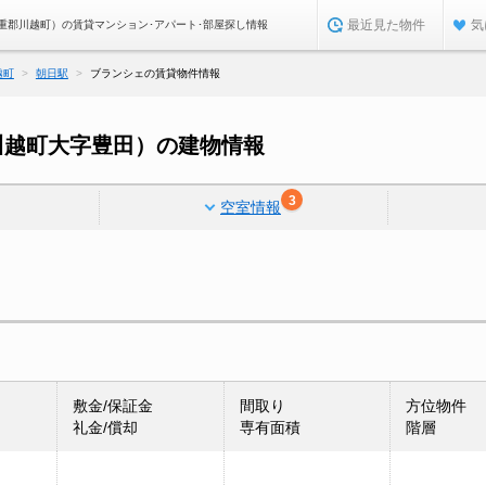
最近見た物件
気
重郡川越町）の賃貸マンション･アパート･部屋探し情報
越町
朝日駅
ブランシェの賃貸物件情報
川越町大字豊田）の建物情報
3
空室情報
敷金/保証金
間取り
方位物件
礼金/償却
専有面積
階層