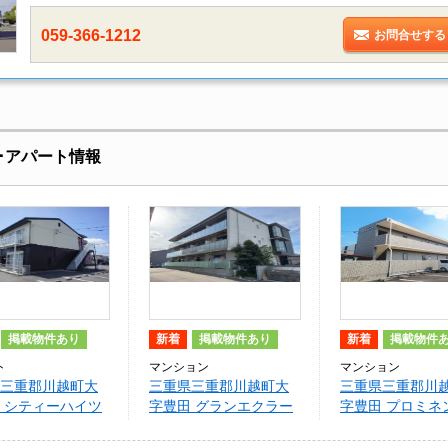
059-366-1212
お問合せする
･アパート情報
掲載物件あり
新着
掲載物件あり
新着
掲載物件
ト
マンション
マンション
三重郡川越町大
三重県三重郡川越町大
三重県三重郡川
 シティーハイツ
字豊田 グランエクラー
字豊田 プロミネ
スルB棟
ジュ
越富洲原