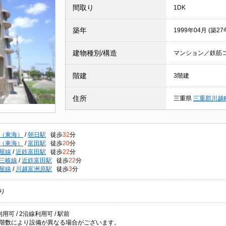
間取り
1DK
築年
1999年04月 (築27
建物種別/構造
マンション／鉄筋
階建
3階建
住所
三重県
三重郡川越
（東海）
/
朝日駅
徒歩
32
分
（東海）
/
富田駅
徒歩
20
分
屋線
/
近鉄富田駅
徒歩
22
分
三岐線
/
近鉄富田駅
徒歩
22
分
屋線
/
川越富洲原駅
徒歩
3
分
り
用可 / 2沿線利用可 / 駅前
階数により設備が異なる場合がございます。