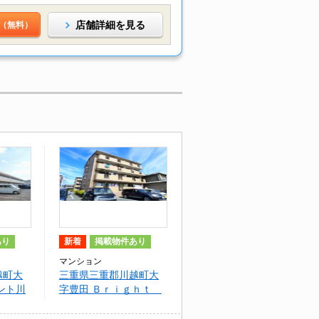
店舗詳細を見る
（無料）
あり
新着
掲載物件あり
マンション
越町大
三重県三重郡川越町大
ント川
字豊田 Ｂｒｉｇｈｔ
Ｐｌａｚａ Ｂ棟