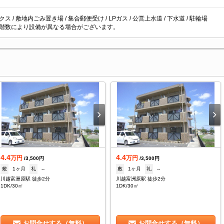
ス / 敷地内ごみ置き場 / 集合郵便受け / LPガス / 公営上水道 / 下水道 / 駐輪場
階数により設備が異なる場合がございます。
4.4
4.4
万円
万円
/3,500円
/3,500円
敷
1ヶ月
礼
--
敷
1ヶ月
礼
--
川越富洲原駅 徒歩2分
川越富洲原駅 徒歩2分
1DK/30㎡
1DK/30㎡
お問合せする（無料）
お問合せする（無料）