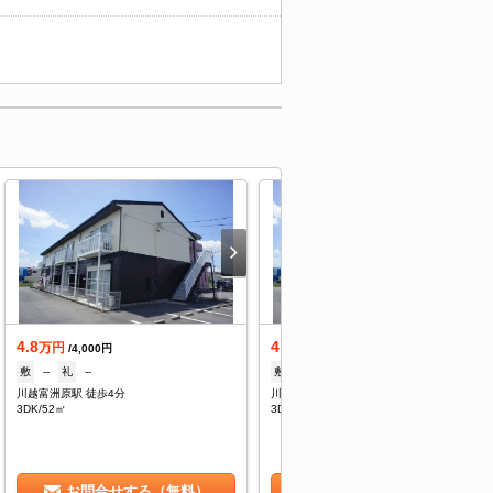
4.8
4.8
万円
万円
/4,000円
/4,000円
敷
--
礼
--
敷
--
礼
--
川越富洲原駅 徒歩4分
川越富洲原駅 徒歩4分
3DK/52㎡
3DK/52㎡
お問合せする（無料）
お問合せする（無料）