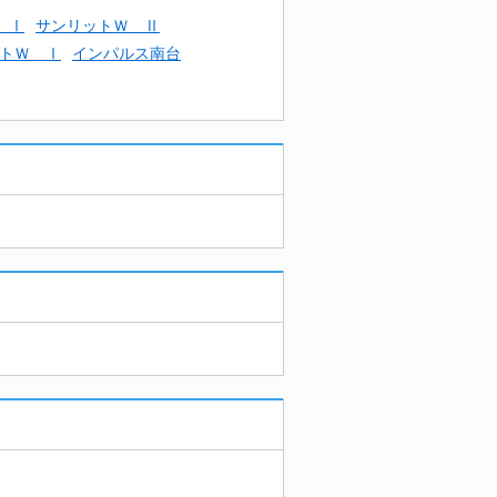
 Ⅰ
サンリットＷ Ⅱ
トＷ Ⅰ
インパルス南台