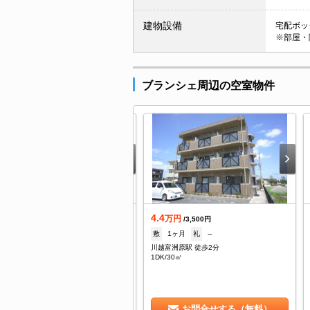
建物設備
宅配ボック
※部屋・
ブランシェ周辺の空室物件
.2
4.4
万円
万円
/3,000円
/3,500円
--
礼
--
敷
1ヶ月
礼
--
越富洲原駅 徒歩2分
川越富洲原駅 徒歩2分
DK/43㎡
1DK/30㎡
お問合せする（無料）
お問合せする（無料）