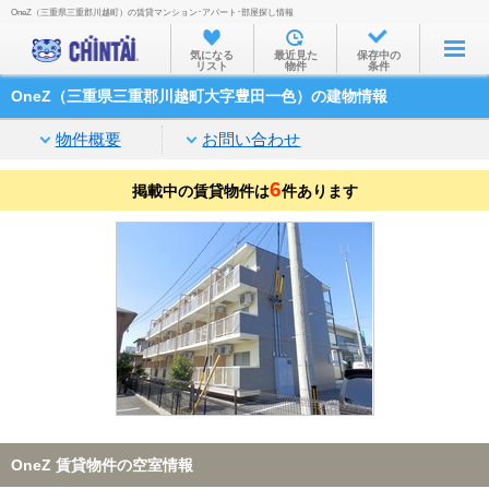
OneZ（三重県三重郡川越町）の賃貸マンション･アパート･部屋探し情報
お部屋を探す
気になる
最近見た
保存中の
リスト
物件
条件
沿線・駅から
OneZ（三重県三重郡川越町大字豊田一色）の建物情報
住所から
物件概要
お問い合わせ
家賃相場から
6
掲載中の賃貸物件は
通勤通学時間から
件あります
物件特集から
不動産会社から
TOP
OneZ 賃貸物件の空室情報