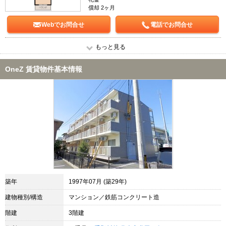
償却 2ヶ月
Webでお問合せ
電話でお問合せ
もっと見る
OneZ 賃貸物件基本情報
築年
1997年07月 (築29年)
建物種別/構造
マンション／鉄筋コンクリート造
階建
3階建