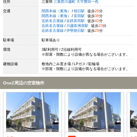
住所
三重県
三重郡川越町
大字豊田一色
交通
関西本線（東海）
/
朝日駅
徒歩
26
分
関西本線（東海）
/
富田駅
徒歩
36
分
近鉄名古屋線
/
近鉄富田駅
徒歩
42
分
近鉄名古屋線
/
川越富洲原駅
徒歩
23
分
近鉄名古屋線
/
伊勢朝日駅
徒歩
25
分
駐車場
駐車場あり
環境
3駅利用可 / 2沿線利用可
※部屋・階数により設備が異なる場合がございます。
建物設備
敷地内ごみ置き場 / LPガス / 駐輪場
※部屋・階数により設備が異なる場合がございます。
OneZ周辺の空室物件