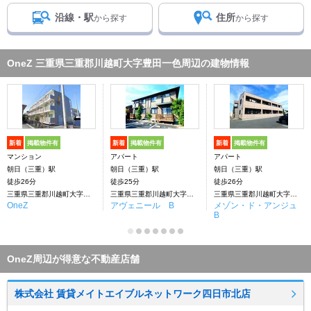
沿線・駅
住所
から探す
から探す
OneZ 三重県三重郡川越町大字豊田一色周辺の建物情報
新着
掲載物件有
新着
掲載物件有
新着
掲載物件有
マンション
アパート
アパート
朝日（三重）駅
朝日（三重）駅
朝日（三重）駅
徒歩26分
徒歩25分
徒歩26分
三重県三重郡川越町大字豊田一色
三重県三重郡川越町大字豊田一色
三重県三重郡川越町大字豊田一色
OneZ
アヴェニール B
メゾン・ド・アンジュ
B
OneZ周辺が得意な不動産店舗
株式会社 賃貸メイトエイブルネットワーク四日市北店