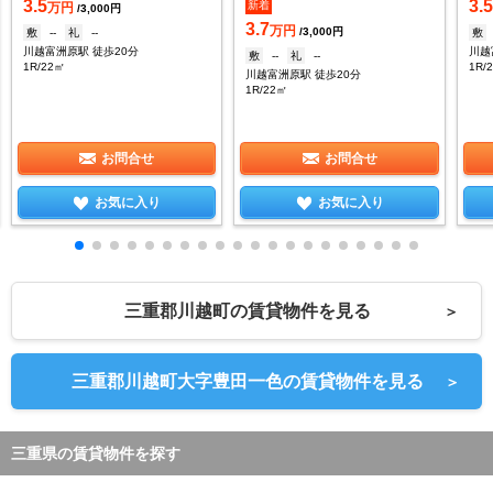
3.5
3.
新着
万円
/3,000円
3.7
万円
/3,000円
敷
--
礼
--
敷
川越富洲原駅 徒歩20分
川越
敷
--
礼
--
1R/22㎡
1R/
川越富洲原駅 徒歩20分
1R/22㎡
お問合せ
お問合せ
お気に入り
お気に入り
三重郡川越町の賃貸物件を見る
＞
三重郡川越町大字豊田一色の賃貸物件を見る
＞
三重県の賃貸物件を探す