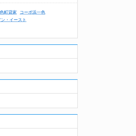
色町貸家
コーポ浜一色
アン・イースト