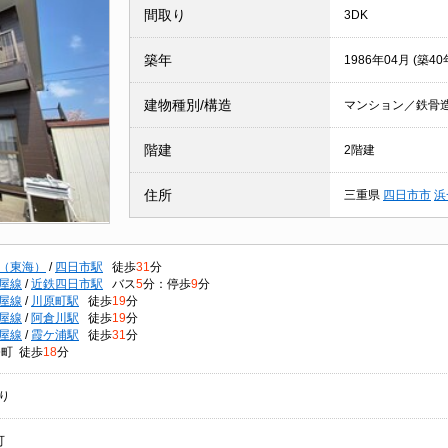
間取り
3DK
築年
1986年04月 (築40
建物種別/構造
マンション／鉄骨
階建
2階建
住所
三重県
四日市市
浜
（東海）
/
四日市駅
徒歩
31
分
屋線
/
近鉄四日市駅
バス
5
分：停歩
9
分
屋線
/
川原町駅
徒歩
19
分
屋線
/
阿倉川駅
徒歩
19
分
屋線
/
霞ケ浦駅
徒歩
31
分
条町 徒歩
18
分
り
可