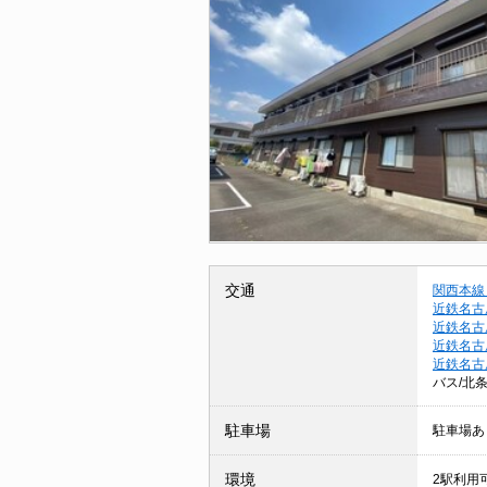
交通
関西本線
近鉄名古
近鉄名古
近鉄名古
近鉄名古
バス/北
駐車場
駐車場あ
環境
2駅利用