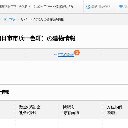
最近見た物件
気
重県四日市市）の賃貸マンション･アパート･部屋探し情報
四日市駅
リバーハイツモリの賃貸物件情報
四日市市浜一色町）の建物情報
3
空室情報
室情報
敷金/保証金
間取り
方位物件
礼金/償却
専有面積
階層