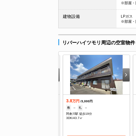
※部屋・
建物設備
LPガス
※部屋・
リバーハイツモリ周辺の空室物件
3.8
着
万円
/3,000円
.7
敷
--
礼
--
万円
/3,500円
阿倉川駅 徒歩19分
--
礼
--
3DK/43.7㎡
倉川駅 徒歩9分
K/56.16㎡