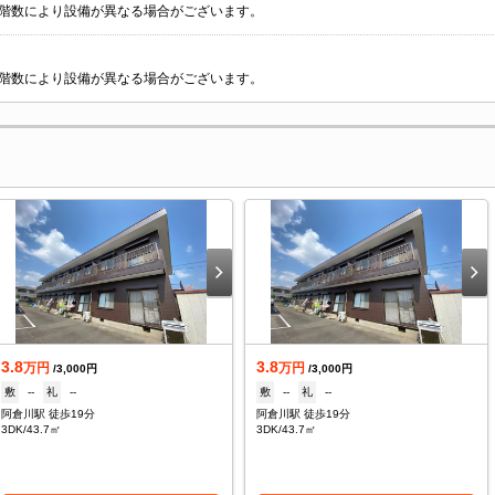
階数により設備が異なる場合がございます。
階数により設備が異なる場合がございます。
3.8
3.8
万円
万円
/3,000円
/3,000円
敷
--
礼
--
敷
--
礼
--
阿倉川駅 徒歩19分
阿倉川駅 徒歩19分
3DK/43.7㎡
3DK/43.7㎡