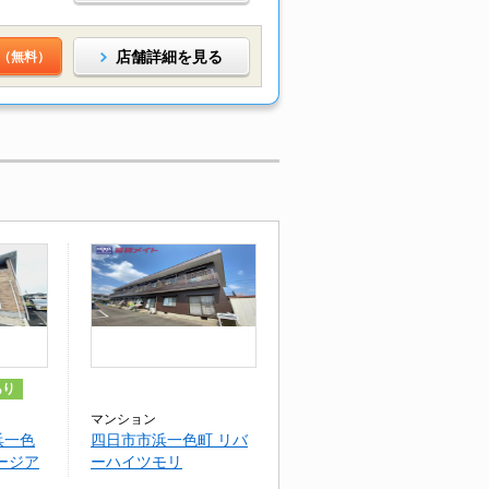
店舗詳細を見る
（無料）
あり
マンション
浜一色
四日市市浜一色町 リバ
ージア
ーハイツモリ