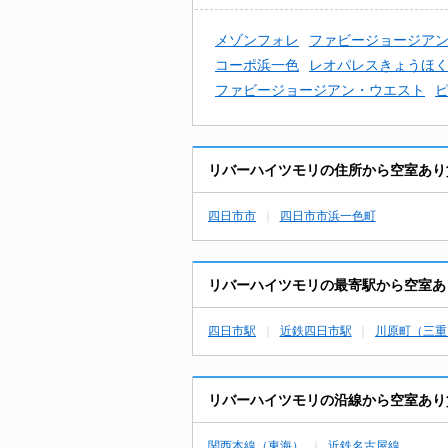
メゾンフォレ
ファビージョージア
コーポ浜一色
レオパレスきょうほ
ファビージョージアン・ウエスト
リバーハイツモリの住所から空室あり
四日市市
四日市市浜一色町
リバーハイツモリの最寄駅から空室あ
四日市駅
近鉄四日市駅
川原町（三重
リバーハイツモリの沿線から空室あり
関西本線（東海）
近鉄名古屋線