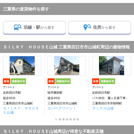
三重県の賃貸物件を探す
沿線・駅
住所
から探す
から探す
ＳＩＬＫＹ ＨＯＵＳＥ山城 三重県四日市市山城町周辺の建物情報
新着
掲載物件有
新着
掲載物件有
新着
掲載物件有
アパート
アパート
アパート
近鉄四日市駅
暁学園前駅
近鉄四日市駅
徒歩35分
徒歩26分
バス38分 藤ヶ丘南下車：停歩8分
三重県四日市市山城町
三重県四日市市山城町
三重県四日市市朝明町
ＳＩＬＫＹ ＨＯＵＳ
エバーグリーンⅠ
ラックス山城
Ｅ山城
ＳＩＬＫＹ ＨＯＵＳＥ山城周辺が得意な不動産店舗