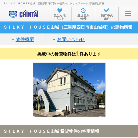
ＳＩＬＫＹ ＨＯＵＳＥ山城（三重県四日市市）の賃貸マンション･アパート･部屋探し情報
お部屋を探す
気になる
最近見た
保存中の
リスト
物件
条件
沿線・駅から
ＳＩＬＫＹ ＨＯＵＳＥ山城（三重県四日市市山城町）の建物情報
住所から
物件概要
お問い合わせ
家賃相場から
1
掲載中の賃貸物件は
通勤通学時間から
件あります
物件特集から
不動産会社から
TOP
ＳＩＬＫＹ ＨＯＵＳＥ山城 賃貸物件の空室情報