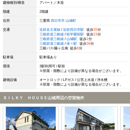
建物種別/構造
アパート／木造
階建
2階建
住所
三重県
四日市市
山城町
交通
近鉄名古屋線
/
近鉄四日市駅
徒歩
35
分
三岐鉄道三岐線
/
暁学園前駅
徒歩
23
分
三岐鉄道三岐線
/
山城駅
徒歩
2
分
三岐鉄道三岐線
/
保々駅
徒歩
38
分
三岐バス/藤ヶ丘南 徒歩
6
分
駐車場
駐車場あり
環境
3駅利用可 / 駅前
※部屋・階数により設備が異なる場合がございます。
建物設備
オートロック / LPガス / 公営上水道 / 浄水槽
※部屋・階数により設備が異なる場合がございます。
ＳＩＬＫＹ ＨＯＵＳＥ山城周辺の空室物件