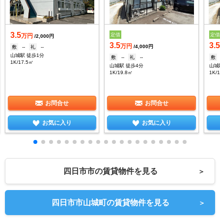
3.5
定借
定
万円
/2,000円
3.5
3.
万円
/4,000円
敷
--
礼
--
山城駅 徒歩1分
敷
--
礼
--
敷
1K/17.5㎡
山城駅 徒歩4分
山城
1K/19.8㎡
1K/
お問合せ
お問合せ
お気に入り
お気に入り
四日市市の賃貸物件を見る
＞
四日市市山城町の賃貸物件を見る
＞