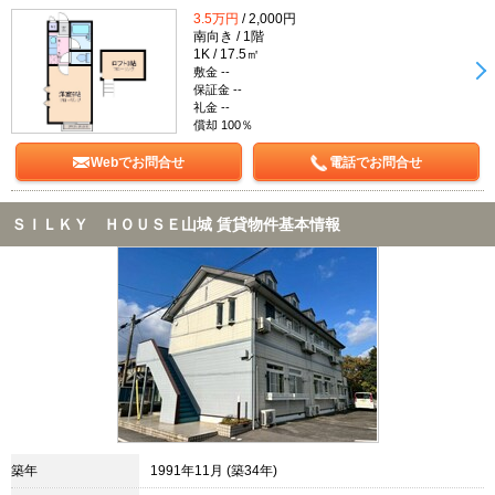
3.5万円
/ 2,000円
南向き / 1階
1K / 17.5㎡
敷金 --
保証金 --
礼金 --
償却 100％
Webでお問合せ
電話でお問合せ
ＳＩＬＫＹ ＨＯＵＳＥ山城 賃貸物件基本情報
築年
1991年11月 (築34年)