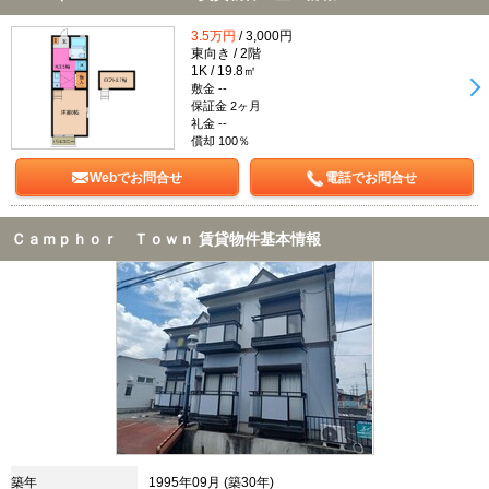
3.5万円
/ 3,000円
東向き / 2階
1K / 19.8㎡
敷金 --
保証金 2ヶ月
礼金 --
償却 100％
Webでお問合せ
電話でお問合せ
Ｃａｍｐｈｏｒ Ｔｏｗｎ 賃貸物件基本情報
築年
1995年09月 (築30年)