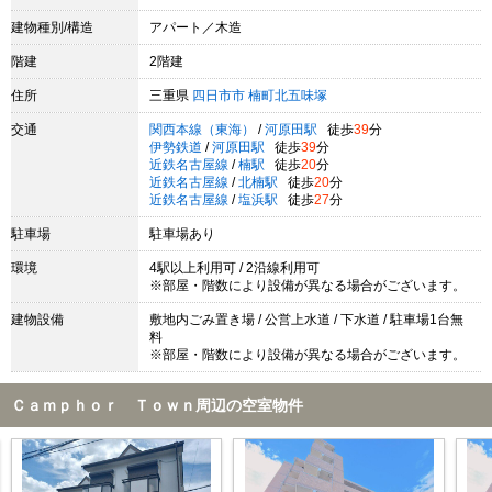
建物種別/構造
アパート／木造
階建
2階建
住所
三重県
四日市市
楠町北五味塚
交通
関西本線（東海）
/
河原田駅
徒歩
39
分
伊勢鉄道
/
河原田駅
徒歩
39
分
近鉄名古屋線
/
楠駅
徒歩
20
分
近鉄名古屋線
/
北楠駅
徒歩
20
分
近鉄名古屋線
/
塩浜駅
徒歩
27
分
駐車場
駐車場あり
環境
4駅以上利用可 / 2沿線利用可
※部屋・階数により設備が異なる場合がございます。
建物設備
敷地内ごみ置き場 / 公営上水道 / 下水道 / 駐車場1台無
料
※部屋・階数により設備が異なる場合がございます。
Ｃａｍｐｈｏｒ Ｔｏｗｎ周辺の空室物件