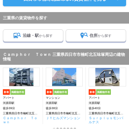
三重県の賃貸物件を探す
沿線・駅
住所
から探す
から探す
Ｃａｍｐｈｏｒ Ｔｏｗｎ 三重県四日市市楠町北五味塚周辺の建物
情報
新着
掲載物件有
新着
掲載物件有
新着
掲載物件有
アパート
マンション
アパート
河原田駅
河原田駅
河原田駅
徒歩39分
徒歩38分
徒歩40分
三重県四日市市楠町北五味塚
三重県四日市市楠町北五味塚
三重県四日市市楠町北五味塚
Ｃａｍｐｈｏｒ Ｔｏ
ＪＹヒルズマンション
Ｓｕｒｐｌｕｓモンパ
ｗｎ
ルナス