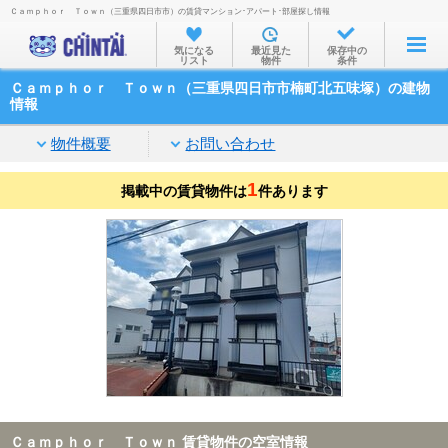
Ｃａｍｐｈｏｒ Ｔｏｗｎ（三重県四日市市）の賃貸マンション･アパート･部屋探し情報
お部屋を探す
気になる
最近見た
保存中の
リスト
物件
条件
沿線・駅から
Ｃａｍｐｈｏｒ Ｔｏｗｎ（三重県四日市市楠町北五味塚）の建物
住所から
情報
家賃相場から
物件概要
お問い合わせ
通勤通学時間から
1
掲載中の賃貸物件は
件あります
物件特集から
不動産会社から
TOP
Ｃａｍｐｈｏｒ Ｔｏｗｎ 賃貸物件の空室情報