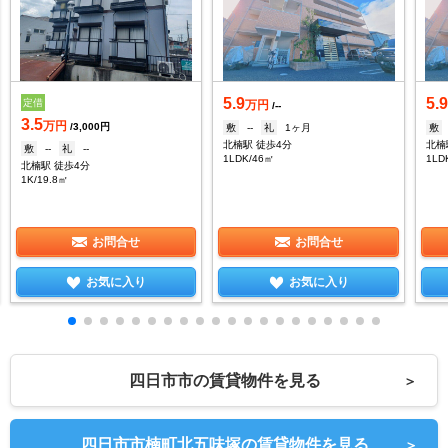
5.9
5.
定借
万円
/--
3.5
万円
/3,000円
敷
--
礼
1ヶ月
敷
北楠駅 徒歩4分
北楠
敷
--
礼
--
1LDK/46㎡
1LD
北楠駅 徒歩4分
1K/19.8㎡
お問合せ
お問合せ
お気に入り
お気に入り
四日市市の賃貸物件を見る
＞
四日市市楠町北五味塚の賃貸物件を見る
＞