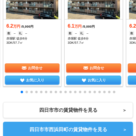
6.2
6.1
6.
万円
万円
/5,000円
/5,000円
敷
--
礼
--
敷
--
礼
--
敷
赤堀駅 徒歩8分
赤堀駅 徒歩8分
赤堀
3DK/57.7㎡
3DK/57.7㎡
3DK
お問合せ
お問合せ
お気に入り
お気に入り
四日市市の賃貸物件を見る
＞
四日市市西浜田町の賃貸物件を見る
＞