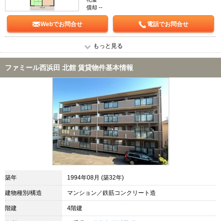
償却 --
Webでお問合せ
電話でお問合せ
もっと見る
ファミール西浜田 北館 賃貸物件基本情報
築年
1994年08月 (築32年)
建物種別/構造
マンション／鉄筋コンクリート造
階建
4階建