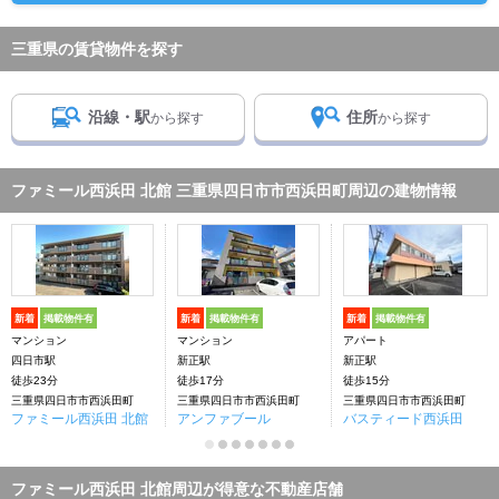
三重県の賃貸物件を探す
沿線・駅
住所
から探す
から探す
ファミール西浜田 北館 三重県四日市市西浜田町周辺の建物情報
新着
掲載物件有
新着
掲載物件有
新着
掲載物件有
マンション
マンション
アパート
四日市駅
新正駅
新正駅
徒歩23分
徒歩17分
徒歩15分
三重県四日市市西浜田町
三重県四日市市西浜田町
三重県四日市市西浜田町
ファミール西浜田 北館
アンファブール
バスティード西浜田
ファミール西浜田 北館周辺が得意な不動産店舗