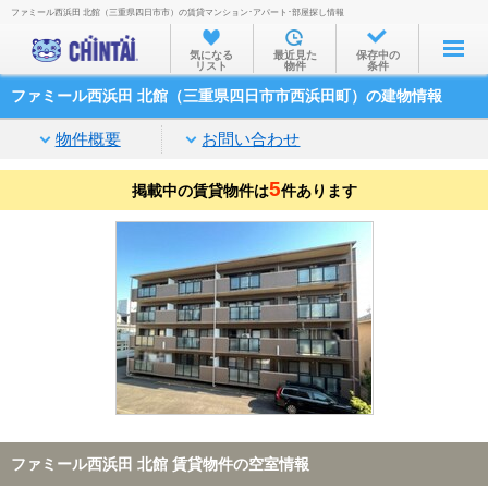
ファミール西浜田 北館（三重県四日市市）の賃貸マンション･アパート･部屋探し情報
お部屋を探す
気になる
最近見た
保存中の
リスト
物件
条件
沿線・駅から
ファミール西浜田 北館（三重県四日市市西浜田町）の建物情報
住所から
物件概要
お問い合わせ
家賃相場から
5
掲載中の賃貸物件は
通勤通学時間から
件あります
物件特集から
不動産会社から
TOP
ファミール西浜田 北館 賃貸物件の空室情報