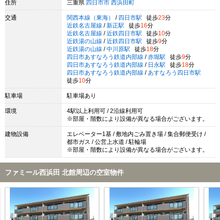
住所
三重県
四日市市
西浜田町
交通
関西本線（東海）
/
四日市駅
徒歩
23
分
近鉄名古屋線
/
新正駅
徒歩
16
分
近鉄名古屋線
/
近鉄四日市駅
徒歩
10
分
近鉄湯の山線
/
近鉄四日市駅
徒歩
9
分
近鉄湯の山線
/
中川原駅
徒歩
18
分
四日市あすなろう鉄道内部線
/
赤堀駅
徒歩
9
分
四日市あすなろう鉄道内部線
/
日永駅
徒歩
18
分
四日市あすなろう鉄道内部線
/
あすなろう四日市駅
徒歩
10
分
駐車場
駐車場あり
環境
4駅以上利用可 / 2沿線利用可
※部屋・階数により設備が異なる場合がございます。
建物設備
エレベーター1基 / 敷地内ごみ置き場 / 集合郵便受け /
都市ガス / 公営上水道 / 駐輪場
※部屋・階数により設備が異なる場合がございます。
ファミール西浜田 北館周辺の空室物件