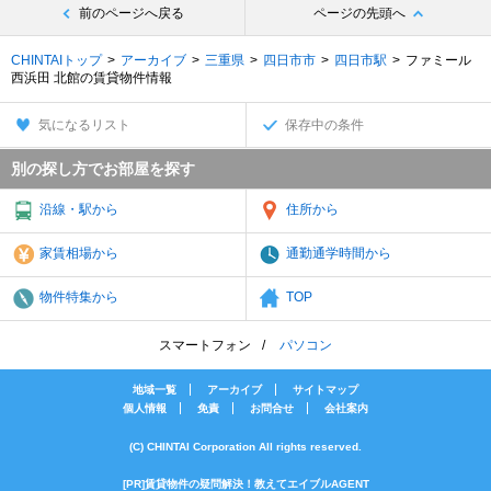
前のページへ戻る
ページの先頭へ
CHINTAIトップ
アーカイブ
三重県
四日市市
四日市駅
ファミール
西浜田 北館の賃貸物件情報
気になるリスト
保存中の条件
別の探し方でお部屋を探す
沿線・駅から
住所から
家賃相場から
通勤通学時間から
物件特集から
TOP
スマートフォン
パソコン
地域一覧
アーカイブ
サイトマップ
個人情報
免責
お問合せ
会社案内
(C) CHINTAI Corporation All rights reserved.
[PR]賃貸物件の疑問解決！教えてエイブルAGENT