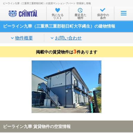
ビーライン九華（三重県三重郡朝日町）の賃貸マンション･アパート･部屋探し情報
お部屋を探す
気になる
最近見た
保存中の
リスト
物件
条件
沿線・駅から
ビーライン九華（三重県三重郡朝日町大字縄生）の建物情報
住所から
物件概要
お問い合わせ
家賃相場から
3
掲載中の賃貸物件は
通勤通学時間から
件あります
物件特集から
不動産会社から
TOP
ビーライン九華 賃貸物件の空室情報