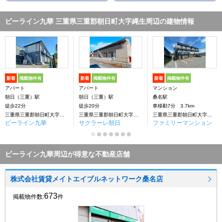
ビーライン九華 三重県三重郡朝日町大字縄生周辺の建物情報
新着
掲載物件有
新着
掲載物件有
新着
掲載物件有
アパート
アパート
マンション
朝日（三重）駅
朝日（三重）駅
桑名駅
徒歩22分
徒歩20分
車移動7分 3.7km
三重県三重郡朝日町大字縄生
三重県三重郡朝日町大字縄生
三重県三重郡朝日町大字縄生
ビーライン九華
サクラーレ朝日
ファミリーマンション
ビーライン九華周辺が得意な不動産店舗
株式会社賃貸メイトエイブルネットワーク桑名店
673
掲載物件数:
件