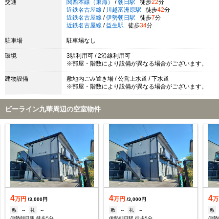
交通
関西本線（東海）
/
朝日駅
徒歩
22
分
近鉄名古屋線
/
川越富洲原駅
徒歩
42
分
近鉄名古屋線
/
伊勢朝日駅
徒歩
7
分
近鉄名古屋線
/
益生駅
徒歩
34
分
駐車場
駐車場なし
環境
3駅利用可 / 2沿線利用可
※部屋・階数により設備が異なる場合がございます。
建物設備
敷地内ごみ置き場 / 公営上水道 / 下水道
※部屋・階数により設備が異なる場合がございます。
ビーライン九華周辺の空室物件
4
4
4
万円
万円
万
/3,000円
/3,000円
敷
--
礼
--
敷
--
礼
--
敷
伊勢朝日駅 徒歩5分
伊勢朝日駅 徒歩5分
伊勢