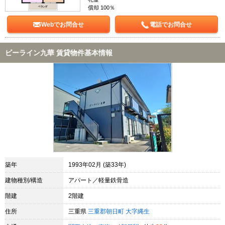
償却 100％
Webでお問合せ
電話でお問合せ
ビーライン九華 賃貸物件基本情報
築年
1993年02月 (築33年)
建物種別/構造
アパート／軽量鉄骨造
階建
2階建
住所
三重県
三重郡朝日町
大字縄生