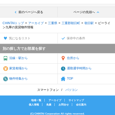
前のページへ戻る
ページの先頭へ
CHINTAIトップ
アーカイブ
三重県
三重郡朝日町
朝日駅
ビーライ
ン九華の賃貸物件情報
気になるリスト
保存中の条件
別の探し方でお部屋を探す
沿線・駅から
住所から
家賃相場から
通勤通学時間から
物件特集から
TOP
スマートフォン
パソコン
地域一覧
アーカイブ
サイトマップ
個人情報
免責
お問合せ
会社案内
(C) CHINTAI Corporation All rights reserved.