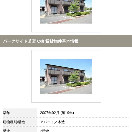
パークサイド若宮 C棟 賃貸物件基本情報
築年
2007年02月 (築19年)
建物種別/構造
アパート／木造
階建
2階建