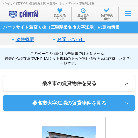
パークサイド若宮 C棟（三重県桑名市）の賃貸マンション･アパート･部屋探し情報
お部屋を探す
気になる
最近見た
保存中の
リスト
物件
条件
沿線・駅から
パークサイド若宮 C棟（三重県桑名市大字江場）の建物情報
住所から
物件概要
お問い合わせ
家賃相場から
通勤通学時間から
このページの情報は広告情報ではありません。
過去から現在までCHINTAIネット掲載のあった物件情報を元に作成した参考ペ
ージです。
物件特集から
不動産会社から
桑名市の賃貸物件を見る
＞
TOP
桑名市大字江場の賃貸物件を見る
＞