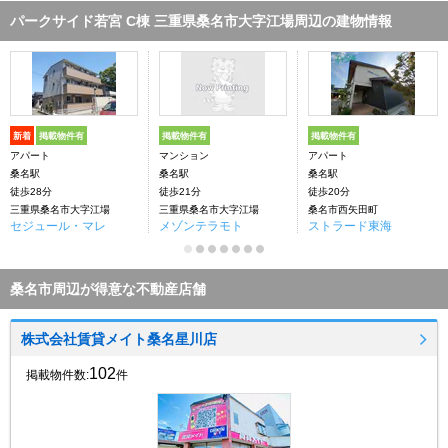
パークサイド若宮 C棟 三重県桑名市大字江場周辺の建物情報
新着
掲載物件有
掲載物件有
掲載物件有
アパート
マンション
アパート
桑名駅
桑名駅
桑名駅
徒歩28分
徒歩21分
徒歩20分
三重県桑名市大字江場
三重県桑名市大字江場
桑名市西矢田町
セジュール・マレ
メゾンテラモト
ストラード東海
桑名市周辺が得意な不動産店舗
株式会社賃貸メイト桑名星川店
102
掲載物件数:
件