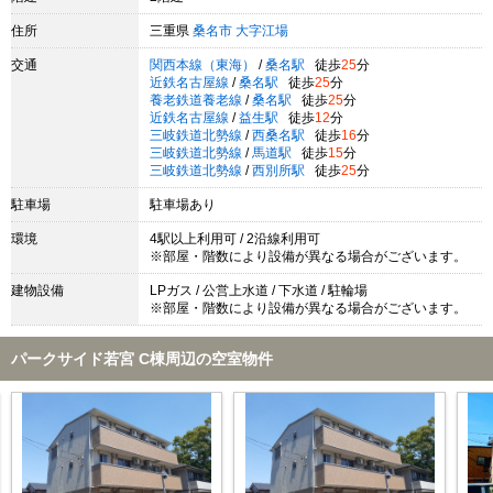
住所
三重県
桑名市
大字江場
交通
関西本線（東海）
/
桑名駅
徒歩
25
分
近鉄名古屋線
/
桑名駅
徒歩
25
分
養老鉄道養老線
/
桑名駅
徒歩
25
分
近鉄名古屋線
/
益生駅
徒歩
12
分
三岐鉄道北勢線
/
西桑名駅
徒歩
16
分
三岐鉄道北勢線
/
馬道駅
徒歩
15
分
三岐鉄道北勢線
/
西別所駅
徒歩
25
分
駐車場
駐車場あり
環境
4駅以上利用可 / 2沿線利用可
※部屋・階数により設備が異なる場合がございます。
建物設備
LPガス / 公営上水道 / 下水道 / 駐輪場
※部屋・階数により設備が異なる場合がございます。
パークサイド若宮 C棟周辺の空室物件