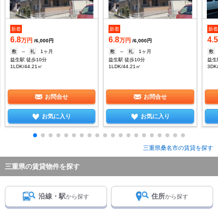
新着
新着
新
6.8
6.8
4.
万円
万円
/6,000円
/6,000円
敷
--
礼
1ヶ月
敷
--
礼
1ヶ月
敷
益生駅 徒歩10分
益生駅 徒歩10分
益生
1LDK/44.21㎡
1LDK/44.21㎡
3DK
お問合せ
お問合せ
お気に入り
お気に入り
三重県桑名市の賃貸を探す
三重県の賃貸物件を探す
沿線・駅
住所
から探す
から探す