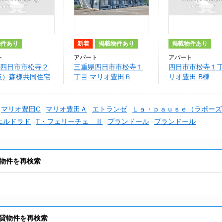
物件あり
新着
掲載物件あり
掲載物件あり
ト
アパート
アパート
四日市市松寺２
三重県四日市市松寺１
四日市市松寺１丁
仮）森様共同住宅
丁目 マリオ豊田Ｂ
リオ豊田 B棟
マリオ豊田C
マリオ豊田Ａ
エトランゼ
Ｌａ・ｐａｕｓｅ（ラポーズ
エルドラド
T・フェリーチェ Ⅱ
プランドール
プランドール
物件を再検索
貸物件を再検索