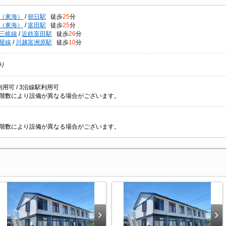
（東海）
/
朝日駅
徒歩
25
分
（東海）
/
富田駅
徒歩
25
分
三岐線
/
近鉄富田駅
徒歩
26
分
屋線
/
川越富洲原駅
徒歩
10
分
り
用可 / 3沿線駅利用可
階数により設備が異なる場合がございます。
階数により設備が異なる場合がございます。