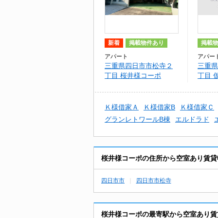
新着
掲載物件あり
掲載
アパート
アパー
三重県四日市市松寺２
三重県
丁目 桜井様コーポ
丁目 
Ｋ様借家Ａ
Ｋ様借家B
Ｋ様借家Ｃ
グランレトワールB棟
エルドラド
桜井様コーポの住所から空室あり賃貸
四日市市
四日市市松寺
桜井様コーポの最寄駅から空室あり賃