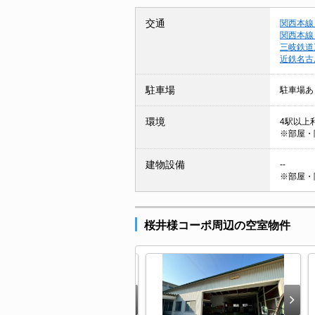
交通
関西本線
関西本線
三岐鉄道
近鉄名古
駐車場
駐車場あ
環境
4駅以上利
※部屋・
建物設備
--
※部屋・
桜井様コーポ周辺の空室物件