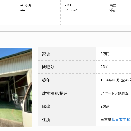
--/1ヶ月
2DK
南西
--/--
34.65㎡
2階
家賃
3万円
間取り
2DK
築年
1984年03月 (築42
建物種別/構造
アパート／鉄骨造
階建
2階建
住所
三重県
四日市市
松