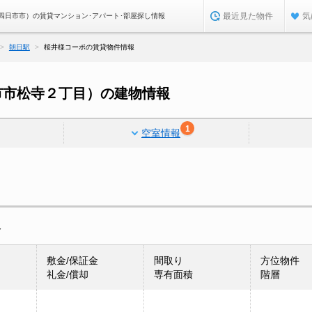
最近見た物件
気
四日市市）の賃貸マンション･アパート･部屋探し情報
朝日駅
桜井様コーポの賃貸物件情報
市市松寺２丁目）の建物情報
1
空室情報
報
敷金/保証金
間取り
方位物件
礼金/償却
専有面積
階層