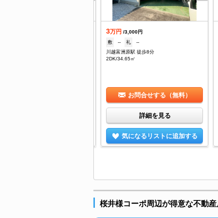
.2
3
万円
万円
/3,000円
/3,000円
--
礼
--
敷
--
礼
--
越富洲原駅 徒歩8分
川越富洲原駅 徒歩8分
K/38.88㎡
2DK/34.65㎡
お問合せする（無料）
お問合せする（無料）
詳細を見る
詳細を見る
気になるリストに追加する
気になるリストに追加する
桜井様コーポ周辺が得意な不動産