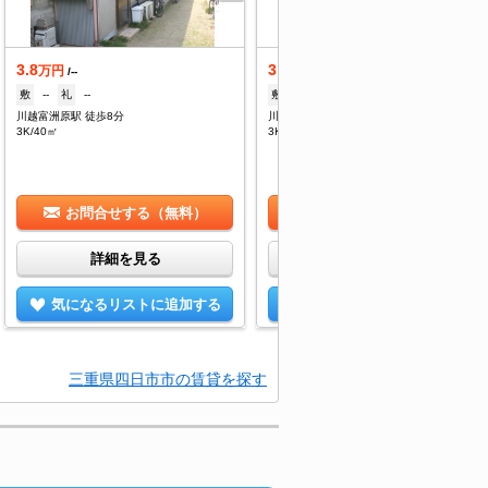
3.8
3.8
万円
万円
/--
/--
敷
--
礼
--
敷
--
礼
--
川越富洲原駅 徒歩8分
川越富洲原駅 徒歩8分
3K/40㎡
3K/40㎡
お問合せする（無料）
お問合せする（無料）
詳細を見る
詳細を見る
気になるリストに追加する
気になるリストに追加する
三重県四日市市の賃貸を探す