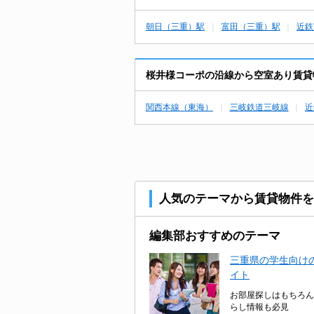
朝日（三重）駅
富田（三重）駅
近鉄
桜井様コーポの沿線から空室あり賃貸
関西本線（東海）
三岐鉄道三岐線
近
人気のテーマから賃貸物件を
編集部おすすめのテーマ
三重県の学生向けの
イト
お部屋探しはもちろん
らし情報も必見