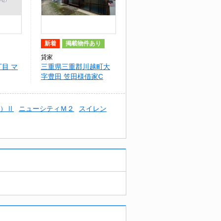
新着
掲載物件あり
貸家
目 マ
三重県三重郡川越町大
字豊田 笠田様借家C
）Ⅱ
ニューシティＭ２
スイレン