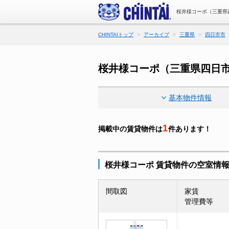
桜井様コーポ（三重県
CHINTAIトップ
アーカイブ
三重県
四日市市
桜井様コーポ（三重県四日
基本物件情報
1
掲載中の賃貸物件は
件あります！
桜井様コーポ 賃貸物件の空室情
間取図
家賃
管理費等