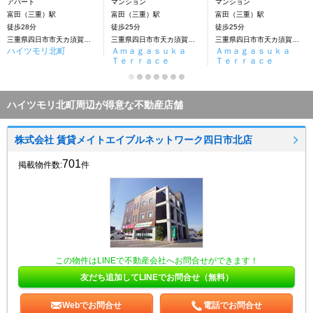
アパート
マンション
マンション
富田（三重）駅
富田（三重）駅
富田（三重）駅
徒歩28分
徒歩25分
徒歩25分
三重県四日市市天カ須賀２丁目
三重県四日市市天カ須賀２丁目
三重県四日市市天カ須賀２丁目
ハイツモリ北町
Ａｍａｇａｓｕｋａ
Ａｍａｇａｓｕｋａ
Ｔｅｒｒａｃｅ
Ｔｅｒｒａｃｅ
ハイツモリ北町周辺が得意な不動産店舗
株式会社 賃貸メイトエイブルネットワーク四日市北店
701
掲載物件数:
件
この物件はLINEで不動産会社へお問合せができます！
友だち追加してLINEでお問合せ（無料）
Webでお問合せ
電話でお問合せ