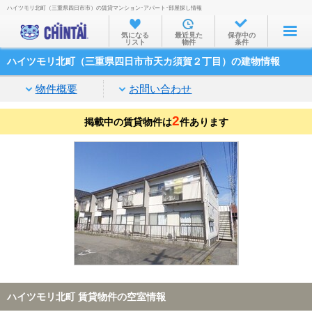
ハイツモリ北町（三重県四日市市）の賃貸マンション･アパート･部屋探し情報
お部屋を探す
気になる
最近見た
保存中の
リスト
物件
条件
沿線・駅から
ハイツモリ北町（三重県四日市市天カ須賀２丁目）の建物情報
住所から
物件概要
お問い合わせ
家賃相場から
2
掲載中の賃貸物件は
通勤通学時間から
件あります
物件特集から
不動産会社から
TOP
ハイツモリ北町 賃貸物件の空室情報