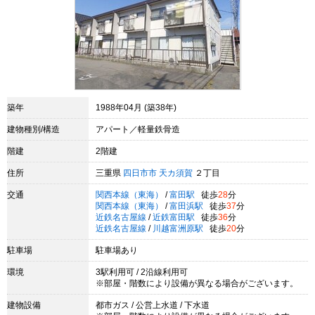
築年
1988年04月 (築38年)
建物種別/構造
アパート／軽量鉄骨造
階建
2階建
住所
三重県
四日市市
天カ須賀
２丁目
交通
関西本線（東海）
/
富田駅
徒歩
28
分
関西本線（東海）
/
富田浜駅
徒歩
37
分
近鉄名古屋線
/
近鉄富田駅
徒歩
36
分
近鉄名古屋線
/
川越富洲原駅
徒歩
20
分
駐車場
駐車場あり
環境
3駅利用可 / 2沿線利用可
※部屋・階数により設備が異なる場合がございます。
建物設備
都市ガス / 公営上水道 / 下水道