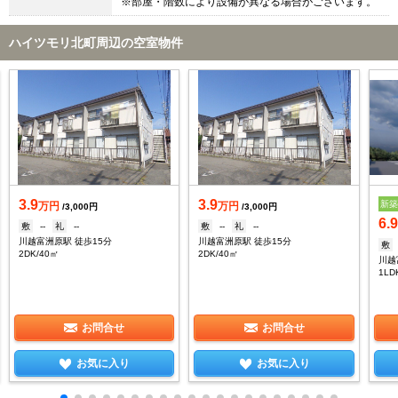
※部屋・階数により設備が異なる場合がございます。
ハイツモリ北町周辺の空室物件
3.9
3.9
新
万円
万円
/3,000円
/3,000円
6.
敷
--
礼
--
敷
--
礼
--
川越富洲原駅 徒歩15分
川越富洲原駅 徒歩15分
敷
2DK/40㎡
2DK/40㎡
川越
1LD
お問合せ
お問合せ
お気に入り
お気に入り