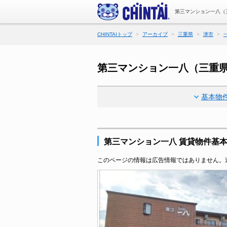
第三マンション一八（
CHINTAIトップ
アーカイブ
三重県
津市
第三マンション一八（三重
基本物
第三マンション一八 賃貸物件基
このページの情報は広告情報ではありません。過