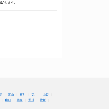
紹介します。
潟
富山
石川
福井
山梨
山口
徳島
香川
愛媛