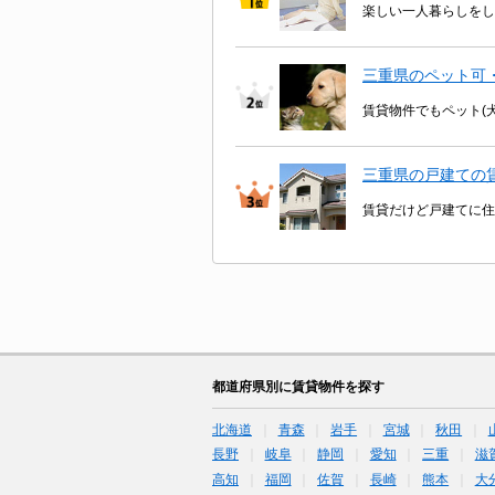
楽しい一人暮らしをし
三重県のペット可
賃貸物件でもペット(
三重県の戸建ての
賃貸だけど戸建てに住
都道府県別に賃貸物件を探す
北海道
青森
岩手
宮城
秋田
長野
岐阜
静岡
愛知
三重
滋
高知
福岡
佐賀
長崎
熊本
大