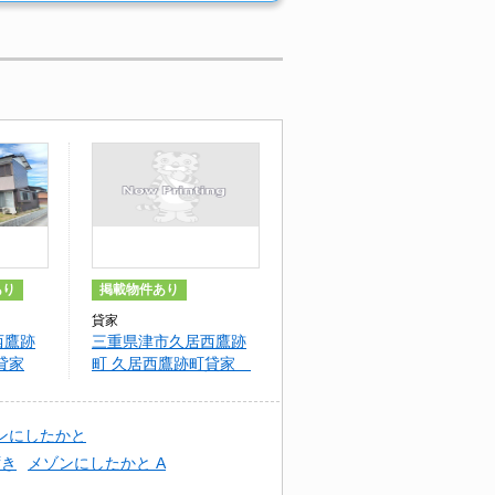
あり
掲載物件あり
貸家
西鷹跡
三重県津市久居西鷹跡
貸家
町 久居西鷹跡町貸家
B棟B
ンにしたかと
ずき
メゾンにしたかと A