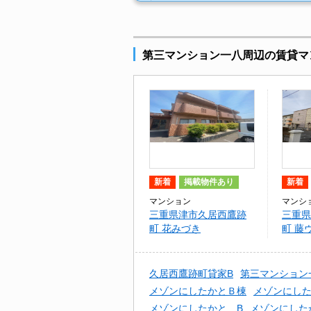
第三マンション一八周辺の賃貸マ
新着
掲載物件あり
新着
マンション
マンシ
三重県津市久居西鷹跡
三重県
町 花みづき
町 藤
久居西鷹跡町貸家B
第三マンション
メゾンにしたかとＢ棟
メゾンにした
メゾンにしたかと B
メゾンにした