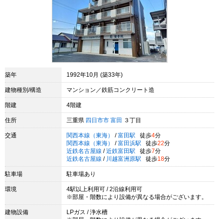
築年
1992年10月 (築33年)
建物種別/構造
マンション／鉄筋コンクリート造
階建
4階建
住所
三重県
四日市市
富田
３丁目
交通
関西本線（東海）
/
富田駅
徒歩
4
分
関西本線（東海）
/
富田浜駅
徒歩
22
分
近鉄名古屋線
/
近鉄富田駅
徒歩
7
分
近鉄名古屋線
/
川越富洲原駅
徒歩
18
分
駐車場
駐車場あり
環境
4駅以上利用可 / 2沿線利用可
※部屋・階数により設備が異なる場合がございます。
建物設備
LPガス / 浄水槽