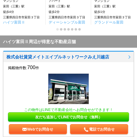
マンション
アパート
マンション
富田（三重）駅
富田（三重）駅
富田（三重）駅
徒歩4分
徒歩2分
徒歩1分
三重県四日市市富田３丁目
三重県四日市市富田３丁目
三重県四日市市富田３丁目
ハイツ富田Ⅱ
ディーシャンブル富田
グランドール富田
ハイツ富田Ⅱ周辺が得意な不動産店舗
株式会社賃貸メイトエイブルネットワークみえ川越店
700
掲載物件数:
件
この物件はLINEで不動産会社へお問合せができます！
友だち追加してLINEでお問合せ（無料）
Webでお問合せ
電話でお問合せ