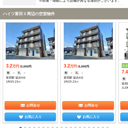
※部屋・階数により設備が異なる場合がございます。
ハイツ富田Ⅱ周辺の空室物件
3.2
3.2
新
万円
万円
/3,000円
/3,000円
7.
敷
--
礼
--
敷
--
礼
--
富田駅 徒歩4分
富田駅 徒歩4分
敷
1R/25.23㎡
1R/25.23㎡
富田
1LD
お問合せ
お問合せ
お気に入り
お気に入り