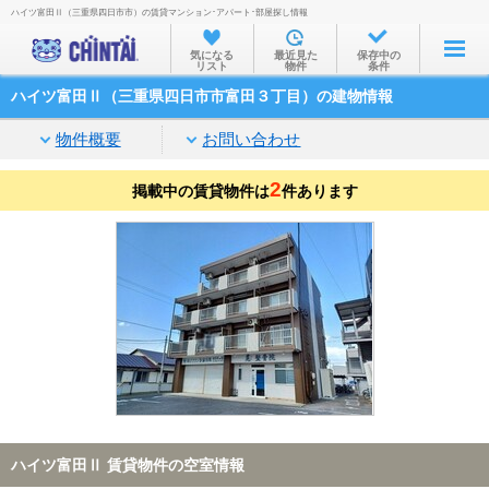
ハイツ富田Ⅱ（三重県四日市市）の賃貸マンション･アパート･部屋探し情報
お部屋を探す
気になる
最近見た
保存中の
リスト
物件
条件
沿線・駅から
ハイツ富田Ⅱ（三重県四日市市富田３丁目）の建物情報
住所から
物件概要
お問い合わせ
家賃相場から
2
掲載中の賃貸物件は
通勤通学時間から
件あります
物件特集から
不動産会社から
TOP
ハイツ富田Ⅱ 賃貸物件の空室情報