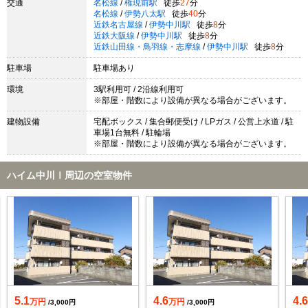
交通
名松線
/
権現前駅
徒歩
27
分
名松線
/
伊勢八太駅
徒歩
40
分
近鉄名古屋線
/
伊勢中川駅
徒歩
8
分
近鉄大阪線
/
伊勢中川駅
徒歩
8
分
近鉄山田線・鳥羽線・志摩線
/
伊勢中川駅
徒歩
8
分
駐車場
駐車場あり
環境
3駅利用可 / 2沿線利用可
※部屋・階数により設備が異なる場合がございます。
建物設備
宅配ボックス / 集合郵便受け / LPガス / 公営上水道 / 駐
車場1台無料 / 駐輪場
※部屋・階数により設備が異なる場合がございます。
ハイム中川Ⅰ周辺の空室物件
5.1
4.6
4.
万円
万円
/3,000円
/3,000円