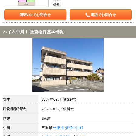
償却 --
Webでお問合せ
電話でお問合せ
ハイム中川Ⅰ 賃貸物件基本情報
築年
1994年03月 (築32年)
建物種別/構造
マンション／鉄骨造
階建
3階建
住所
三重県
松阪市
嬉野中川町