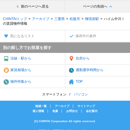
前のページへ戻る
ページの先頭へ
CHINTAIトップ
アーカイブ
三重県
松阪市
権現前駅
ハイム中川Ⅰ
の賃貸物件情報
気になるリスト
保存中の条件
別の探し方でお部屋を探す
沿線・駅から
住所から
家賃相場から
通勤通学時間から
物件特集から
TOP
スマートフォン
パソコン
地域一覧
アーカイブ
サイトマップ
個人情報
免責
お問合せ
会社案内
(C) CHINTAI Corporation All rights reserved.