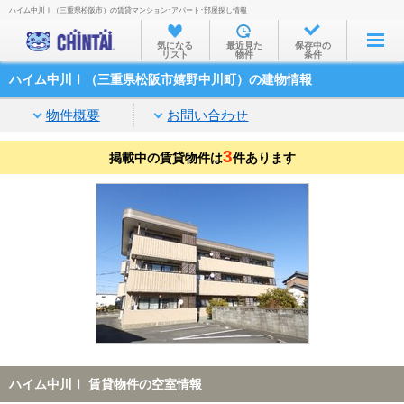
ハイム中川Ⅰ（三重県松阪市）の賃貸マンション･アパート･部屋探し情報
お部屋を探す
気になる
最近見た
保存中の
リスト
物件
条件
沿線・駅から
ハイム中川Ⅰ（三重県松阪市嬉野中川町）の建物情報
住所から
物件概要
お問い合わせ
家賃相場から
3
掲載中の賃貸物件は
通勤通学時間から
件あります
物件特集から
不動産会社から
TOP
ハイム中川Ⅰ 賃貸物件の空室情報