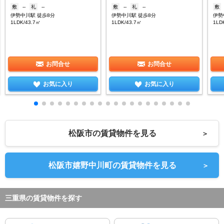
敷
--
礼
--
敷
--
礼
--
敷
伊勢中川駅 徒歩8分
伊勢中川駅 徒歩8分
伊勢
1LDK/43.7㎡
1LDK/43.7㎡
1LD
お問合せ
お問合せ
お気に入り
お気に入り
松阪市の賃貸物件を見る
＞
松阪市嬉野中川町の賃貸物件を見る
＞
三重県の賃貸物件を探す