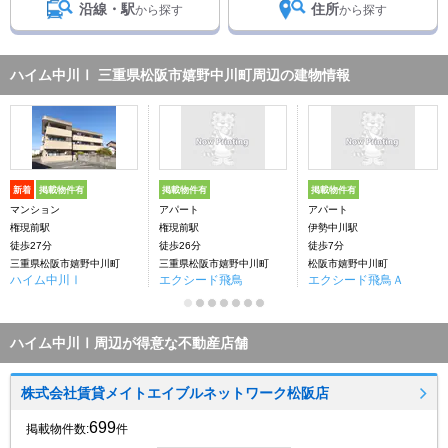
沿線・駅
住所
から探す
から探す
ハイム中川Ⅰ 三重県松阪市嬉野中川町周辺の建物情報
新着
掲載物件有
掲載物件有
掲載物件有
マンション
アパート
アパート
権現前駅
権現前駅
伊勢中川駅
徒歩27分
徒歩26分
徒歩7分
三重県松阪市嬉野中川町
三重県松阪市嬉野中川町
松阪市嬉野中川町
ハイム中川Ⅰ
エクシード飛鳥
エクシード飛鳥Ａ
ハイム中川Ⅰ周辺が得意な不動産店舗
株式会社賃貸メイトエイブルネットワーク松阪店
699
掲載物件数:
件