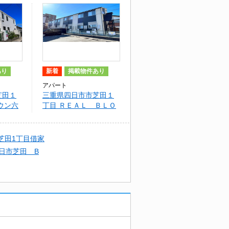
あり
新着
掲載物件あり
アパート
芝田１
三重県四日市市芝田１
ウン六
丁目 ＲＥＡＬ ＢＬＯ
ＳＳＯＭⅡ
芝田1丁目借家
日市芝田 B