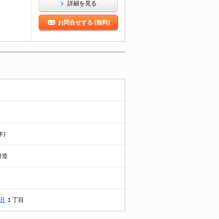
詳細を見る
お問合せする (無料)
年)
骨造
田
１丁目