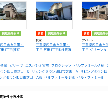
掲載物件あり
新着
掲載物件あり
新着
掲載物件
貸家
アパート
四日市市芝田１
三重県四日市市芝田１
三重県四日市市
芝田1丁目貸家
丁目 芝田1丁目K様貸家
丁目 グリーンタ
番館
伍番館
ビリーヴ
エスパシオ宮前
プログレッソ
ベルファミールＡ棟
ウン四日市芝田 B
リビングタウン四日市芝田 A
リビングタウン四
ングタウン四日市芝田 A棟
ベルファミールＢ棟
ベル・ファミール
貸物件を再検索