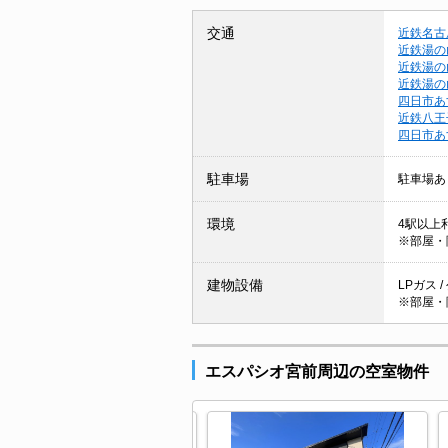
交通
近鉄名古
近鉄湯の
近鉄湯の
近鉄湯の
四日市あ
近鉄八王
四日市あ
駐車場
駐車場あ
環境
4駅以上利
※部屋・
建物設備
LPガス /
※部屋・
エスパシオ宮前周辺の空室物件