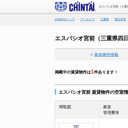
エスパシオ宮前（三重
CHINTAIトップ
アーカイブ
三重県
四日市市
エスパシオ宮前（三重県四
基本物件情報
1
掲載中の賃貸物件は
件あります！
エスパシオ宮前 賃貸物件の空室
間取図
家賃
管理費等