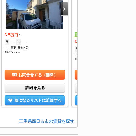
6.5
定借
万円
/--
6.2
敷
--
礼
--
万円
/4,000円
中川原駅 徒歩5分
敷
--
礼
--
4K/55.47㎡
中川原駅 徒歩5分
1LDK/44.3㎡
お問合せする（無料）
お問合せする（無料）
詳細を見る
詳細を見る
気になるリストに追加する
気になるリストに追加する
三重県四日市市の賃貸を探す