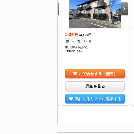
5.3
着
万円
/4,500円
.2
敷
--
礼
1ヶ月
万円
/6,000円
中川原駅 徒歩5分
--
礼
--
1DK/33.39㎡
川原駅 徒歩5分
DK/64.32㎡
お問合せする（無料）
お問合せする（無料）
詳細を見る
詳細を見る
気になるリストに追加する
気になるリストに追加する