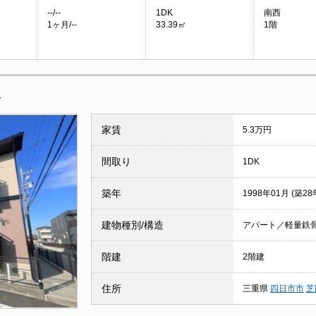
--/--
1DK
南西
1ヶ月/--
33.39㎡
1階
報
家賃
5.3万円
間取り
1DK
築年
1998年01月 (築28
建物種別/構造
アパート／軽量鉄
階建
2階建
住所
三重県
四日市市
芝