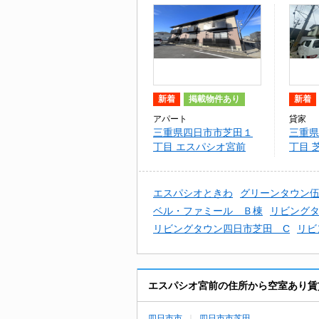
新着
掲載物件あり
新着
アパート
貸家
三重県四日市市芝田１
三重県
丁目 エスパシオ宮前
丁目 
エスパシオときわ
グリーンタウン
ベル・ファミール Ｂ棟
リビングタ
リビングタウン四日市芝田 C
リビ
エスパシオ宮前の住所から空室あり賃
四日市市
四日市市芝田