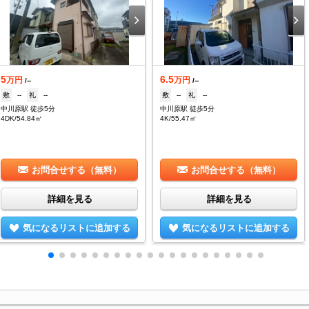
5
6.5
万円
万円
/--
/--
敷
--
礼
--
敷
--
礼
--
中川原駅 徒歩5分
中川原駅 徒歩5分
4DK/54.84㎡
4K/55.47㎡
お問合せする（無料）
お問合せする（無料）
詳細を見る
詳細を見る
気になるリストに追加する
気になるリストに追加する