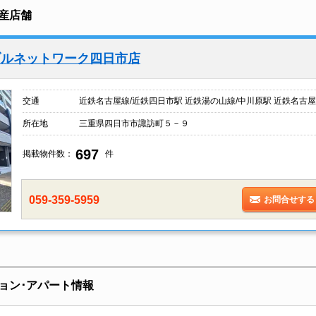
産店舗
ブルネットワーク四日市店
交通
近鉄名古屋線/近鉄四日市駅 近鉄湯の山線/中川原駅 近鉄名古屋
所在地
三重県四日市市諏訪町５－９
697
掲載物件数：
件
059-359-5959
お問合せする
ョン･アパート情報