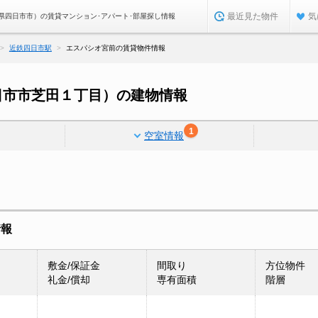
最近見た物件
気
県四日市市）の賃貸マンション･アパート･部屋探し情報
近鉄四日市駅
エスパシオ宮前の賃貸物件情報
日市市芝田１丁目）の建物情報
1
空室情報
情報
敷金/保証金
間取り
方位物件
礼金/償却
専有面積
階層