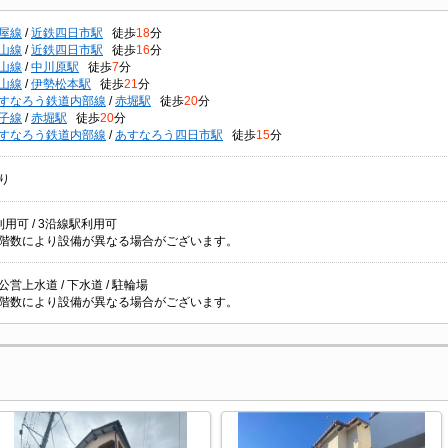
屋線
/
近鉄四日市駅
徒歩
18
分
山線
/
近鉄四日市駅
徒歩
16
分
山線
/
中川原駅
徒歩
7
分
山線
/
伊勢松本駅
徒歩
21
分
すなろう鉄道内部線
/
赤堀駅
徒歩
20
分
子線
/
赤堀駅
徒歩
20
分
すなろう鉄道内部線
/
あすなろう四日市駅
徒歩
15
分
り
用可 / 3沿線駅利用可
階数により設備が異なる場合がございます。
 公営上水道 / 下水道 / 駐輪場
階数により設備が異なる場合がございます。