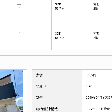
--/--
3DK
南西
--/--
56.7㎡
2階
--/--
3DK
南西
--/--
56.7㎡
2階
家賃
5.5万円
間取り
3DK
築年
1990年04月 (築36
建物種別/構造
アパート／鉄骨造