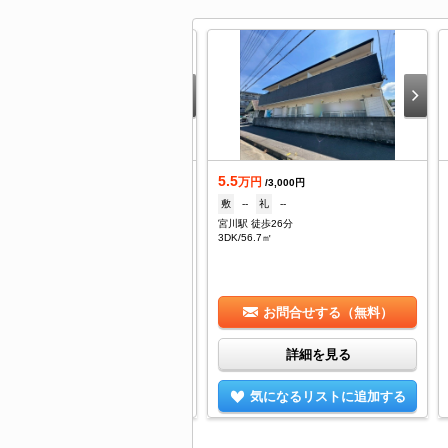
.3
5.5
万円
万円
/3,900円
/3,000円
2ヶ月
礼
--
敷
--
礼
--
川駅 徒歩14分
宮川駅 徒歩26分
K/42.77㎡
3DK/56.7㎡
お問合せする（無料）
お問合せする（無料）
詳細を見る
詳細を見る
気になるリストに追加する
気になるリストに追加する