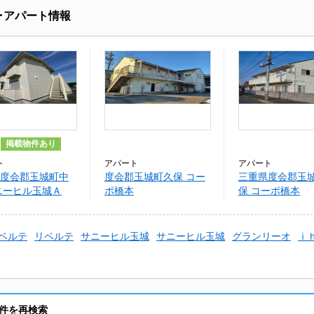
･アパート情報
掲載物件あり
ト
アパート
アパート
度会郡玉城町中
度会郡玉城町久保 コー
三重県度会郡玉
ニーヒル玉城Ａ
ポ橋本
保 コーポ橋本
ベルテ
リベルテ
サニーヒル玉城
サニーヒル玉城
グランリーオ
ｉ
件を再検索