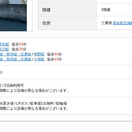
階建
2階建
住所
三重県
度会郡玉城
田丸駅
徒歩
33
分
宮川駅
徒歩
26
分
線・鳥羽線・志摩線
/
明野駅
徒歩
44
分
線・鳥羽線・志摩線
/
小俣駅
徒歩
44
分
り
 / 2沿線利用可
階数により設備が異なる場合がございます。
置き場 / LPガス / 駐車場1台無料 / 駐輪場
階数により設備が異なる場合がございます。