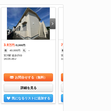
3.9
7
万円
万円
/3,000円
/3,500円
敷
40,000円
礼
--
敷
--
礼
105,000円
宮川駅 徒歩25分
宮川駅 徒歩20分
1K/26.46㎡
1LDK/50.01㎡
お問合せする（無料）
お問合せする（無料）
詳細を見る
詳細を見る
気になるリストに追加する
気になるリストに追加する