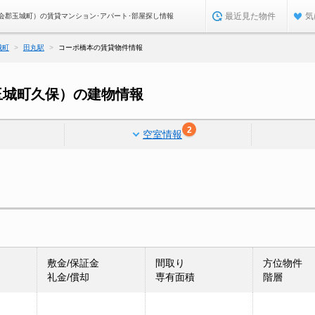
最近見た物件
気
会郡玉城町）の賃貸マンション･アパート･部屋探し情報
城町
田丸駅
コーポ橋本の賃貸物件情報
玉城町久保）の建物情報
2
空室情報
敷金/保証金
間取り
方位物件
礼金/償却
専有面積
階層