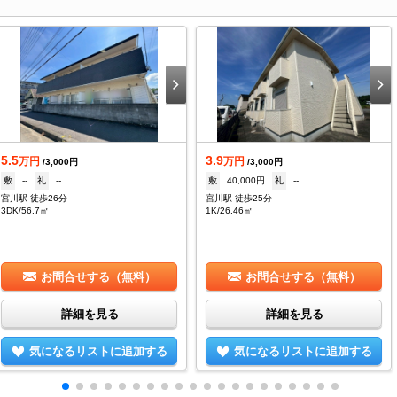
5.5
3.9
万円
万円
/3,000円
/3,000円
敷
--
礼
--
敷
40,000円
礼
--
宮川駅 徒歩26分
宮川駅 徒歩25分
3DK/56.7㎡
1K/26.46㎡
お問合せする（無料）
お問合せする（無料）
詳細を見る
詳細を見る
気になるリストに追加する
気になるリストに追加する