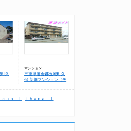
マンション
城町久
三重県度会郡玉城町久
保 新畑マンション（テ
ナント）
ｈａｎａ Ⅰ
ｉｈａｎａ Ⅰ