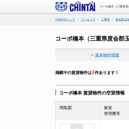
コーポ橋本（三重県度
CHINTAIトップ
アーカイブ
三重県
度会郡玉
コーポ橋本（三重県度会郡
基本物件情報
2
掲載中の賃貸物件は
件あります！
コーポ橋本 賃貸物件の空室情報
間取図
家賃
管理費等