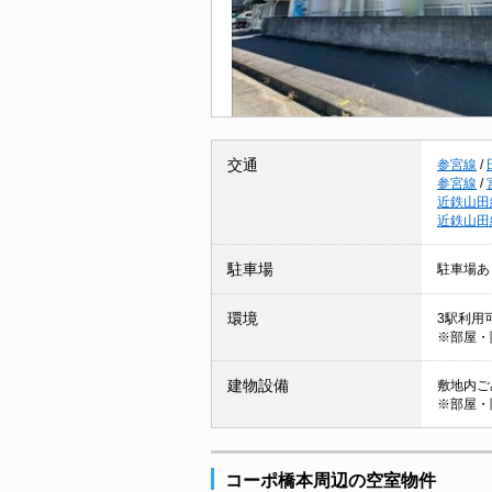
交通
参宮線
/
参宮線
/
近鉄山田
近鉄山田
駐車場
駐車場あ
環境
3駅利用可
※部屋・
建物設備
敷地内ごみ
※部屋・
コーポ橋本周辺の空室物件