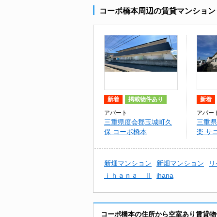
コーポ橋本周辺の賃貸マンション
新着
掲載物件あり
新着
アパート
アパー
三重県度会郡玉城町久
三重県
保 コーポ橋本
楽 サ
新畑マンション
新畑マンション
リ
ｉｈａｎａ Ⅱ
ihana
コーポ橋本の住所から空室あり賃貸物