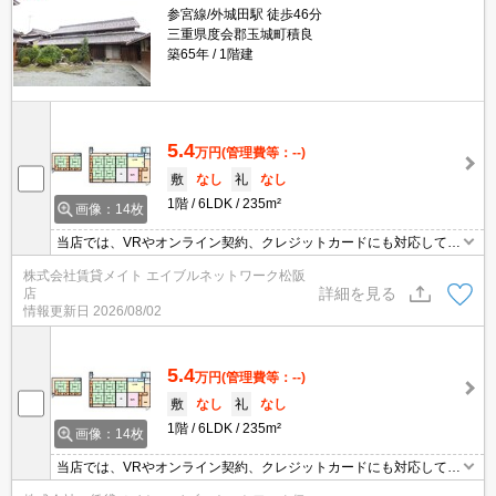
参宮線/外城田駅 徒歩46分
三重県度会郡玉城町積良
築65年
1階建
5.4
万円
(管理費等：--)
敷
なし
礼
なし
1階
6LDK
235m²
画像：14枚
当店では、VRやオンライン契約、クレジットカードにも対応してお
りWEBのみでの契約も可能ですのでお気軽にお問い合わせ下さい！
株式会社賃貸メイト エイブルネットワーク松阪
詳細を見る
店
情報更新日
2026/08/02
5.4
万円
(管理費等：--)
敷
なし
礼
なし
1階
6LDK
235m²
画像：14枚
当店では、VRやオンライン契約、クレジットカードにも対応してお
りWEBのみでの契約も可能ですのでお気軽にお問い合わせ下さい！