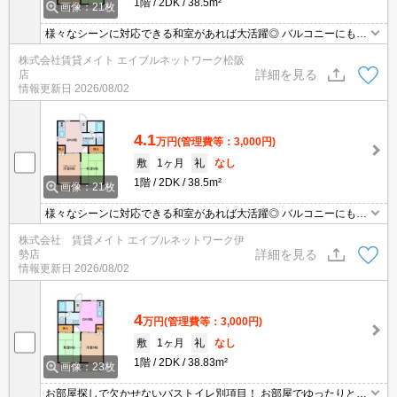
1階
2DK
38.5m²
画像：21枚
様々なシーンに対応できる和室があれば大活躍◎ バルコニーにもお
部屋にも光をたくさん取り込めるため洗濯物やお布団も日を浴びて
株式会社賃貸メイト エイブルネットワーク松阪
よく乾きます♪
詳細を見る
店
情報更新日
2026/08/02
4.1
万円
(管理費等：3,000円)
敷
1ヶ月
礼
なし
1階
2DK
38.5m²
画像：21枚
様々なシーンに対応できる和室があれば大活躍◎ バルコニーにもお
部屋にも光をたくさん取り込めるため洗濯物やお布団も日を浴びて
株式会社 賃貸メイト エイブルネットワーク伊
よく乾きます♪
詳細を見る
勢店
情報更新日
2026/08/02
4
万円
(管理費等：3,000円)
敷
1ヶ月
礼
なし
1階
2DK
38.83m²
画像：23枚
お部屋探しで欠かせないバストイレ別項目！ お部屋でゆったりとし