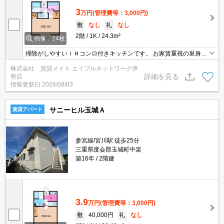
3
万円
(管理費等：3,000円)
敷
なし
礼
なし
2階
1K
24.3m²
画像：24枚
掃除がしやすいＩＨコンロ付きキッチンです。 お家賃重視の単身様
にオススメ！お風呂にゆっくり浸かりたい方・空間を別々に分けた
株式会社 賃貸メイト エイブルネットワーク伊
い方にオススメなバス・トイレ別物件です♪
詳細を見る
勢店
情報更新日
2026/08/03
サニーヒル玉城Ａ
賃貸アパート
参宮線/宮川駅 徒歩25分
三重県度会郡玉城町中楽
築16年
2階建
3.9
万円
(管理費等：3,000円)
敷
40,000円
礼
なし