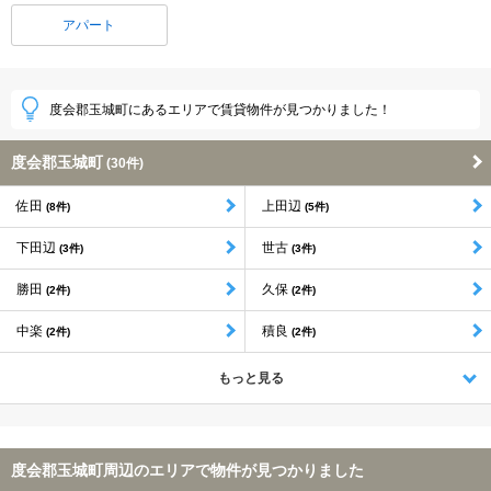
アパート
度会郡玉城町にあるエリアで賃貸物件が見つかりました！
度会郡玉城町
(30件)
佐田
上田辺
(8件)
(5件)
下田辺
世古
(3件)
(3件)
勝田
久保
(2件)
(2件)
中楽
積良
(2件)
(2件)
もっと見る
度会郡玉城町周辺のエリアで物件が見つかりました