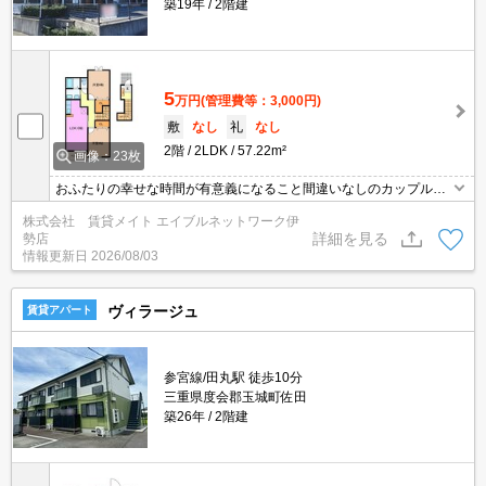
築19年
2階建
5
万円
(管理費等：3,000円)
敷
なし
礼
なし
2階
2LDK
57.22m²
画像：23枚
おふたりの幸せな時間が有意義になること間違いなしのカップル様
にオススメ物件です♪ぜひ一度おふたりでご内覧ください！ コンビ
株式会社 賃貸メイト エイブルネットワーク伊
ニが近く生活に便利な物件です♪
詳細を見る
勢店
情報更新日
2026/08/03
ヴィラージュ
賃貸アパート
参宮線/田丸駅 徒歩10分
三重県度会郡玉城町佐田
築26年
2階建