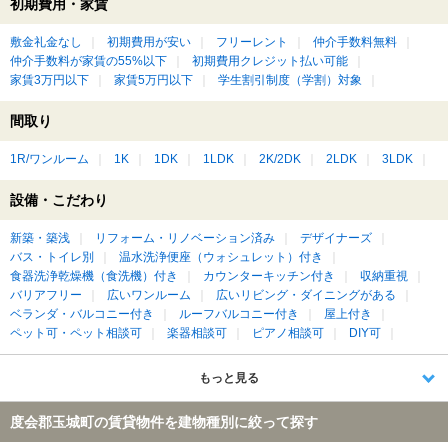
初期費用・家賃
敷金礼金なし
初期費用が安い
フリーレント
仲介手数料無料
仲介手数料が家賃の55%以下
初期費用クレジット払い可能
家賃3万円以下
家賃5万円以下
学生割引制度（学割）対象
間取り
1R/ワンルーム
1K
1DK
1LDK
2K/2DK
2LDK
3LDK
設備・こだわり
新築・築浅
リフォーム・リノベーション済み
デザイナーズ
バス・トイレ別
温水洗浄便座（ウォシュレット）付き
食器洗浄乾燥機（食洗機）付き
カウンターキッチン付き
収納重視
バリアフリー
広いワンルーム
広いリビング・ダイニングがある
ベランダ・バルコニー付き
ルーフバルコニー付き
屋上付き
ペット可・ペット相談可
楽器相談可
ピアノ相談可
DIY可
もっと見る
度会郡玉城町の賃貸物件を建物種別に絞って探す