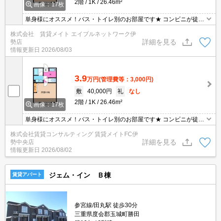
2階
1K
26.46m²
画像：17枚
単身様にオススメ！バス・トイレ別のお部屋です★ コンビニが徒歩
圏内でお買い物便利です！
株式会社 賃貸メイト エイブルネットワーク伊
詳細を見る
勢店
情報更新日
2026/08/03
3.9
万円
(管理費等：3,000円)
敷
40,000円
礼
なし
2階
1K
26.46m²
画像：17枚
単身様にオススメ！バス・トイレ別のお部屋です★ コンビニが徒歩
圏内でお買い物便利です！
株式会社賃貸コンサルティング 賃貸メイトFC伊
詳細を見る
勢中央店
情報更新日
2026/08/02
ジェム・イン Ｂ棟
賃貸アパート
参宮線/田丸駅 徒歩30分
三重県度会郡玉城町勝田