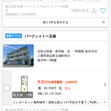
た時間を過ごしたい人にオススメ！和室のある物件です。楽な体勢
株式会社賃貸メイト エイブルネットワーク松阪
で過ごすことができリラックスさせる効果のあるい草の香りでくつ
詳細を見る
店
ろぎの時間を！
情報更新日
2026/08/02
残り1件を表示する
パークシャトー玉城
賃貸アパート
近鉄山田線・鳥羽線・志･･･/明星駅 徒歩35分
三重県度会郡玉城町世古
築34年
3階建
3.3
万円
(管理費等：2,000円)
敷
40,700円
礼
なし
3階
1K
24.75m²
画像：24枚
インターネット無料物件！面倒な個人での手続き不要でご利用いた
だけます♪私生活はもちろんテレワーク勤務の方にもおすすめですよ
株式会社賃貸メイト エイブルネットワーク松阪
♪ エアコン付きのお部屋で毎日快適♪