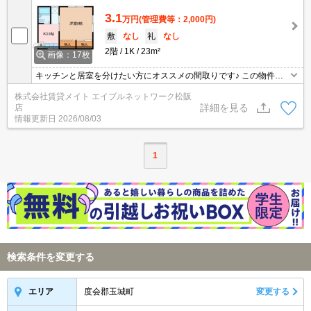
3.1
万円
(管理費等：2,000円)
敷
なし
礼
なし
2階
1K
23m²
画像：17枚
キッチンと居室を分けたい方にオススメの間取りです♪ この物件が
気になる方はまずお気軽にお問い合わせください。お電話、メー
株式会社賃貸メイト エイブルネットワーク松阪
ル、ＬＩＮＥお好きな方法で詳しくご説明いたします！
詳細を見る
店
情報更新日
2026/08/03
1
検索条件を変更する
度会郡玉城町
変更する
エリア