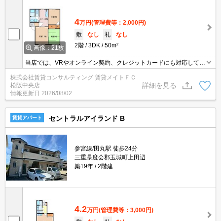
4
万円
(管理費等：2,000円)
敷
なし
礼
なし
2階
3DK
50m²
画像：21枚
当店では、VRやオンライン契約、クレジットカードにも対応してお
りWEBのみでの契約も可能ですのでお気軽にお問い合わせ下さい！
株式会社賃貸コンサルティング 賃貸メイトＦＣ
詳細を見る
松阪中央店
情報更新日
2026/08/02
セントラルアイランド B
賃貸アパート
参宮線/田丸駅 徒歩24分
三重県度会郡玉城町上田辺
築19年
2階建
4.2
万円
(管理費等：3,000円)