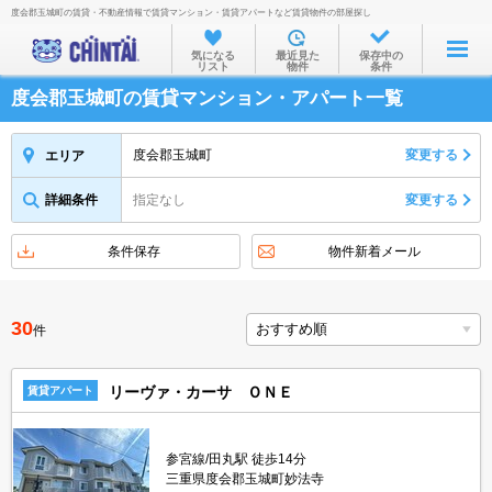
度会郡玉城町の賃貸・不動産情報で賃貸マンション・賃貸アパートなど賃貸物件の部屋探し
お部屋を探す
気になる
最近見た
保存中の
リスト
物件
条件
沿線・駅から
度会郡玉城町の賃貸マンション・アパート一覧
住所から
家賃相場から
度会郡玉城町
変更する
エリア
通勤通学時間から
詳細条件
指定なし
変更する
物件特集から
条件保存
物件新着メール
不動産会社から
TOP
30
件
リーヴァ・カーサ ＯＮＥ
賃貸アパート
参宮線/田丸駅 徒歩14分
三重県度会郡玉城町妙法寺