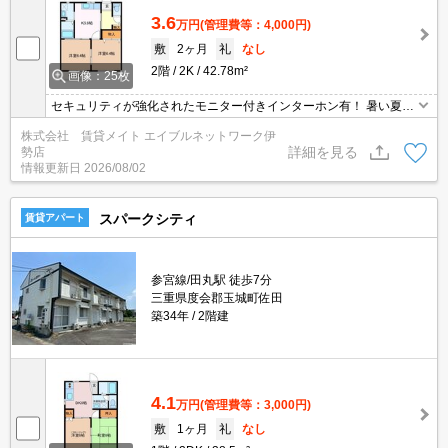
3.6
万円
(管理費等：4,000円)
敷
2ヶ月
礼
なし
2階
2K
42.78m²
画像：25枚
セキュリティが強化されたモニター付きインターホン有！ 暑い夏・
寒い冬に大活躍のエアコン♪エアコン付き物件ならオールシーズン快
株式会社 賃貸メイト エイブルネットワーク伊
適に過ごせます◎
詳細を見る
勢店
情報更新日
2026/08/02
スパークシティ
賃貸アパート
参宮線/田丸駅 徒歩7分
三重県度会郡玉城町佐田
築34年
2階建
4.1
万円
(管理費等：3,000円)
敷
1ヶ月
礼
なし