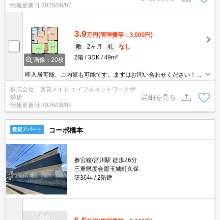
情報更新日
2026/08/02
3.9
万円
(管理費等：3,000円)
敷
2ヶ月
礼
なし
2階
3DK
49m²
画像：20枚
即入居可能、ご内覧も可能です。まずはお問い合わせください！オ
ンライン内見、オンライン申込も可能です。
株式会社 賃貸メイト エイブルネットワーク伊
詳細を見る
勢店
情報更新日
2026/08/02
コーポ橋本
賃貸アパート
参宮線/宮川駅 徒歩26分
三重県度会郡玉城町久保
築36年
2階建