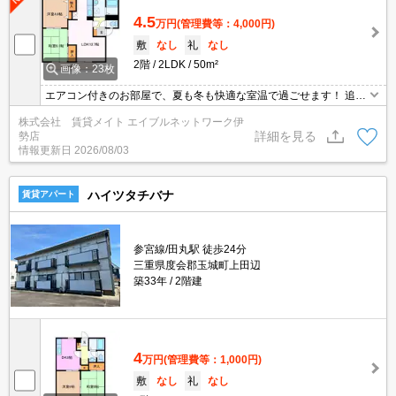
4.5
万円
(管理費等：4,000円)
敷
なし
礼
なし
2階
2LDK
50m²
画像：23枚
エアコン付きのお部屋で、夏も冬も快適な室温で過ごせます！ 追焚
機能があれば帰りの遅いご家族も温かいお風呂に入れます！ライフ
株式会社 賃貸メイト エイブルネットワーク伊
スタイルに合わせて、翌朝もう一度お湯を温めることもできて便利
詳細を見る
勢店
です。
情報更新日
2026/08/03
ハイツタチバナ
賃貸アパート
参宮線/田丸駅 徒歩24分
三重県度会郡玉城町上田辺
築33年
2階建
4
万円
(管理費等：1,000円)
敷
なし
礼
なし