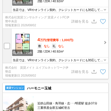
2階
2DK
40.92m²
画像：25枚
当店では、VRやオンライン契約、クレジットカードにも対応してお
りWEBのみでの契約も可能ですのでお気軽にお問い合わせ下さい！
株式会社賃貸コンサルティング 賃貸メイトFC伊
詳細を見る
勢中央店
情報更新日
2026/08/02
4
万円
(管理費等：1,000円)
敷
なし
礼
なし
2階
2DK
40.92m²
画像：25枚
当店では、VRやオンライン契約、クレジットカードにも対応してお
りWEBのみでの契約も可能ですのでお気軽にお問い合わせ下さい！
株式会社 賃貸メイト エイブルネットワーク伊
詳細を見る
勢店
情報更新日
2026/08/02
ハーモニー玉城
賃貸マンション
近鉄山田線・鳥羽線・志･･･/明星駅 徒歩37分
三重県度会郡玉城町世古