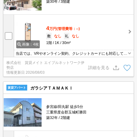
築30年
3階建
4
万円
(管理費等：--)
敷
なし
礼
なし
1階
1K
30m²
画像：4枚
当店では、VRやオンライン契約、クレジットカードにも対応してお
りWEBのみでの契約も可能ですのでお気軽にお問い合わせ下さい！
株式会社 賃貸メイト エイブルネットワーク伊
詳細を見る
勢店
情報更新日
2026/08/03
ガラシアＴＡＭＡＫＩ
賃貸アパート
参宮線/田丸駅 徒歩5分
三重県度会郡玉城町勝田
築32年
2階建