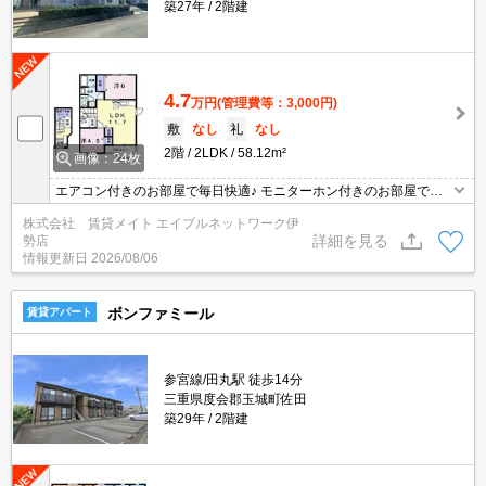
築27年
2階建
4.7
万円
(管理費等：3,000円)
敷
なし
礼
なし
2階
2LDK
58.12m²
画像：24枚
エアコン付きのお部屋で毎日快適♪ モニターホン付きのお部屋で
す。お部屋から訪問者を確認できるのでセキュリティ面はもちろん
株式会社 賃貸メイト エイブルネットワーク伊
知らない人やセールスに対応する必要もありません。
詳細を見る
勢店
情報更新日
2026/08/06
ボンファミール
賃貸アパート
参宮線/田丸駅 徒歩14分
三重県度会郡玉城町佐田
築29年
2階建