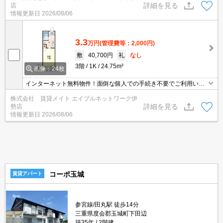
詳細を見る
店
情報更新日
2026/08/06
3.3
万円
(管理費等：2,000円)
敷
40,700円
礼
なし
3階
1K
24.75m²
画像：24枚
インターネット無料物件！面倒な個人での手続き不要でご利用いた
だけます♪私生活はもちろんテレワーク勤務の方にもおすすめですよ
株式会社 賃貸メイト エイブルネットワーク伊
♪ エアコン付きのお部屋で毎日快適♪
詳細を見る
勢店
情報更新日
2026/08/06
コーポ玉城
賃貸アパート
参宮線/田丸駅 徒歩14分
三重県度会郡玉城町下田辺
築35年
2階建