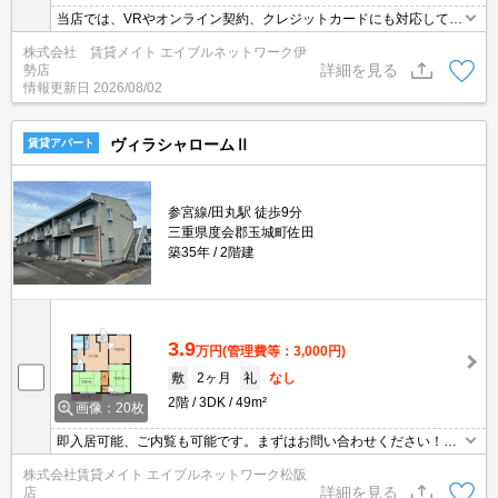
当店では、VRやオンライン契約、クレジットカードにも対応してお
りWEBのみでの契約も可能ですのでお気軽にお問い合わせ下さい！
株式会社 賃貸メイト エイブルネットワーク伊
詳細を見る
勢店
情報更新日
2026/08/02
ヴィラシャロームⅡ
賃貸アパート
参宮線/田丸駅 徒歩9分
三重県度会郡玉城町佐田
築35年
2階建
3.9
万円
(管理費等：3,000円)
敷
2ヶ月
礼
なし
2階
3DK
49m²
画像：20枚
即入居可能、ご内覧も可能です。まずはお問い合わせください！オ
ンライン内見、オンライン申込も可能です。
株式会社賃貸メイト エイブルネットワーク松阪
詳細を見る
店