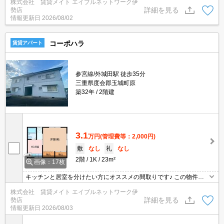
株式会社 賃貸メイト エイブルネットワーク伊
詳細を見る
勢店
情報更新日
2026/08/02
コーポハラ
賃貸アパート
参宮線/外城田駅 徒歩35分
三重県度会郡玉城町原
築32年
2階建
3.1
万円
(管理費等：2,000円)
敷
なし
礼
なし
2階
1K
23m²
画像：17枚
キッチンと居室を分けたい方にオススメの間取りです♪ この物件が
気になる方はまずお気軽にお問い合わせください。お電話、メー
株式会社 賃貸メイト エイブルネットワーク伊
ル、ＬＩＮＥお好きな方法で詳しくご説明いたします！
詳細を見る
勢店
情報更新日
2026/08/03