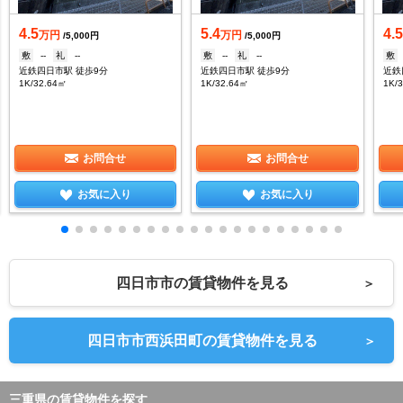
4.5
5.4
4.
万円
万円
/5,000円
/5,000円
敷
--
礼
--
敷
--
礼
--
敷
近鉄四日市駅 徒歩9分
近鉄四日市駅 徒歩9分
近鉄
1K/32.64㎡
1K/32.64㎡
1K/
お問合せ
お問合せ
お気に入り
お気に入り
四日市市の賃貸物件を見る
＞
四日市市西浜田町の賃貸物件を見る
＞
三重県の賃貸物件を探す