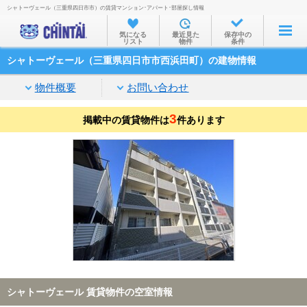
シャトーヴェール（三重県四日市市）の賃貸マンション･アパート･部屋探し情報
お部屋を探す
気になる
最近見た
保存中の
リスト
物件
条件
沿線・駅から
シャトーヴェール（三重県四日市市西浜田町）の建物情報
住所から
物件概要
お問い合わせ
家賃相場から
3
掲載中の賃貸物件は
通勤通学時間から
件あります
物件特集から
不動産会社から
TOP
シャトーヴェール 賃貸物件の空室情報