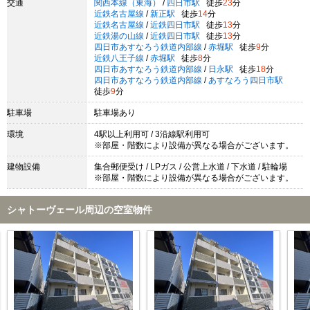
交通
関西本線（東海）
/
四日市駅
徒歩
23
分
近鉄名古屋線
/
新正駅
徒歩
14
分
近鉄名古屋線
/
近鉄四日市駅
徒歩
13
分
近鉄湯の山線
/
近鉄四日市駅
徒歩
13
分
四日市あすなろう鉄道内部線
/
赤堀駅
徒歩
9
分
近鉄八王子線
/
赤堀駅
徒歩
8
分
四日市あすなろう鉄道内部線
/
日永駅
徒歩
18
分
四日市あすなろう鉄道内部線
/
あすなろう四日市駅
徒歩
9
分
駐車場
駐車場あり
環境
4駅以上利用可 / 3沿線駅利用可
※部屋・階数により設備が異なる場合がございます。
建物設備
集合郵便受け / LPガス / 公営上水道 / 下水道 / 駐輪場
※部屋・階数により設備が異なる場合がございます。
シャトーヴェール周辺の空室物件