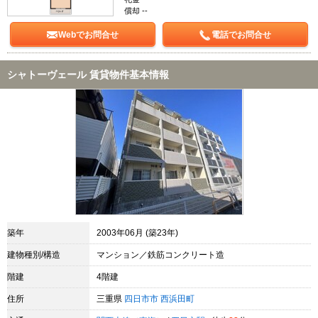
償却 --
Webでお問合せ
電話でお問合せ
シャトーヴェール 賃貸物件基本情報
築年
2003年06月 (築23年)
建物種別/構造
マンション／鉄筋コンクリート造
階建
4階建
住所
三重県
四日市市
西浜田町