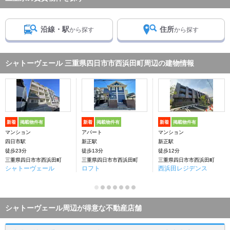
沿線・駅
住所
から探す
から探す
シャトーヴェール 三重県四日市市西浜田町周辺の建物情報
新着
掲載物件有
新着
掲載物件有
新着
掲載物件有
マンション
アパート
マンション
四日市駅
新正駅
新正駅
徒歩23分
徒歩13分
徒歩12分
三重県四日市市西浜田町
三重県四日市市西浜田町
三重県四日市市西浜田町
シャトーヴェール
ロフト
西浜田レジデンス
シャトーヴェール周辺が得意な不動産店舗