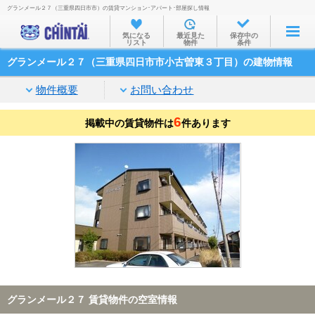
グランメール２７（三重県四日市市）の賃貸マンション･アパート･部屋探し情報
お部屋を探す
気になる
最近見た
保存中の
リスト
物件
条件
沿線・駅から
グランメール２７（三重県四日市市小古曽東３丁目）の建物情報
住所から
物件概要
お問い合わせ
家賃相場から
6
掲載中の賃貸物件は
通勤通学時間から
件あります
物件特集から
不動産会社から
TOP
グランメール２７ 賃貸物件の空室情報