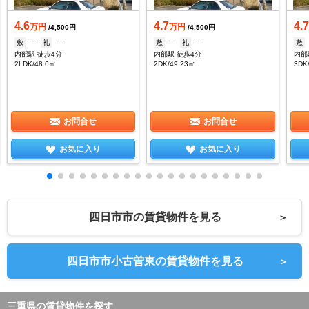
4.6
4.7
4.
万円
万円
/4,500円
/4,500円
敷
--
礼
--
敷
--
礼
--
敷
内部駅 徒歩4分
内部駅 徒歩4分
内部
2LDK/48.6㎡
2DK/49.23㎡
3DK
お問合せ
お問合せ
お気に入り
お気に入り
四日市市の賃貸物件を見る
＞
四日市市小古曽東の賃貸物件を見る
＞
三重県の賃貸物件を探す