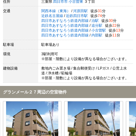
住所
三重県
四日市市
小古曽東
３丁目
交通
関西本線（東海）
/
河原田駅
徒歩
31
分
近鉄名古屋線
/
近鉄四日市駅
徒歩
74
分
四日市あすなろう鉄道内部線
/
泊駅
徒歩
30
分
四日市あすなろう鉄道内部線
/
追分駅
徒歩
22
分
四日市あすなろう鉄道内部線
/
小古曽駅
徒歩
13
分
四日市あすなろう鉄道内部線
/
内部駅
徒歩
11
分
駐車場
駐車場あり
環境
3駅利用可
※部屋・階数により設備が異なる場合がございます。
建物設備
敷地内ごみ置き場 / 集合郵便受け / LPガス / 公営上水
道 / 浄水槽 / 駐輪場
※部屋・階数により設備が異なる場合がございます。
グランメール２７周辺の空室物件