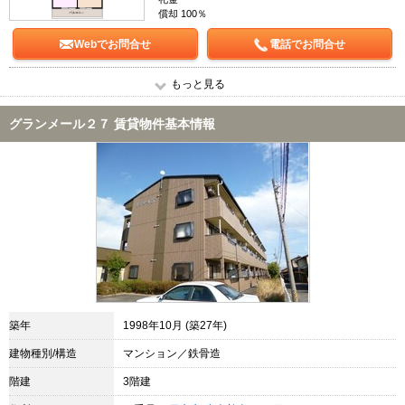
償却 100％
Webでお問合せ
電話でお問合せ
もっと見る
グランメール２７ 賃貸物件基本情報
築年
1998年10月 (築27年)
建物種別/構造
マンション／鉄骨造
階建
3階建