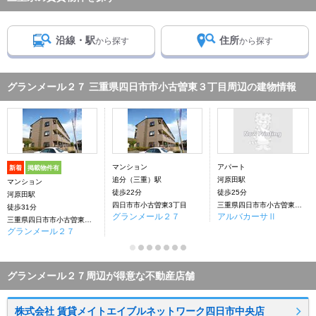
沿線・駅
住所
から探す
から探す
グランメール２７ 三重県四日市市小古曽東３丁目周辺の建物情報
マンション
アパート
新着
掲載物件有
追分（三重）駅
河原田駅
マンション
徒歩22分
徒歩25分
河原田駅
四日市市小古曽東3丁目
三重県四日市市小古曽東３丁目
徒歩31分
グランメール２７
アルバカーサⅡ
三重県四日市市小古曽東３丁目
グランメール２７
グランメール２７周辺が得意な不動産店舗
株式会社 賃貸メイトエイブルネットワーク四日市中央店