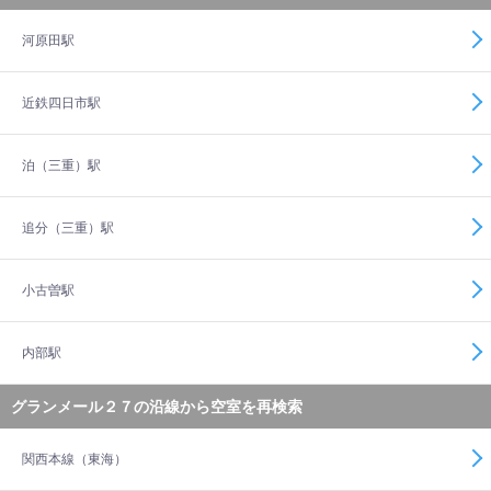
河原田駅
近鉄四日市駅
泊（三重）駅
追分（三重）駅
小古曽駅
内部駅
グランメール２７の沿線から空室を再検索
関西本線（東海）