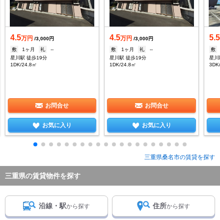
4.5
4.5
5.
万円
万円
/3,000円
/3,000円
敷
1ヶ月
礼
--
敷
1ヶ月
礼
--
敷
星川駅 徒歩19分
星川駅 徒歩19分
星川
1DK/24.8㎡
1DK/24.8㎡
3DK
お問合せ
お問合せ
お気に入り
お気に入り
三重県桑名市の賃貸を探す
三重県の賃貸物件を探す
沿線・駅
住所
から探す
から探す