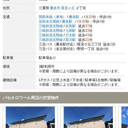
住所
三重県
桑名市
星見ヶ丘
２丁目
交通
関西本線（東海）
/
桑名駅
バス
20
分：停歩
4
分
近鉄名古屋線
/
桑名駅
バス
20
分：停歩
4
分
三岐鉄道北勢線
/
在良駅
徒歩
37
分
三岐鉄道北勢線
/
七和駅
徒歩
33
分
三岐鉄道北勢線
/
穴太駅
徒歩
43
分
三岐鉄道北勢線
/
星川駅
徒歩
21
分
三交バス（桑名駅付近）/星見ケ丘三丁目 徒歩
2
分
三交バス（名古屋付近）/野田一丁目 徒歩
4
分
駐車場
駐車場あり
環境
3駅利用可
※部屋・階数により設備が異なる場合がございます。
建物設備
LPガス / 公営上水道 / 下水道 / 駐車場1台無料 / 駐輪場
※部屋・階数により設備が異なる場合がございます。
パセオロワール周辺の空室物件