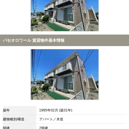
パセオロワール 賃貸物件基本情報
築年
1995年02月 (築31年)
建物種別/構造
アパート／木造
階建
2階建