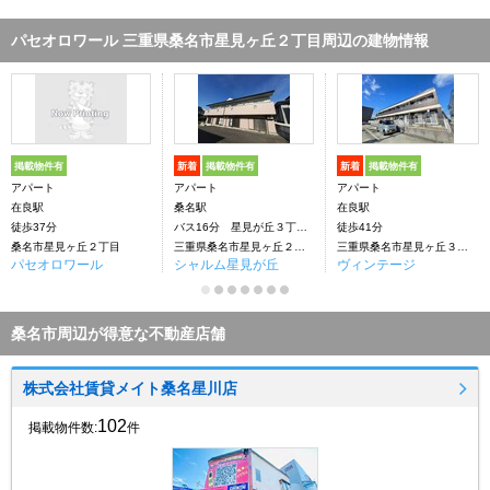
パセオロワール 三重県桑名市星見ヶ丘２丁目周辺の建物情報
掲載物件有
新着
掲載物件有
新着
掲載物件有
アパート
アパート
アパート
在良駅
桑名駅
在良駅
徒歩37分
バス16分 星見が丘３丁目下車：停歩3分
徒歩41分
桑名市星見ヶ丘２丁目
三重県桑名市星見ヶ丘２丁目
三重県桑名市星見ヶ丘３丁目
パセオロワール
シャルム星見が丘
ヴィンテージ
桑名市周辺が得意な不動産店舗
株式会社賃貸メイト桑名星川店
102
掲載物件数:
件