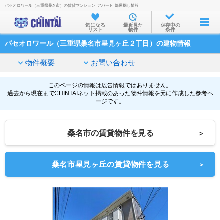
パセオロワール（三重県桑名市）の賃貸マンション･アパート･部屋探し情報
お部屋を探す
気になる
最近見た
保存中の
リスト
物件
条件
沿線・駅から
パセオロワール（三重県桑名市星見ヶ丘２丁目）の建物情報
住所から
物件概要
お問い合わせ
家賃相場から
通勤通学時間から
このページの情報は広告情報ではありません。
過去から現在までCHINTAIネット掲載のあった物件情報を元に作成した参考ペ
ージです。
物件特集から
不動産会社から
桑名市の賃貸物件を見る
＞
TOP
桑名市星見ヶ丘の賃貸物件を見る
＞