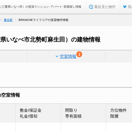
最近見た物件
気
ア（三重県いなべ市）の賃貸マンション･アパート･部屋探し情報
桑名駅
BRANCHEライフコアの賃貸物件情報
三重県いなべ市北勢町麻生田）の建物情報
2
空室情報
の空室情報
敷金/保証金
間取り
方位物件
礼金/償却
専有面積
階層