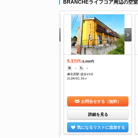
BRANCHEライフコア周辺の空
.7
5.3
万円
万円
/4,000円
/3,000円
2ヶ月
礼
--
敷
--
礼
--
生田駅 徒歩24分
麻生田駅 徒歩15分
/29.75㎡
2LDK/61.34㎡
お問合せする（無料）
お問合せする（無料）
詳細を見る
詳細を見る
気になるリストに追加する
気になるリストに追加する