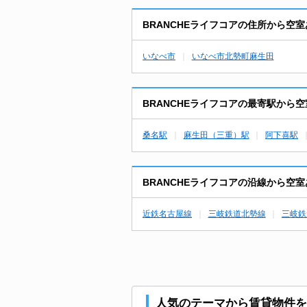
BRANCHEライフコアの住所から空
いなべ市
いなべ市北勢町麻生田
BRANCHEライフコアの最寄駅から
桑名駅
麻生田（三重）駅
阿下喜駅
BRANCHEライフコアの沿線から空
近鉄名古屋線
三岐鉄道北勢線
三岐鉄
人気のテーマから賃貸物件を