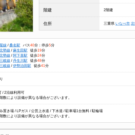
階建
2階建
住所
三重県
いなべ市
北
屋線
/
桑名駅
バス
40
分：停歩
5
分
北勢線
/
麻生田駅
徒歩
19
分
北勢線
/
阿下喜駅
徒歩
24
分
三岐線
/
丹生川駅
徒歩
48
分
三岐線
/
伊勢治田駅
徒歩
41
分
り
 / 2沿線利用可
階数により設備が異なる場合がございます。
置き場 / LPガス / 公営上水道 / 下水道 / 駐車場1台無料 / 駐輪場
階数により設備が異なる場合がございます。