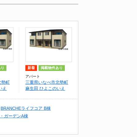
あり
新着
掲載物件あり
アパート
北勢町
三重県いなべ市北勢町
いえ
麻生田 ひよこのいえ
２ Ｃ
BRANCHEライフコア B棟
・ガーデンA棟