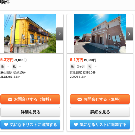
室物件
5.3
6.1
万円
万円
/3,000円
/3,500円
敷
--
礼
--
敷
2ヶ月
礼
--
麻生田駅 徒歩15分
麻生田駅 徒歩15分
2LDK/61.34㎡
2DK/56.2㎡
お問合せする（無料）
お問合せする（無料）
詳細を見る
詳細を見る
気になるリストに追加する
気になるリストに追加する