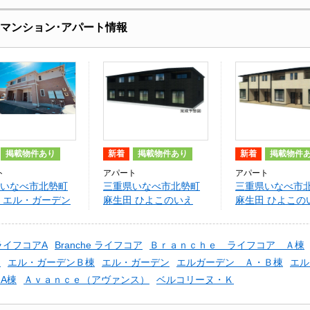
貸マンション･アパート情報
掲載物件あり
新着
掲載物件あり
新着
掲載物件
ト
アパート
アパート
いなべ市北勢町
三重県いなべ市北勢町
三重県いなべ市
 エル・ガーデン
麻生田 ひよこのいえ
麻生田 ひよこの
２ Ａ
２ Ｂ
EライフコアA
Branche ライフコア
Ｂｒａｎｃｈｅ ライフコア Ａ棟
Ｂ
エル・ガーデンＢ棟
エル・ガーデン
エルガーデン Ａ・Ｂ棟
エル
A棟
Ａｖａｎｃｅ（アヴァンス）
ベルコリーヌ・Ｋ