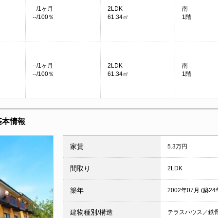
--/1ヶ月
2LDK
南
--/100％
61.34㎡
1階
--/1ヶ月
2LDK
南
--/100％
61.34㎡
1階
基本情報
家賃
5.3万円
間取り
2LDK
築年
2002年07月 (築24
建物種別/構造
テラスハウス／鉄