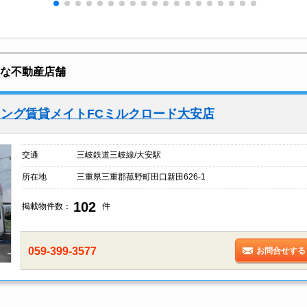
意な不動産店舗
ング賃貸メイトFCミルクロード大安店
交通
三岐鉄道三岐線/大安駅
所在地
三重県三重郡菰野町田口新田626-1
102
掲載物件数：
件
059-399-3577
お問合せする