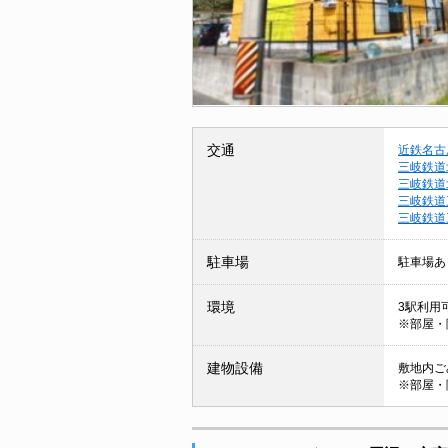
交通
近鉄名古
三岐鉄道
三岐鉄道
三岐鉄道
三岐鉄道
駐車場
駐車場あ
環境
3駅利用可
※部屋・
建物設備
敷地内ごみ
※部屋・