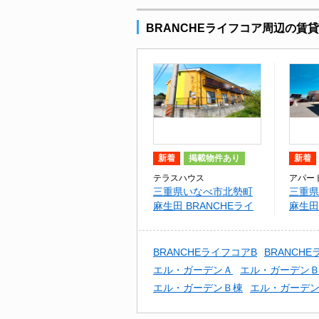
BRANCHEライフコア周辺の賃
新着
掲載物件あり
新着
テラスハウス
アパー
三重県いなべ市北勢町
三重県
麻生田 BRANCHEライ
麻生田
フコア
A棟
BRANCHEライフコアB
BRANCH
エル・ガーデンＡ
エル・ガーデン
エル・ガーデンＢ棟
エル・ガーデン