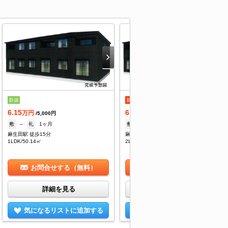
新築
新着
新築
6.15
6.55
万円
万円
/5,000円
/5,000円
敷
--
礼
1ヶ月
敷
--
礼
1ヶ月
麻生田駅 徒歩15分
麻生田駅 徒歩15分
1LDK/50.14㎡
2LDK/58.6㎡
お問合せする（無料）
お問合せする（無料）
詳細を見る
詳細を見る
気になるリストに追加する
気になるリストに追加する