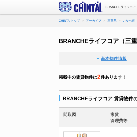
BRANCHEライフコ
CHINTAIトップ
アーカイブ
三重県
いなべ市
BRANCHEライフコア（
基本物件情報
2
掲載中の賃貸物件は
件あります！
BRANCHEライフコア 賃貸物件
間取図
家賃
管理費等