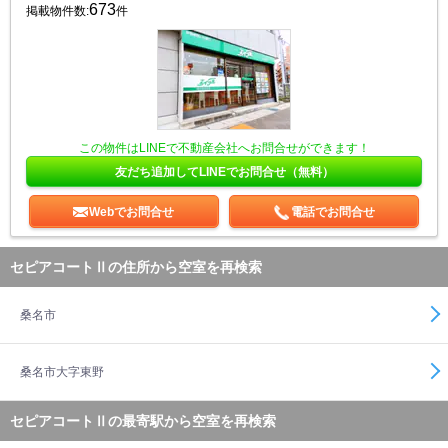
673
掲載物件数:
件
この物件はLINEで不動産会社へお問合せができます！
友だち追加してLINEでお問合せ（無料）
Webでお問合せ
電話でお問合せ
セピアコートⅡの住所から空室を再検索
桑名市
桑名市大字東野
セピアコートⅡの最寄駅から空室を再検索