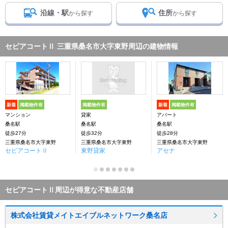
沿線・駅
住所
から探す
から探す
セピアコートⅡ 三重県桑名市大字東野周辺の建物情報
新着
掲載物件有
掲載物件有
新着
掲載物件有
マンション
貸家
アパート
桑名駅
桑名駅
桑名駅
徒歩27分
徒歩32分
徒歩28分
三重県桑名市大字東野
三重県桑名市大字東野
三重県桑名市大字東野
セピアコートⅡ
東野貸家
アセナ
セピアコートⅡ周辺が得意な不動産店舗
株式会社賃貸メイトエイブルネットワーク桑名店