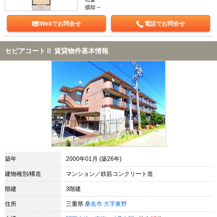
償却 --
Webでお問合せ
電話でお問合せ
セピアコートⅡ 賃貸物件基本情報
築年
2000年01月 (築26年)
建物種別/構造
マンション／鉄筋コンクリート造
階建
3階建
住所
三重県
桑名市
大字東野