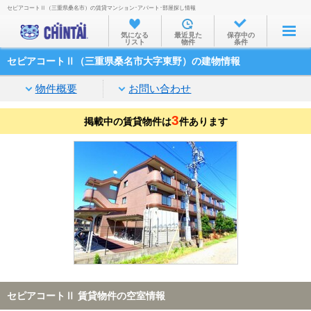
セピアコートⅡ（三重県桑名市）の賃貸マンション･アパート･部屋探し情報
お部屋を探す
気になる
最近見た
保存中の
リスト
物件
条件
沿線・駅から
セピアコートⅡ（三重県桑名市大字東野）の建物情報
住所から
物件概要
お問い合わせ
家賃相場から
3
掲載中の賃貸物件は
通勤通学時間から
件あります
物件特集から
不動産会社から
TOP
セピアコートⅡ 賃貸物件の空室情報