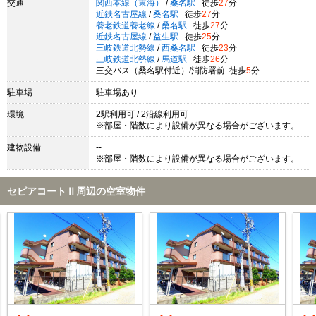
交通
関西本線（東海）
/
桑名駅
徒歩
27
分
近鉄名古屋線
/
桑名駅
徒歩
27
分
養老鉄道養老線
/
桑名駅
徒歩
27
分
近鉄名古屋線
/
益生駅
徒歩
25
分
三岐鉄道北勢線
/
西桑名駅
徒歩
23
分
三岐鉄道北勢線
/
馬道駅
徒歩
26
分
三交バス（桑名駅付近）/消防署前 徒歩
5
分
駐車場
駐車場あり
環境
2駅利用可 / 2沿線利用可
※部屋・階数により設備が異なる場合がございます。
建物設備
--
※部屋・階数により設備が異なる場合がございます。
セピアコートⅡ周辺の空室物件