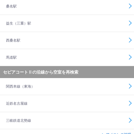
桑名駅
益生（三重）駅
西桑名駅
馬道駅
セピアコートⅡの沿線から空室を再検索
関西本線（東海）
近鉄名古屋線
三岐鉄道北勢線