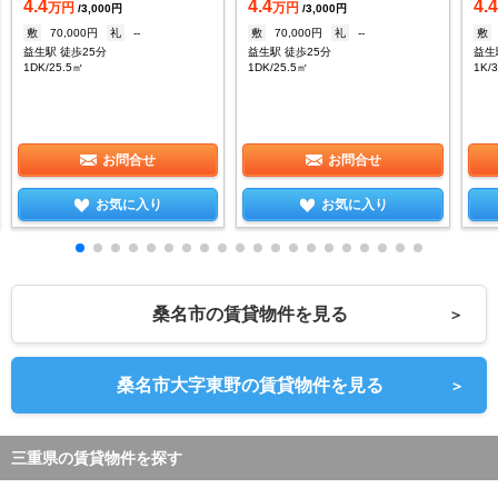
4.4
4.4
4.
万円
万円
/3,000円
/3,000円
敷
70,000円
礼
--
敷
70,000円
礼
--
敷
益生駅 徒歩25分
益生駅 徒歩25分
益生
1DK/25.5㎡
1DK/25.5㎡
1K/
お問合せ
お問合せ
お気に入り
お気に入り
桑名市の賃貸物件を見る
＞
桑名市大字東野の賃貸物件を見る
＞
三重県の賃貸物件を探す