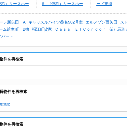
仮称）リースホー
町 （仮称）リースホー
ード東海
町 A棟
ム益生町 B棟
ーレ新矢田 A
キャッスルハイツ桑名502号室
エルメゾン西矢田
ス
ーム益生町 B棟
福江町貸家
Ｃａｓａ ＥｌＣｏｎｄｏｒ
仮）馬道
アパート
物件を再検索
貸物件を再検索
馬道駅
物件を再検索