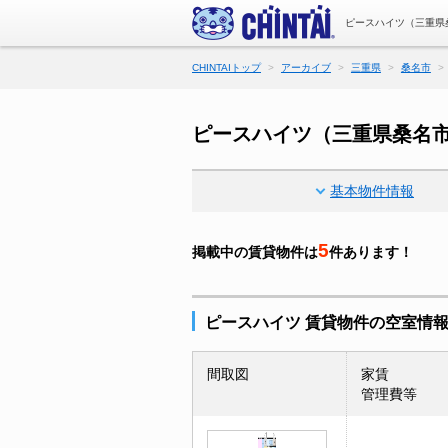
ピースハイツ（三重県
CHINTAIトップ
アーカイブ
三重県
桑名市
ピースハイツ（三重県桑名
基本物件情報
5
掲載中の賃貸物件は
件あります！
ピースハイツ 賃貸物件の空室情
間取図
家賃
管理費等