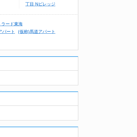
丁目 Nビレッジ
トラード東海
アパート
(仮称)馬道アパート