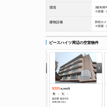
環境
3駅利用可
※部屋・
建物設備
防犯カメラ
※部屋・
ピースハイツ周辺の空室物件
.9
5
万円
万円
/2,000円
/6,000円
5,000円
礼
--
敷
--
礼
--
名駅 徒歩19分
益生駅 徒歩5分
K/34㎡
2DK/48.16㎡