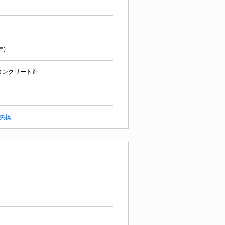
年)
コンクリート造
矢橋