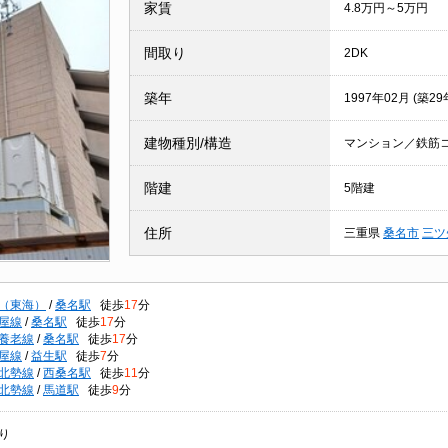
家賃
4.8万円～5万円
間取り
2DK
築年
1997年02月 (築29
建物種別/構造
マンション／鉄筋
階建
5階建
住所
三重県
桑名市
三ツ
（東海）
/
桑名駅
徒歩
17
分
屋線
/
桑名駅
徒歩
17
分
養老線
/
桑名駅
徒歩
17
分
屋線
/
益生駅
徒歩
7
分
北勢線
/
西桑名駅
徒歩
11
分
北勢線
/
馬道駅
徒歩
9
分
り