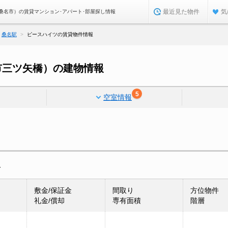
最近見た物件
気
桑名市）の賃貸マンション･アパート･部屋探し情報
桑名駅
ピースハイツの賃貸物件情報
市三ツ矢橋）の建物情報
5
空室情報
報
敷金/保証金
間取り
方位物件
礼金/償却
専有面積
階層