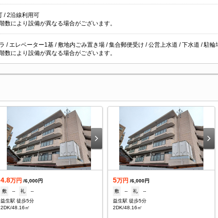
 / 2沿線利用可
階数により設備が異なる場合がございます。
 / エレベーター1基 / 敷地内ごみ置き場 / 集合郵便受け / 公営上水道 / 下水道 / 駐輪
階数により設備が異なる場合がございます。
4.8
5
万円
万円
/6,000円
/6,000円
敷
--
礼
--
敷
--
礼
--
益生駅 徒歩5分
益生駅 徒歩5分
2DK/48.16㎡
2DK/48.16㎡