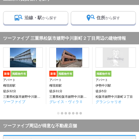
沿線・駅
住所
から探す
から探す
ツーファイブ 三重県松阪市嬉野中川新町２丁目周辺の建物情報
新着
掲載物件有
新着
掲載物件有
掲載物件有
アパート
アパート
アパート
権現前駅
権現前駅
伊勢中川駅
徒歩32分
徒歩31分
徒歩5分
三重県松阪市嬉野中川新町２丁目
三重県松阪市嬉野中川新町２丁目
松阪市嬉野中川新町２丁目
ツーファイブ
グレイス・ヴィラⅡ
グランシャリオ
ツーファイブ周辺が得意な不動産店舗