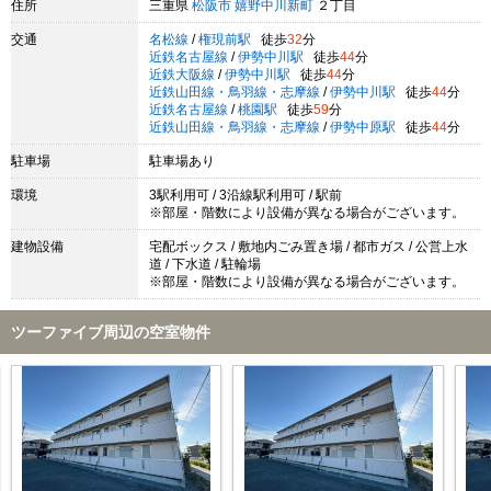
住所
三重県
松阪市
嬉野中川新町
２丁目
交通
名松線
/
権現前駅
徒歩
32
分
近鉄名古屋線
/
伊勢中川駅
徒歩
44
分
近鉄大阪線
/
伊勢中川駅
徒歩
44
分
近鉄山田線・鳥羽線・志摩線
/
伊勢中川駅
徒歩
44
分
近鉄名古屋線
/
桃園駅
徒歩
59
分
近鉄山田線・鳥羽線・志摩線
/
伊勢中原駅
徒歩
44
分
駐車場
駐車場あり
環境
3駅利用可 / 3沿線駅利用可 / 駅前
※部屋・階数により設備が異なる場合がございます。
建物設備
宅配ボックス / 敷地内ごみ置き場 / 都市ガス / 公営上水
道 / 下水道 / 駐輪場
※部屋・階数により設備が異なる場合がございます。
ツーファイブ周辺の空室物件