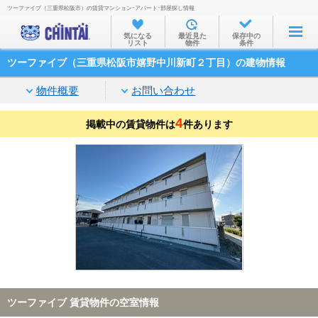
ツーファイブ（三重県松阪市）の賃貸マンション･アパート･部屋探し情報
お部屋を探す
気になる
最近見た
保存中の
リスト
物件
条件
沿線・駅から
ツーファイブ（三重県松阪市嬉野中川新町２丁目）の建物情報
住所から
物件概要
お問い合わせ
家賃相場から
4
掲載中の賃貸物件は
通勤通学時間から
件あります
物件特集から
不動産会社から
TOP
ツーファイブ 賃貸物件の空室情報