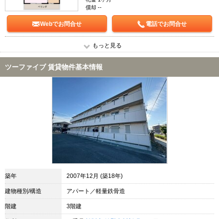
償却 --
Webでお問合せ
電話でお問合せ
もっと見る
ツーファイブ 賃貸物件基本情報
築年
2007年12月 (築18年)
建物種別/構造
アパート／軽量鉄骨造
階建
3階建