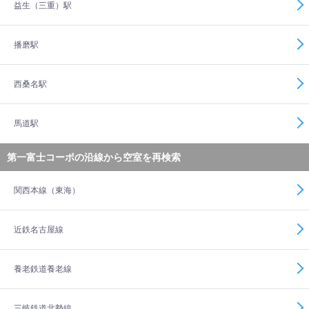
益生（三重）駅
播磨駅
西桑名駅
馬道駅
第一富士コーポの沿線から空室を再検索
関西本線（東海）
近鉄名古屋線
養老鉄道養老線
三岐鉄道北勢線