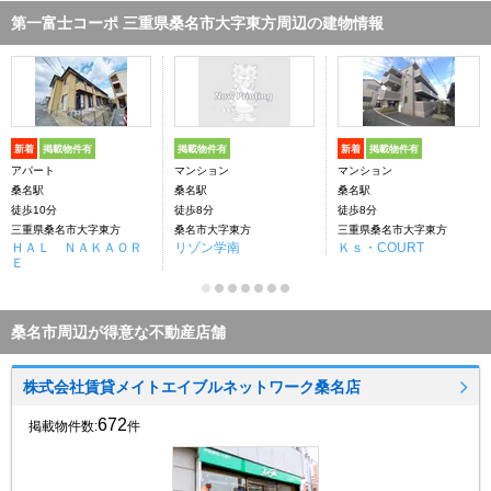
第一富士コーポ 三重県桑名市大字東方周辺の建物情報
新着
掲載物件有
掲載物件有
新着
掲載物件有
アパート
マンション
マンション
桑名駅
桑名駅
桑名駅
徒歩10分
徒歩8分
徒歩8分
三重県桑名市大字東方
桑名市大字東方
三重県桑名市大字東方
ＨＡＬ ＮＡＫＡＯＲ
リゾン学南
Ｋｓ・COURT
Ｅ
桑名市周辺が得意な不動産店舗
株式会社賃貸メイトエイブルネットワーク桑名店
672
掲載物件数:
件