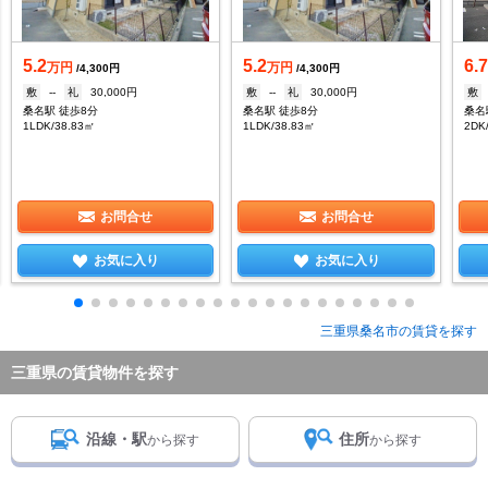
5.2
5.2
6.
万円
万円
/4,300円
/4,300円
敷
--
礼
30,000円
敷
--
礼
30,000円
敷
桑名駅 徒歩8分
桑名駅 徒歩8分
桑名
1LDK/38.83㎡
1LDK/38.83㎡
2DK
お問合せ
お問合せ
お気に入り
お気に入り
三重県桑名市の賃貸を探す
三重県の賃貸物件を探す
沿線・駅
住所
から探す
から探す