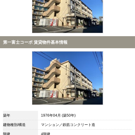
第一富士コーポ 賃貸物件基本情報
築年
1976年04月 (築50年)
建物種別/構造
マンション／鉄筋コンクリート造
階建
4階建