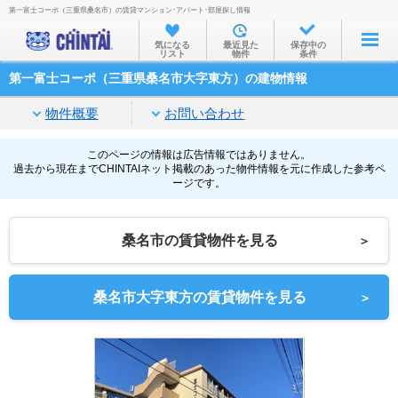
第一富士コーポ（三重県桑名市）の賃貸マンション･アパート･部屋探し情報
お部屋を探す
気になる
最近見た
保存中の
リスト
物件
条件
沿線・駅から
第一富士コーポ（三重県桑名市大字東方）の建物情報
住所から
物件概要
お問い合わせ
家賃相場から
通勤通学時間から
このページの情報は広告情報ではありません。
過去から現在までCHINTAIネット掲載のあった物件情報を元に作成した参考ペ
ージです。
物件特集から
不動産会社から
桑名市の賃貸物件を見る
＞
TOP
桑名市大字東方の賃貸物件を見る
＞