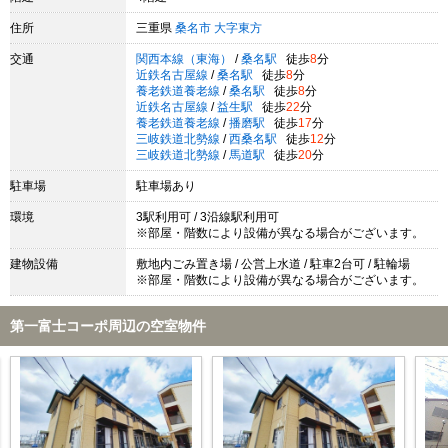
住所
三重県
桑名市
大字東方
交通
関西本線（東海）
/
桑名駅
徒歩
8
分
近鉄名古屋線
/
桑名駅
徒歩
8
分
養老鉄道養老線
/
桑名駅
徒歩
8
分
近鉄名古屋線
/
益生駅
徒歩
22
分
養老鉄道養老線
/
播磨駅
徒歩
17
分
三岐鉄道北勢線
/
西桑名駅
徒歩
12
分
三岐鉄道北勢線
/
馬道駅
徒歩
20
分
駐車場
駐車場あり
環境
3駅利用可 / 3沿線駅利用可
※部屋・階数により設備が異なる場合がございます。
建物設備
敷地内ごみ置き場 / 公営上水道 / 駐車2台可 / 駐輪場
※部屋・階数により設備が異なる場合がございます。
第一富士コーポ周辺の空室物件