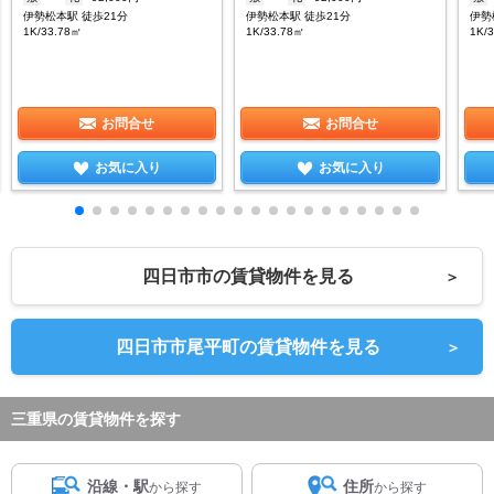
伊勢松本駅 徒歩21分
伊勢松本駅 徒歩21分
伊勢
1K/33.78㎡
1K/33.78㎡
1K/
お問合せ
お問合せ
お気に入り
お気に入り
四日市市の賃貸物件を見る
＞
四日市市尾平町の賃貸物件を見る
＞
三重県の賃貸物件を探す
沿線・駅
住所
から探す
から探す