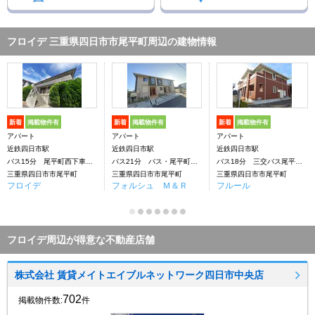
フロイデ 三重県四日市市尾平町周辺の建物情報
新着
掲載物件有
新着
掲載物件有
新着
掲載物件有
アパート
アパート
アパート
近鉄四日市駅
近鉄四日市駅
近鉄四日市駅
バス15分 尾平町西下車：停歩5分
バス21分 バス・尾平町西下車：停歩4分
バス18分 三交バス尾平町西下車：停歩2分
三重県四日市市尾平町
三重県四日市市尾平町
三重県四日市市尾平町
フロイデ
フォルシュ Ｍ＆Ｒ
フルール
フロイデ周辺が得意な不動産店舗
株式会社 賃貸メイトエイブルネットワーク四日市中央店
702
掲載物件数:
件