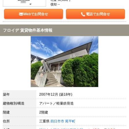
償却 --
Webでお問合せ
電話でお問合せ
フロイデ 賃貸物件基本情報
築年
2007年12月 (築18年)
建物種別/構造
アパート／軽量鉄骨造
階建
2階建
住所
三重県
四日市市
尾平町