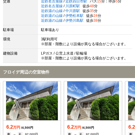
交通
近鉄名古屋線
/
近鉄四日市駅
バス
15
分：停歩
5
分
近鉄名古屋線
/
川原町駅
徒歩
48
分
近鉄湯の山線
/
中川原駅
徒歩
35
分
近鉄湯の山線
/
伊勢松本駅
徒歩
24
分
近鉄湯の山線
/
伊勢川島駅
徒歩
38
分
駐車場
駐車場あり
環境
3駅利用可
※部屋・階数により設備が異なる場合がございます。
建物設備
LPガス / 公営上水道 / 駐輪場
※部屋・階数により設備が異なる場合がございます。
フロイデ周辺の空室物件
6.2
6.2
6.
万円
万円
/4,500円
/4,500円
敷
--
礼
92,000円
敷
--
礼
92,000円
敷