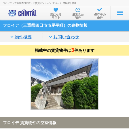
フロイデ（三重県四日市市）の賃貸マンション･アパート･部屋探し情報
お部屋を探す
気になる
最近見た
保存中の
リスト
物件
条件
沿線・駅から
フロイデ（三重県四日市市尾平町）の建物情報
住所から
物件概要
お問い合わせ
家賃相場から
3
掲載中の賃貸物件は
通勤通学時間から
件あります
物件特集から
不動産会社から
TOP
フロイデ 賃貸物件の空室情報