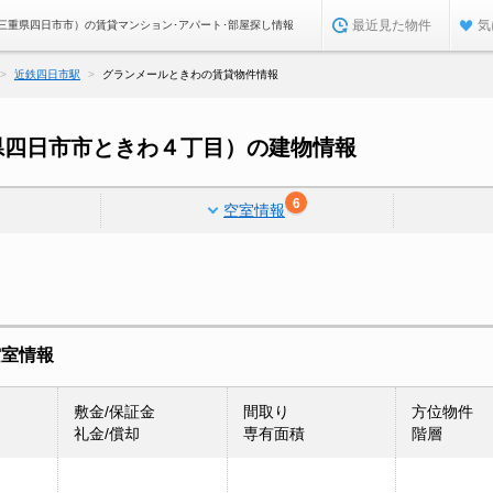
最近見た物件
気
三重県四日市市）の賃貸マンション･アパート･部屋探し情報
近鉄四日市駅
グランメールときわの賃貸物件情報
県四日市市ときわ４丁目）の建物情報
6
空室情報
空室情報
敷金/保証金
間取り
方位物件
礼金/償却
専有面積
階層