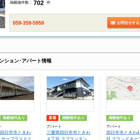
702
掲載物件数：
件
059-359-5959
お問合せする
ンション･アパート情報
掲載物件あり
新着
掲載物件あり
掲載物件あり
ト
アパート
アパート
四日市市ときわ
三重県四日市市ときわ
四日市市ときわ4
 サープラスⅡと
４丁目 ラプランタン
目 グランドネー