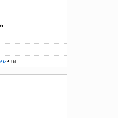
年)
きわ
４丁目