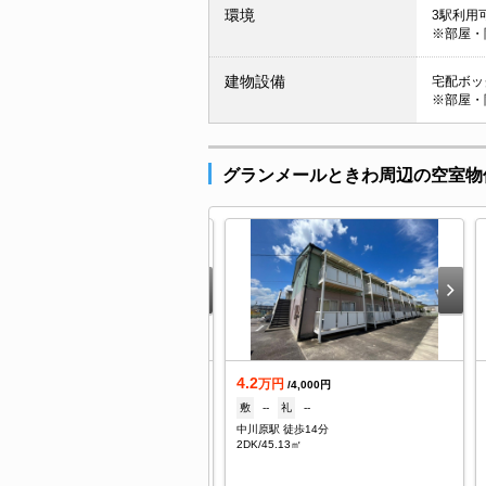
環境
3駅利用可
※部屋・
建物設備
宅配ボック
※部屋・
グランメールときわ周辺の空室物
.3
4.2
万円
万円
/4,300円
/4,000円
--
礼
--
敷
--
礼
--
川原駅 徒歩13分
中川原駅 徒歩14分
DK/50㎡
2DK/45.13㎡