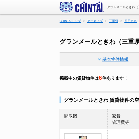
グランメールときわ（
CHINTAIトップ
アーカイブ
三重県
四日市市
グランメールときわ（三重
基本物件情報
6
掲載中の賃貸物件は
件あります！
グランメールときわ 賃貸物件の
間取図
家賃
管理費等