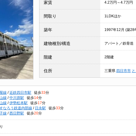
家賃
4.2万円～4.7万円
間取り
1LDKほか
築年
1997年12月 (築28
建物種別/構造
アパート／鉄骨造
階建
2階建
住所
三重県
四日市市
と
屋線
/
近鉄四日市駅
徒歩
33
分
山線
/
中川原駅
徒歩
14
分
山線
/
伊勢松本駅
徒歩
17
分
すなろう鉄道内部線
/
日永駅
徒歩
33
分
子線
/
西日野駅
徒歩
20
分
り