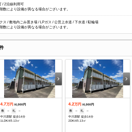
 / 2沿線利用可
階数により設備が異なる場合がございます。
ス / 敷地内ごみ置き場 / LPガス / 公営上水道 / 下水道 / 駐輪場
階数により設備が異なる場合がございます。
件
4.7
4.2
万円
万円
/4,000円
/4,000円
敷
--
礼
--
敷
--
礼
--
中川原駅 徒歩14分
中川原駅 徒歩14分
1LDK/45.13㎡
2DK/45.13㎡