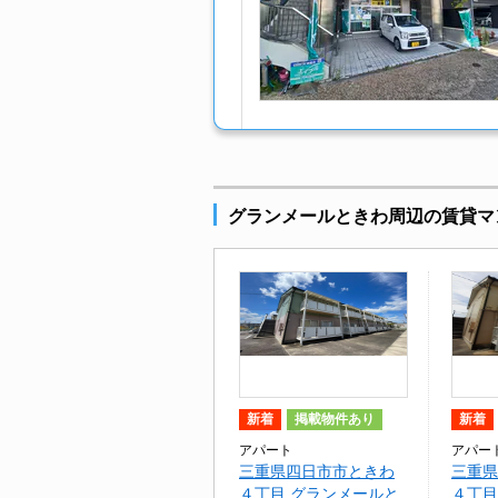
グランメールときわ周辺の賃貸マ
新着
掲載物件あり
新着
アパート
アパー
三重県四日市市ときわ
三重県
４丁目 グランメールと
４丁目