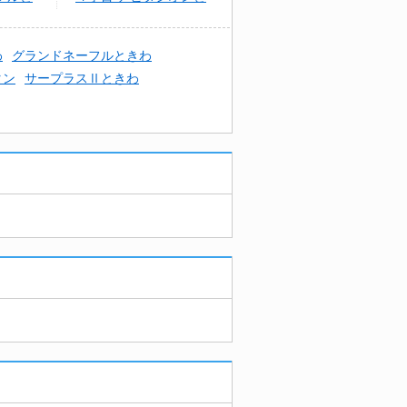
きわ C棟
わ
グランドネーフルときわ
タン
サープラスⅡときわ