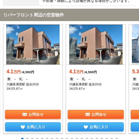
※部屋・階数により設備が異なる場合がございます。
リバーフロント周辺の空室物件
4.1
4.1
5.
万円
万円
/4,500円
/4,500円
敷
--
礼
--
敷
--
礼
--
敷
川越富洲原駅 徒歩20分
川越富洲原駅 徒歩20分
川越
1K/25.67㎡
1K/25.67㎡
1K/
お問合せ
お問合せ
お気に入り
お気に入り