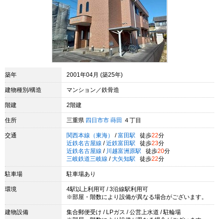
築年
2001年04月 (築25年)
建物種別/構造
マンション／鉄骨造
階建
2階建
住所
三重県
四日市市
蒔田
４丁目
交通
関西本線（東海）
/
富田駅
徒歩
22
分
近鉄名古屋線
/
近鉄富田駅
徒歩
23
分
近鉄名古屋線
/
川越富洲原駅
徒歩
20
分
三岐鉄道三岐線
/
大矢知駅
徒歩
22
分
駐車場
駐車場あり
環境
4駅以上利用可 / 3沿線駅利用可
※部屋・階数により設備が異なる場合がございます。
建物設備
集合郵便受け / LPガス / 公営上水道 / 駐輪場