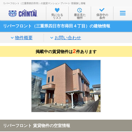
リバーフロント（三重県四日市市）の賃貸マンション･アパート･部屋探し情報
お部屋を探す
気になる
最近見た
保存中の
リスト
物件
条件
沿線・駅から
リバーフロント（三重県四日市市蒔田４丁目）の建物情報
住所から
物件概要
お問い合わせ
家賃相場から
2
掲載中の賃貸物件は
通勤通学時間から
件あります
物件特集から
不動産会社から
TOP
リバーフロント 賃貸物件の空室情報