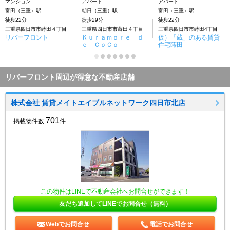
マンション
アパート
アパート
富田（三重）駅
朝日（三重）駅
富田（三重）駅
徒歩22分
徒歩29分
徒歩22分
三重県四日市市蒔田４丁目
三重県四日市市蒔田４丁目
三重県四日市市蒔田4丁目
リバーフロント
Ｋｕｒａｍｏｒｅ ｄ
仮）「蔵」のある賃貸
ｅ ＣｏＣｏ
住宅蒔田
リバーフロント周辺が得意な不動産店舗
株式会社 賃貸メイトエイブルネットワーク四日市北店
701
掲載物件数:
件
この物件はLINEで不動産会社へお問合せができます！
友だち追加してLINEでお問合せ（無料）
Webでお問合せ
電話でお問合せ