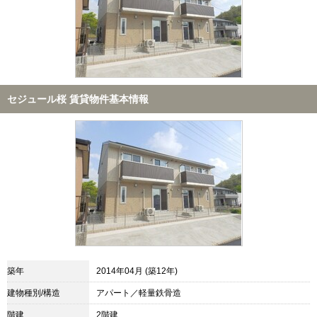
セジュール桜 賃貸物件基本情報
築年
2014年04月 (築12年)
建物種別/構造
アパート／軽量鉄骨造
階建
2階建