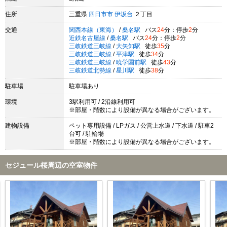
住所
三重県
四日市市
伊坂台
２丁目
交通
関西本線（東海）
/
桑名駅
バス
24
分：停歩
2
分
近鉄名古屋線
/
桑名駅
バス
24
分：停歩
2
分
三岐鉄道三岐線
/
大矢知駅
徒歩
35
分
三岐鉄道三岐線
/
平津駅
徒歩
34
分
三岐鉄道三岐線
/
暁学園前駅
徒歩
43
分
三岐鉄道北勢線
/
星川駅
徒歩
38
分
駐車場
駐車場あり
環境
3駅利用可 / 2沿線利用可
※部屋・階数により設備が異なる場合がございます。
建物設備
ペット専用設備 / LPガス / 公営上水道 / 下水道 / 駐車2
台可 / 駐輪場
※部屋・階数により設備が異なる場合がございます。
セジュール桜周辺の空室物件