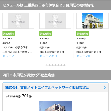
セジュール桜 三重県四日市市伊坂台２丁目周辺の建物情報
掲載物件有
掲載物件有
掲載物件有
アパート
アパート
アパート
桑名駅
平津駅
平津駅
バス25分 伊坂台下車：停歩2分
徒歩34分
徒歩34分
三重県四日市市伊坂台２丁目
四日市市伊坂台２丁目
四日市市伊坂台２丁目
セレーノ
セレーノキヨ
セレーノ
四日市市周辺が得意な不動産店舗
株式会社 賃貸メイトエイブルネットワーク四日市北店
701
掲載物件数:
件