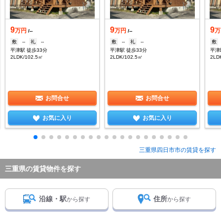
9
9
9
万円
万円
万
/--
/--
敷
--
礼
--
敷
--
礼
--
敷
平津駅 徒歩33分
平津駅 徒歩33分
平津
2LDK/102.5㎡
2LDK/102.5㎡
2LD
お問合せ
お問合せ
お気に入り
お気に入り
三重県四日市市の賃貸を探す
三重県の賃貸物件を探す
沿線・駅
住所
から探す
から探す