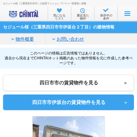
セジュール桜（三重県四日市市）の賃貸マンション･アパート･部屋探し情報
お部屋を探す
気になる
最近見た
保存中の
リスト
物件
条件
沿線・駅から
セジュール桜（三重県四日市市伊坂台２丁目）の建物情報
住所から
物件概要
お問い合わせ
家賃相場から
通勤通学時間から
このページの情報は広告情報ではありません。
過去から現在までCHINTAIネット掲載のあった物件情報を元に作成した参考ペ
ージです。
物件特集から
不動産会社から
四日市市の賃貸物件を見る
＞
TOP
四日市市伊坂台の賃貸物件を見る
＞