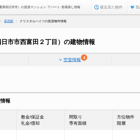
最近見た物件
気
重県四日市市）の賃貸マンション･アパート･部屋探し情報
富田駅
クリスタルハイツの賃貸物件情報
四日市市西富田２丁目）の建物情報
4
空室情報
室情報
敷金/保証金
間取り
方位物件
礼金/償却
専有面積
階層