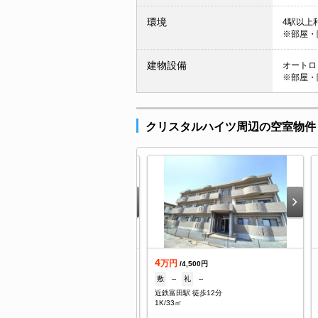
環境
4駅以上利
※部屋・
建物設備
オートロッ
※部屋・
クリスタルハイツ周辺の空室物件
.5
4
万円
万円
/3,000円
/4,500円
--
礼
--
敷
--
礼
--
越富洲原駅 徒歩10分
近鉄富田駅 徒歩12分
K/52.17㎡
1K/33㎡