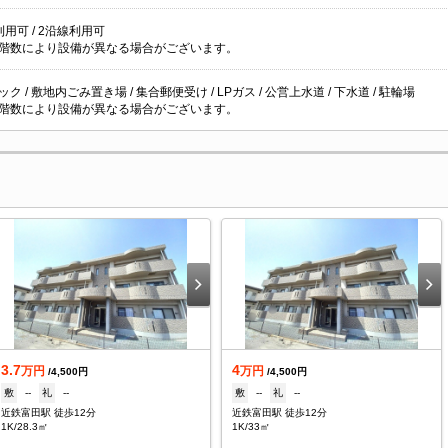
用可 / 2沿線利用可
階数により設備が異なる場合がございます。
ク / 敷地内ごみ置き場 / 集合郵便受け / LPガス / 公営上水道 / 下水道 / 駐輪場
階数により設備が異なる場合がございます。
3.7
4
万円
万円
/4,500円
/4,500円
敷
--
礼
--
敷
--
礼
--
近鉄富田駅 徒歩12分
近鉄富田駅 徒歩12分
1K/28.3㎡
1K/33㎡