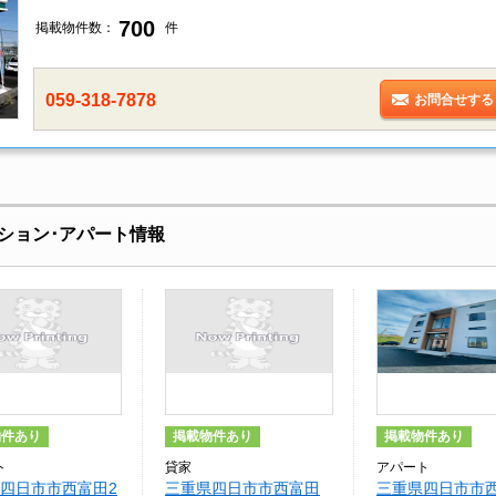
700
掲載物件数：
件
059-318-7878
お問合せする
ション･アパート情報
物件あり
掲載物件あり
掲載物件あり
ト
貸家
アパート
四日市市西富田2
三重県四日市市西富田
三重県四日市市