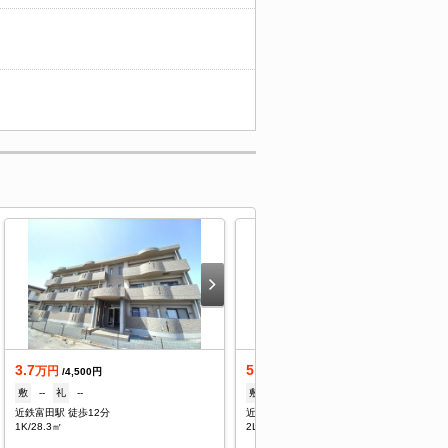
3.7
5.75
万円
万円
/4,500円
/3,200円
敷
--
礼
--
敷
--
礼
1ヶ月
近鉄富田駅 徒歩12分
近鉄富田駅 徒歩13分
1K/28.3㎡
2LDK/57.57㎡