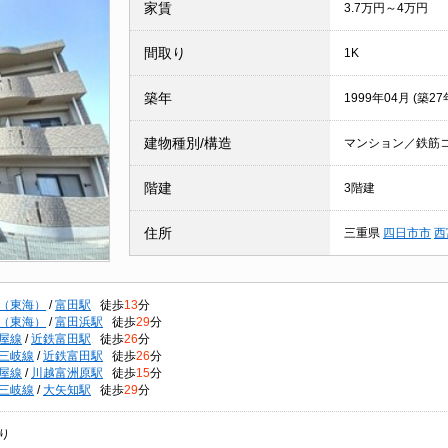
家賃
3.7万円～4万円
間取り
1K
築年
1999年04月 (築27
建物種別/構造
マンション／鉄筋
階建
3階建
住所
三重県
四日市市
西
（東海）
/
富田駅
徒歩
13
分
（東海）
/
富田浜駅
徒歩
29
分
屋線
/
近鉄富田駅
徒歩
26
分
三岐線
/
近鉄富田駅
徒歩
26
分
屋線
/
川越富洲原駅
徒歩
15
分
三岐線
/
大矢知駅
徒歩
29
分
り