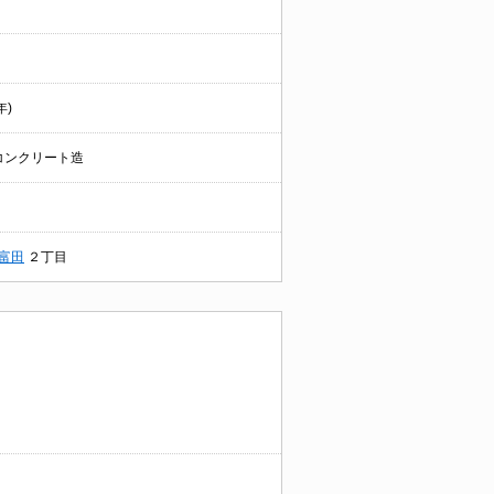
年)
コンクリート造
富田
２丁目