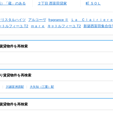
仮）「蔵」のある
２丁目 西富田貸家
町 ＳＯＬ
富田
クリスタルハイツ
アルコーヴ
fragrance Ⅱ
Ｌａ Ｃｌａｉｒｉｅｒ
ャトルフィーユ T2
ｍａｒｅ
キャトルフィーユ T2
新築西富田集合住
賃貸物件を再検索
り賃貸物件を再検索
川越富洲原駅
大矢知（三重）駅
賃貸物件を再検索