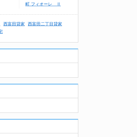
町 フィオーレ Ⅱ
ｅ
西富田貸家
西富田二丁目貸家
宅