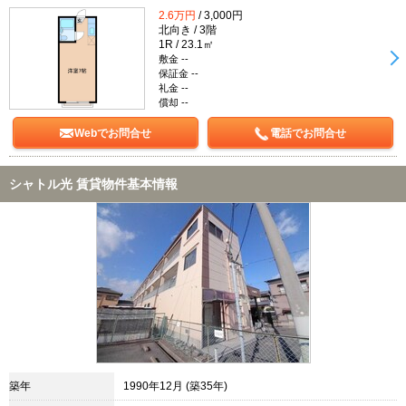
2.6万円
/ 3,000円
北向き / 3階
1R / 23.1㎡
敷金 --
保証金 --
礼金 --
償却 --
Webでお問合せ
電話でお問合せ
シャトル光 賃貸物件基本情報
築年
1990年12月 (築35年)