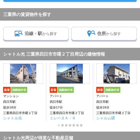
三重県の賃貸物件を探す
沿線・駅
住所
から探す
から探す
シャトル光 三重県四日市市曙２丁目周辺の建物情報
新着
掲載物件有
新着
掲載物件有
新着
掲載物件有
マンション
アパート
アパート
四日市駅
四日市駅
四日市駅
徒歩18分
徒歩17分
徒歩18分
三重県四日市市曙２丁目
三重県四日市市曙２丁目
三重県四日市市曙２丁目
シャトル光
ミレーヌＡ・Ｋ
シャルム曙
シャトル光周辺が得意な不動産店舗