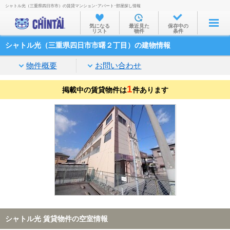
シャトル光（三重県四日市市）の賃貸マンション･アパート･部屋探し情報
お部屋を探す
気になる
最近見た
保存中の
リスト
物件
条件
沿線・駅から
シャトル光（三重県四日市市曙２丁目）の建物情報
住所から
物件概要
お問い合わせ
家賃相場から
1
掲載中の賃貸物件は
通勤通学時間から
件あります
物件特集から
不動産会社から
TOP
シャトル光 賃貸物件の空室情報