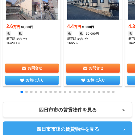
2.6
4.4
4.
万円
万円
/3,000円
/1,000円
敷
--
礼
--
敷
--
礼
50,000円
敷
新正駅 徒歩7分
新正駅 徒歩7分
新正
1R/23.1㎡
1K/27㎡
1K/
お問合せ
お問合せ
お気に入り
お気に入り
四日市市の賃貸物件を見る
＞
四日市市曙の賃貸物件を見る
＞