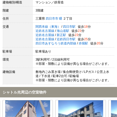
建物種別/構造
マンション／鉄骨造
階建
3階建
住所
三重県
四日市市
曙
２丁目
交通
関西本線（東海）
/
四日市駅
徒歩
18
分
近鉄名古屋線
/
海山道駅
徒歩
23
分
近鉄名古屋線
/
新正駅
徒歩
23
分
近鉄名古屋線
/
近鉄四日市駅
徒歩
25
分
四日市あすなろう鉄道内部線
/
赤堀駅
徒歩
20
分
駐車場
駐車場あり
環境
3駅利用可 / 2沿線利用可
※部屋・階数により設備が異なる場合がございます。
建物設備
敷地内ごみ置き場 / 集合郵便受け / LPガス / 公営上水
道 / 下水道 / 駐車2台可 / 駐輪場
※部屋・階数により設備が異なる場合がございます。
シャトル光周辺の空室物件