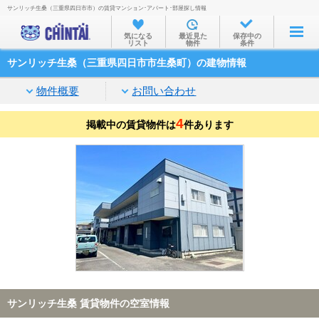
サンリッチ生桑（三重県四日市市）の賃貸マンション･アパート･部屋探し情報
お部屋を探す
気になる
最近見た
保存中の
リスト
物件
条件
沿線・駅から
サンリッチ生桑（三重県四日市市生桑町）の建物情報
住所から
物件概要
お問い合わせ
家賃相場から
4
掲載中の賃貸物件は
通勤通学時間から
件あります
物件特集から
不動産会社から
TOP
サンリッチ生桑 賃貸物件の空室情報