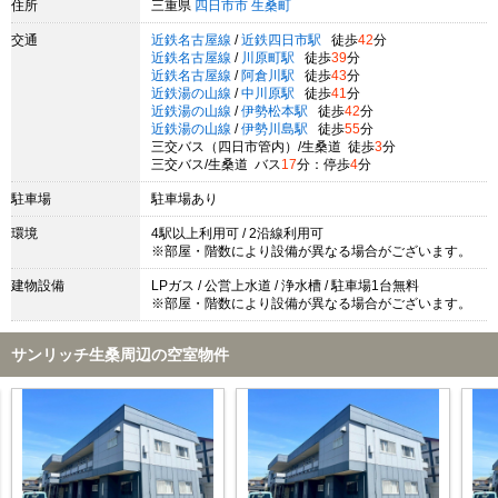
住所
三重県
四日市市
生桑町
交通
近鉄名古屋線
/
近鉄四日市駅
徒歩
42
分
近鉄名古屋線
/
川原町駅
徒歩
39
分
近鉄名古屋線
/
阿倉川駅
徒歩
43
分
近鉄湯の山線
/
中川原駅
徒歩
41
分
近鉄湯の山線
/
伊勢松本駅
徒歩
42
分
近鉄湯の山線
/
伊勢川島駅
徒歩
55
分
三交バス（四日市管内）/生桑道 徒歩
3
分
三交バス/生桑道 バス
17
分：停歩
4
分
駐車場
駐車場あり
環境
4駅以上利用可 / 2沿線利用可
※部屋・階数により設備が異なる場合がございます。
建物設備
LPガス / 公営上水道 / 浄水槽 / 駐車場1台無料
※部屋・階数により設備が異なる場合がございます。
サンリッチ生桑周辺の空室物件