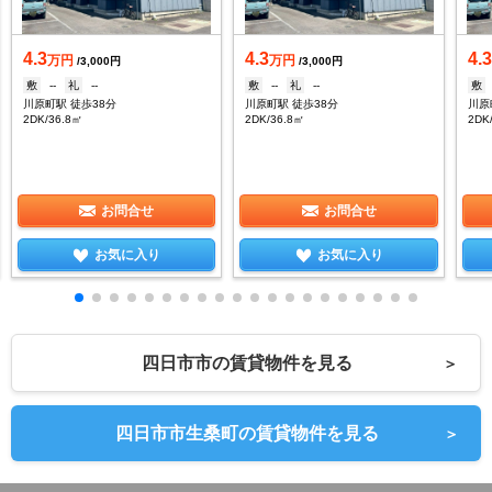
4.3
4.3
4.
万円
万円
/3,000円
/3,000円
敷
--
礼
--
敷
--
礼
--
敷
川原町駅 徒歩38分
川原町駅 徒歩38分
川原
2DK/36.8㎡
2DK/36.8㎡
2DK
お問合せ
お問合せ
お気に入り
お気に入り
四日市市の賃貸物件を見る
＞
四日市市生桑町の賃貸物件を見る
＞