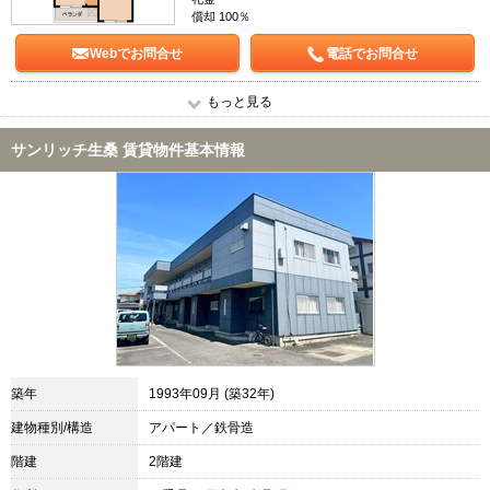
償却 100％
Webでお問合せ
電話でお問合せ
もっと見る
サンリッチ生桑 賃貸物件基本情報
築年
1993年09月 (築32年)
建物種別/構造
アパート／鉄骨造
階建
2階建