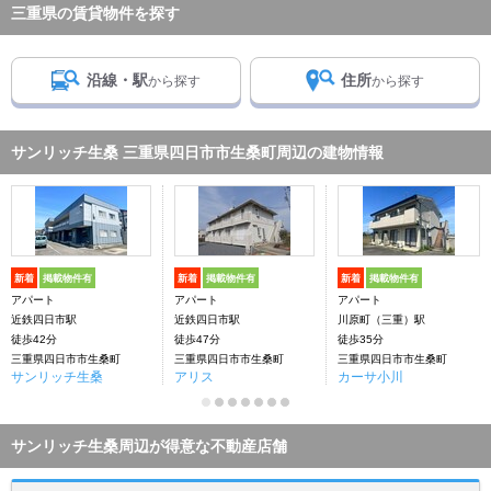
三重県の賃貸物件を探す
沿線・駅
住所
から探す
から探す
サンリッチ生桑 三重県四日市市生桑町周辺の建物情報
新着
掲載物件有
新着
掲載物件有
新着
掲載物件有
アパート
アパート
アパート
近鉄四日市駅
近鉄四日市駅
川原町（三重）駅
徒歩42分
徒歩47分
徒歩35分
三重県四日市市生桑町
三重県四日市市生桑町
三重県四日市市生桑町
サンリッチ生桑
アリス
カーサ小川
サンリッチ生桑周辺が得意な不動産店舗