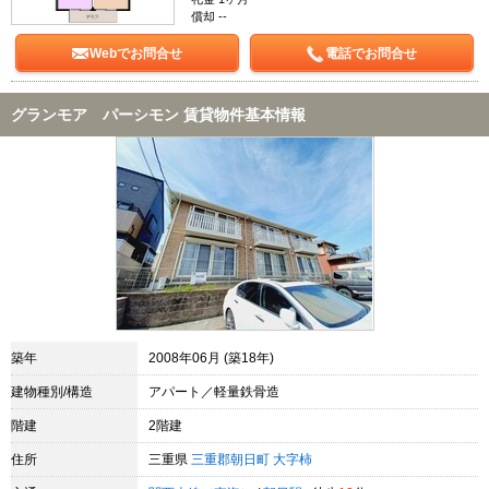
償却 --
Webでお問合せ
電話でお問合せ
グランモア パーシモン 賃貸物件基本情報
築年
2008年06月 (築18年)
建物種別/構造
アパート／軽量鉄骨造
階建
2階建
住所
三重県
三重郡朝日町
大字柿