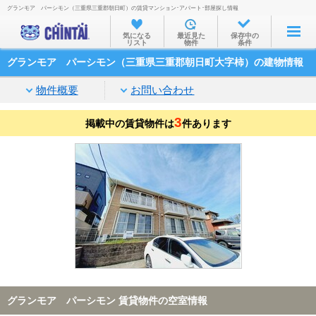
グランモア パーシモン（三重県三重郡朝日町）の賃貸マンション･アパート･部屋探し情報
お部屋を探す
気になる
最近見た
保存中の
リスト
物件
条件
沿線・駅から
グランモア パーシモン（三重県三重郡朝日町大字柿）の建物情報
住所から
物件概要
お問い合わせ
家賃相場から
3
掲載中の賃貸物件は
通勤通学時間から
件あります
物件特集から
不動産会社から
TOP
グランモア パーシモン 賃貸物件の空室情報