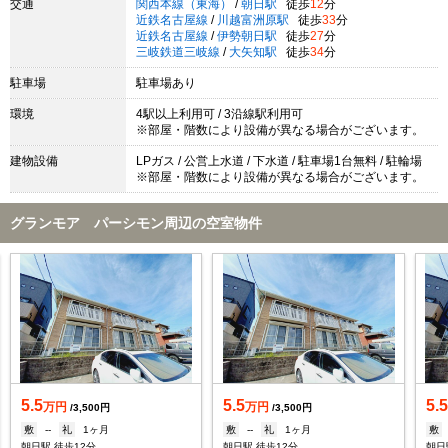
交通
関西本線（東海）
/
朝日駅
徒歩
12
分
近鉄名古屋線
/
川越富洲原駅
徒歩
33
分
近鉄名古屋線
/
伊勢朝日駅
徒歩
27
分
三岐鉄道三岐線
/
大矢知駅
徒歩
34
分
駐車場
駐車場あり
環境
4駅以上利用可 / 3沿線駅利用可
※部屋・階数により設備が異なる場合がございます。
建物設備
LPガス / 公営上水道 / 下水道 / 駐車場1台無料 / 駐輪場
※部屋・階数により設備が異なる場合がございます。
グランモア パーシモン周辺の空室物件
5.5
5.5
5.
万円
万円
/3,500円
/3,500円
敷
--
礼
1ヶ月
敷
--
礼
1ヶ月
敷
朝日駅 徒歩12分
朝日駅 徒歩12分
朝日