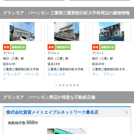
グランモア パーシモン 三重県三重郡朝日町大字柿周辺の建物情報
新着
掲載物件有
新着
掲載物件有
新着
掲載物件有
アパート
アパート
アパート
朝日（三重）駅
朝日（三重）駅
朝日（三重）駅
徒歩12分
徒歩13分
徒歩20分
三重県三重郡朝日町大字柿
三重県三重郡朝日町大字柿
三重県三重郡朝日町大字埋縄
グランモア パーシモ
サンヒルＢ
モン ブラン
ン
グランモア パーシモン周辺が得意な不動産店舗
株式会社賃貸メイトエイブルネットワーク桑名店
668
掲載物件数:
件