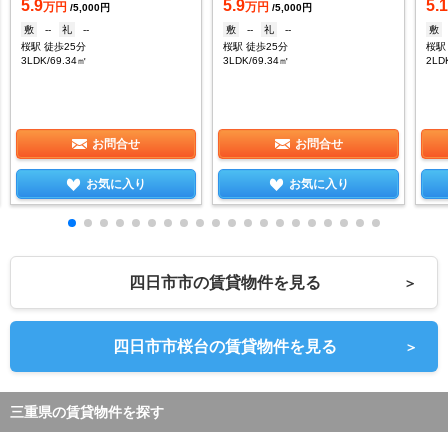
5.9
5.9
5.
万円
万円
/5,000円
/5,000円
敷
--
礼
--
敷
--
礼
--
敷
桜駅 徒歩25分
桜駅 徒歩25分
桜駅
3LDK/69.34㎡
3LDK/69.34㎡
2LD
お問合せ
お問合せ
お気に入り
お気に入り
四日市市の賃貸物件を見る
＞
四日市市桜台の賃貸物件を見る
＞
三重県の賃貸物件を探す