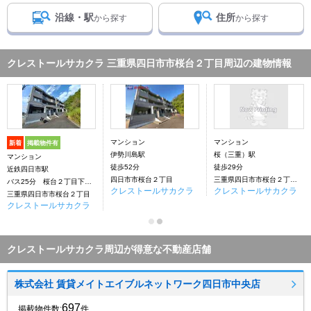
沿線・駅
住所
から探す
から探す
クレストールサカクラ 三重県四日市市桜台２丁目周辺の建物情報
マンション
マンション
新着
掲載物件有
伊勢川島駅
桜（三重）駅
マンション
徒歩52分
徒歩29分
近鉄四日市駅
四日市市桜台２丁目
三重県四日市市桜台２丁目45-1
バス25分 桜台２丁目下車：停歩1分
クレストールサカクラ
クレストールサカクラ
三重県四日市市桜台２丁目
クレストールサカクラ
クレストールサカクラ周辺が得意な不動産店舗
株式会社 賃貸メイトエイブルネットワーク四日市中央店
697
掲載物件数:
件