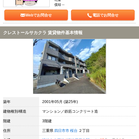
償却 --
Webでお問合せ
電話でお問合せ
クレストールサカクラ 賃貸物件基本情報
築年
2001年05月 (築25年)
建物種別/構造
マンション／鉄筋コンクリート造
階建
3階建
住所
三重県
四日市市
桜台
２丁目