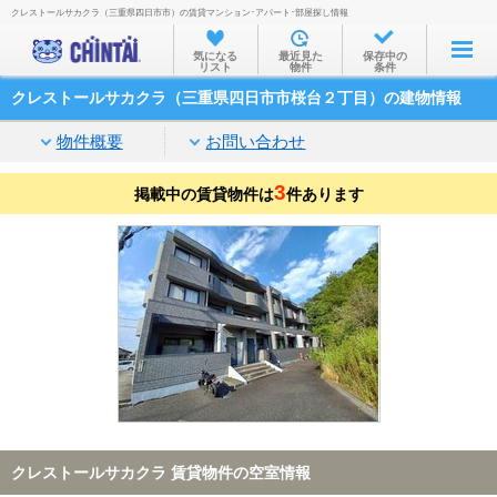
クレストールサカクラ（三重県四日市市）の賃貸マンション･アパート･部屋探し情報
お部屋を探す
気になる
最近見た
保存中の
リスト
物件
条件
沿線・駅から
クレストールサカクラ（三重県四日市市桜台２丁目）の建物情報
住所から
物件概要
お問い合わせ
家賃相場から
3
掲載中の賃貸物件は
通勤通学時間から
件あります
物件特集から
不動産会社から
TOP
クレストールサカクラ 賃貸物件の空室情報