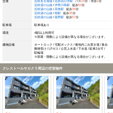
交通
近鉄名古屋線
/
近鉄四日市駅
バス
25
分：停歩
1
分
近鉄湯の山線
/
伊勢川島駅
徒歩
53
分
近鉄湯の山線
/
高角駅
徒歩
35
分
近鉄湯の山線
/
桜駅
徒歩
35
分
近鉄湯の山線
/
菰野駅
徒歩
57
分
駐車場
駐車場あり
環境
4駅以上利用可
※部屋・階数により設備が異なる場合がございます。
建物設備
オートロック / 宅配ボックス / 敷地内ごみ置き場 / 集合
郵便受け / LPガス / 公営上水道 / 下水道 / 駐車2台可 /
駐輪場
※部屋・階数により設備が異なる場合がございます。
クレストールサカクラ周辺の空室物件