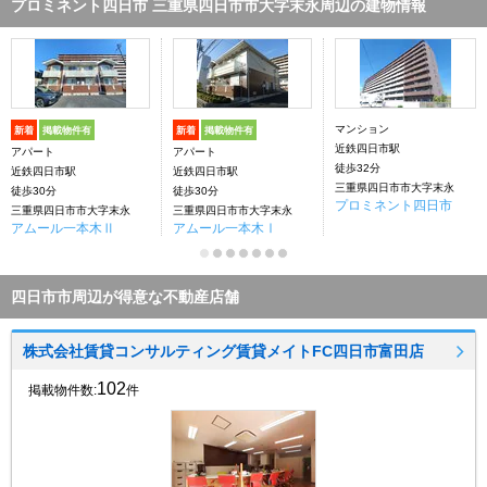
プロミネント四日市 三重県四日市市大字末永周辺の建物情報
マンション
新着
掲載物件有
新着
掲載物件有
近鉄四日市駅
アパート
アパート
徒歩32分
近鉄四日市駅
近鉄四日市駅
三重県四日市市大字末永
徒歩30分
徒歩30分
プロミネント四日市
三重県四日市市大字末永
三重県四日市市大字末永
アムール一本木Ⅱ
アムール一本木Ⅰ
四日市市周辺が得意な不動産店舗
株式会社賃貸コンサルティング賃貸メイトFC四日市富田店
102
掲載物件数:
件