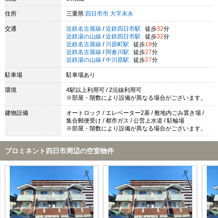
住所
三重県
四日市市
大字末永
交通
近鉄名古屋線
/
近鉄四日市駅
徒歩
32
分
近鉄湯の山線
/
近鉄四日市駅
徒歩
32
分
近鉄名古屋線
/
川原町駅
徒歩
19
分
近鉄名古屋線
/
阿倉川駅
徒歩
27
分
近鉄湯の山線
/
中川原駅
徒歩
27
分
駐車場
駐車場あり
環境
4駅以上利用可 / 2沿線利用可
※部屋・階数により設備が異なる場合がございます。
建物設備
オートロック / エレベーター2基 / 敷地内ごみ置き場 /
集合郵便受け / 都市ガス / 公営上水道 / 駐輪場
※部屋・階数により設備が異なる場合がございます。
プロミネント四日市周辺の空室物件