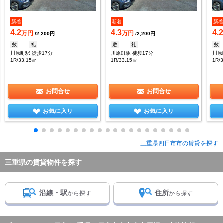
新着
新着
新
4.2
4.3
4.
万円
万円
/2,200円
/2,200円
敷
--
礼
--
敷
--
礼
--
敷
川原町駅 徒歩17分
川原町駅 徒歩17分
川原
1R/33.15㎡
1R/33.15㎡
1R/
お問合せ
お問合せ
お気に入り
お気に入り
三重県四日市市の賃貸を探す
三重県の賃貸物件を探す
沿線・駅
住所
から探す
から探す