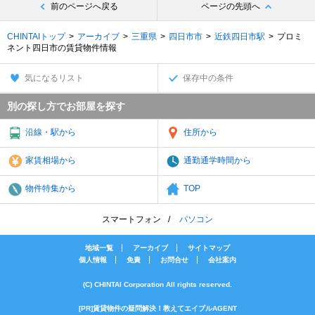
前のページへ戻る
ページの先頭へ
CHINTAIトップ
アーカイブ
三重県
四日市市
近鉄四日市駅
プロミ
ネント四日市の賃貸物件情報
気になるリスト
保存中の条件
別の探し方でお部屋を探す
沿線・駅から
住所から
家賃相場から
通勤通学時間から
物件特集から
TOP
スマートフォン
パソコン
地域一覧
アーカイブ
サイトマップ
個人情報
免責
お問合せ
会社案内
(C) CHINTAI Corporation All rights reserved.
[PR]賃貸物件の疑問解決！教えてエイブルAGENT