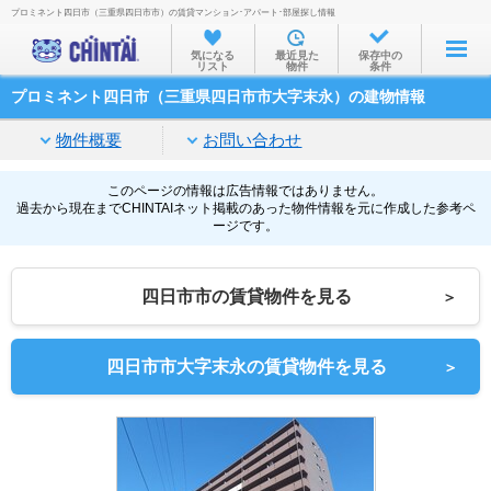
プロミネント四日市（三重県四日市市）の賃貸マンション･アパート･部屋探し情報
お部屋を探す
気になる
最近見た
保存中の
リスト
物件
条件
沿線・駅から
プロミネント四日市（三重県四日市市大字末永）の建物情報
住所から
物件概要
お問い合わせ
家賃相場から
通勤通学時間から
このページの情報は広告情報ではありません。
過去から現在までCHINTAIネット掲載のあった物件情報を元に作成した参考ペ
ージです。
物件特集から
不動産会社から
四日市市の賃貸物件を見る
＞
TOP
四日市市大字末永の賃貸物件を見る
＞