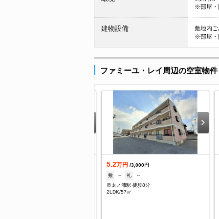
※部屋・
建物設備
敷地内ごみ
※部屋・
ファミーユ・レイ周辺の空室物件
.25
5.2
万円
万円
/4,100円
/3,000円
--
礼
1ヶ月
敷
--
礼
--
太ノ浦駅 徒歩4分
長太ノ浦駅 徒歩8分
DK/42.39㎡
2LDK/57㎡