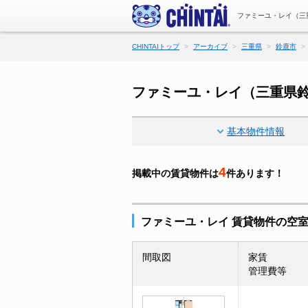
ファミーユ・レイ（三
CHINTAIトップ
アーカイブ
三重県
鈴鹿市
ファミーユ・レイ（三重県
基本物件情報
4
掲載中の賃貸物件は
件あります！
ファミーユ・レイ 賃貸物件の空
間取図
家賃
管理費等