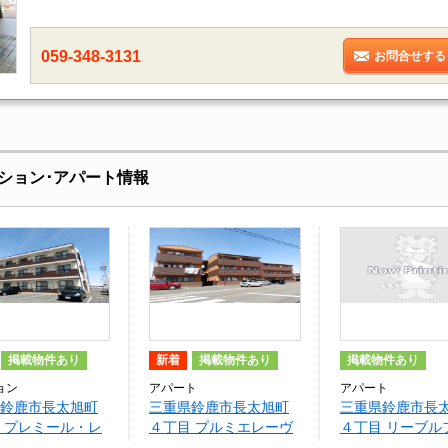
059-348-3131
お問合せする
ション･アパート情報
掲載物件あり
新着
掲載物件あり
掲載物件あり
ョン
アパート
アパート
鈴鹿市長太旭町
三重県鈴鹿市長太旭町
三重県鈴鹿市長
 プレミール・レ
４丁目 プルミエレーヴ
４丁目 リーブル
ン長太旭町