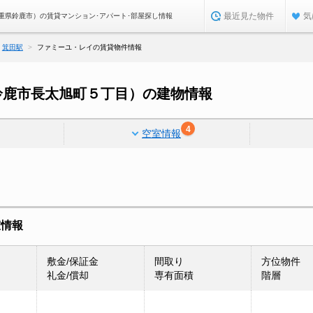
最近見た物件
気
重県鈴鹿市）の賃貸マンション･アパート･部屋探し情報
箕田駅
ファミーユ・レイの賃貸物件情報
鈴鹿市長太旭町５丁目）の建物情報
4
空室情報
室情報
敷金/保証金
間取り
方位物件
礼金/償却
専有面積
階層