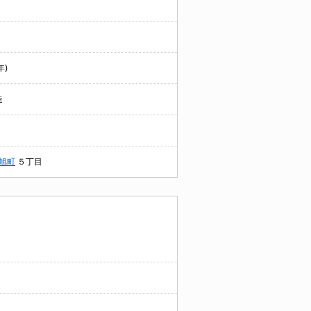
年)
造
旭町
５丁目