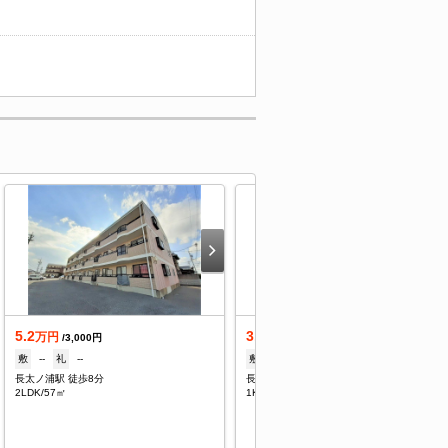
5.2
3.2
万円
万円
/3,000円
/3,000円
敷
--
礼
--
敷
--
礼
--
長太ノ浦駅 徒歩8分
長太ノ浦駅 徒歩8分
2LDK/57㎡
1K/30㎡