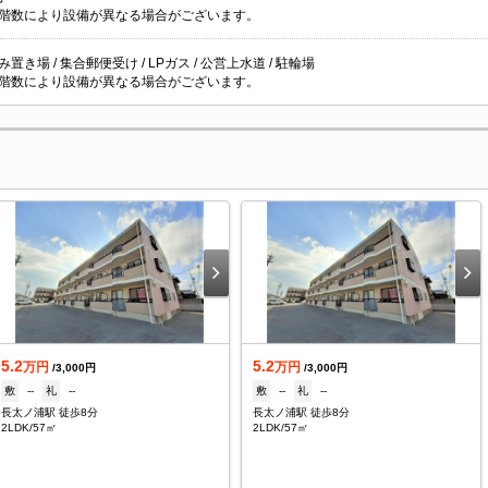
階数により設備が異なる場合がございます。
置き場 / 集合郵便受け / LPガス / 公営上水道 / 駐輪場
階数により設備が異なる場合がございます。
5.2
5.2
万円
万円
/3,000円
/3,000円
敷
--
礼
--
敷
--
礼
--
長太ノ浦駅 徒歩8分
長太ノ浦駅 徒歩8分
2LDK/57㎡
2LDK/57㎡