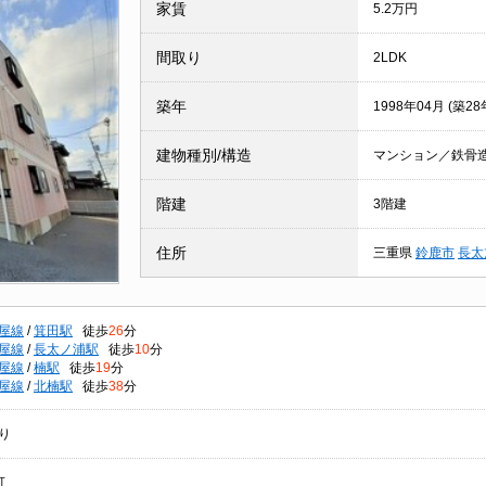
家賃
5.2万円
間取り
2LDK
築年
1998年04月 (築28
建物種別/構造
マンション／鉄骨
階建
3階建
住所
三重県
鈴鹿市
長太
屋線
/
箕田駅
徒歩
26
分
屋線
/
長太ノ浦駅
徒歩
10
分
屋線
/
楠駅
徒歩
19
分
屋線
/
北楠駅
徒歩
38
分
り
可