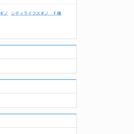
ギノ
シティライフスギノ Ｆ棟