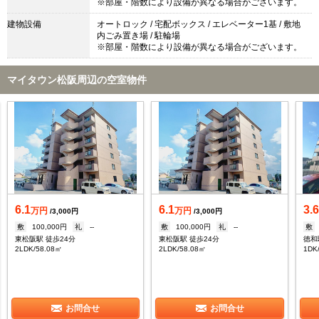
※部屋・階数により設備が異なる場合がございます。
建物設備
オートロック / 宅配ボックス / エレベーター1基 / 敷地
内ごみ置き場 / 駐輪場
※部屋・階数により設備が異なる場合がございます。
マイタウン松阪周辺の空室物件
6.1
6.1
3.
万円
万円
/3,000円
/3,000円
敷
100,000円
礼
--
敷
100,000円
礼
--
敷
東松阪駅 徒歩24分
東松阪駅 徒歩24分
徳和
2LDK/58.08㎡
2LDK/58.08㎡
1DK
お問合せ
お問合せ