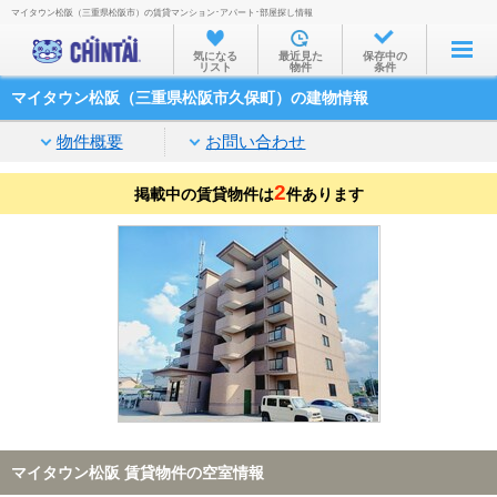
マイタウン松阪（三重県松阪市）の賃貸マンション･アパート･部屋探し情報
お部屋を探す
気になる
最近見た
保存中の
リスト
物件
条件
沿線・駅から
マイタウン松阪（三重県松阪市久保町）の建物情報
住所から
物件概要
お問い合わせ
家賃相場から
2
掲載中の賃貸物件は
通勤通学時間から
件あります
物件特集から
不動産会社から
TOP
マイタウン松阪 賃貸物件の空室情報