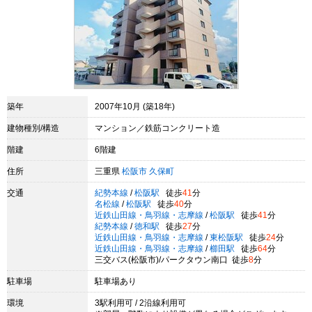
築年
2007年10月 (築18年)
建物種別/構造
マンション／鉄筋コンクリート造
階建
6階建
住所
三重県
松阪市
久保町
交通
紀勢本線
/
松阪駅
徒歩
41
分
名松線
/
松阪駅
徒歩
40
分
近鉄山田線・鳥羽線・志摩線
/
松阪駅
徒歩
41
分
紀勢本線
/
徳和駅
徒歩
27
分
近鉄山田線・鳥羽線・志摩線
/
東松阪駅
徒歩
24
分
近鉄山田線・鳥羽線・志摩線
/
櫛田駅
徒歩
64
分
三交バス(松阪市)/パークタウン南口 徒歩
8
分
駐車場
駐車場あり
環境
3駅利用可 / 2沿線利用可