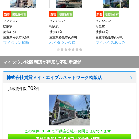
新着
掲載物件有
新着
掲載物件有
新着
掲載物件有
マンション
マンション
マンション
松阪駅
松阪駅
松阪駅
徒歩41分
徒歩41分
徒歩41分
三重県松阪市久保町
三重県松阪市久保町
三重県松阪市久保町
マイタウン松阪
ハイタウン久保
マイハウスあつみ
マイタウン松阪周辺が得意な不動産店舗
株式会社賃貸メイトエイブルネットワーク松阪店
702
掲載物件数:
件
この物件はLINEで不動産会社へお問合せができます！
友だち追加してLINEでお問合せ（無料）