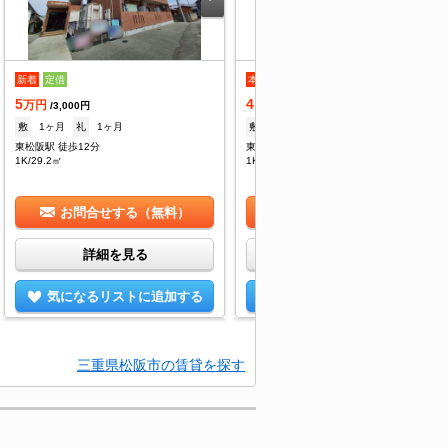
新着
定借
本日の新着
定借
5
4.9
万円
万円
/3,000円
/3,000円
敷
1ヶ月
礼
1ヶ月
敷
1ヶ月
礼
1ヶ月
東松阪駅 徒歩12分
東松阪駅 徒歩13分
1K/29.2㎡
1K/34㎡
お問合せする（無料）
お問合せする（無料）
詳細を見る
詳細を見る
気になるリストに追加する
気になるリストに追加する
三重県松阪市の賃貸を探す