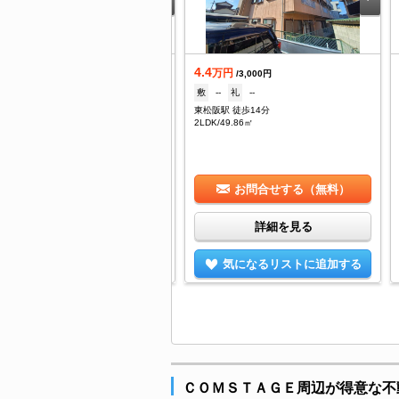
.25
4.4
万円
万円
/2,900円
/3,000円
--
礼
1ヶ月
敷
--
礼
--
松阪駅 徒歩17分
東松阪駅 徒歩14分
DK/48.19㎡
2LDK/49.86㎡
お問合せする（無料）
お問合せする（無料）
詳細を見る
詳細を見る
気になるリストに追加する
気になるリストに追加する
ＣＯＭＳＴＡＧＥ周辺が得意な不