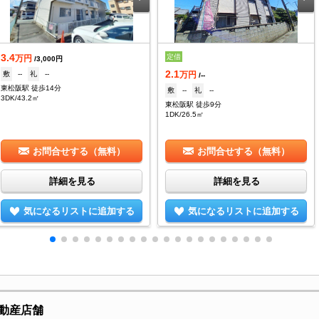
3.4
定借
万円
/3,000円
2.1
敷
--
礼
--
万円
/--
東松阪駅 徒歩14分
敷
--
礼
--
3DK/43.2㎡
東松阪駅 徒歩9分
1DK/26.5㎡
お問合せする（無料）
お問合せする（無料）
詳細を見る
詳細を見る
気になるリストに追加する
気になるリストに追加する
動産店舗