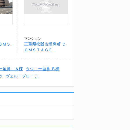
マンション
ＯＭＳ
三重県松阪市垣鼻町 Ｃ
ＯＭＳＴＡＧＥ
ー垣鼻 Ａ棟
タウニー垣鼻 Ｂ棟
ツ
ヴェル・ブローテ