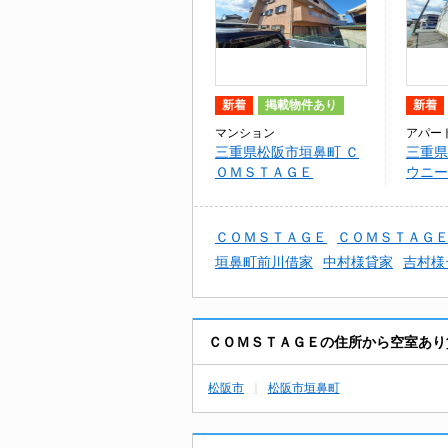
新着
掲載物件あり
新着
マンション
アパー
三重県松阪市垣鼻町 Ｃ
三重県
ＯＭＳＴＡＧＥ
ウニー
ＣＯＭＳＴＡＧＥ
ＣＯＭＳＴＡＧ
垣鼻町前川借家
中村様貸家
吉村様
ＣＯＭＳＴＡＧＥの住所から空室あり
松阪市
松阪市垣鼻町