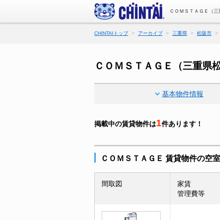
ＣＯＭＳＴＡＧＥ（三
CHINTAIトップ
アーカイブ
三重県
松阪市
ＣＯＭＳＴＡＧＥ（三重県
基本物件情報
1
掲載中の賃貸物件は
件あります！
ＣＯＭＳＴＡＧＥ 賃貸物件の空
間取図
家賃
管理費等