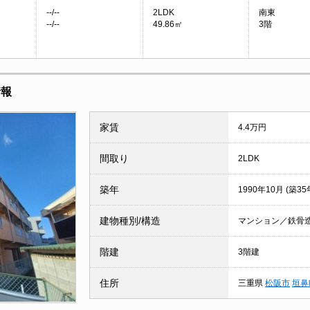
--/--
2LDK
南東
--/--
49.86㎡
3階
情報
家賃
4.4万円
間取り
2LDK
築年
1990年10月 (築35
建物種別/構造
マンション／鉄骨
階建
3階建
住所
三重県
松阪市
垣鼻