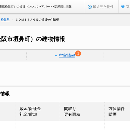
最近見た物件
気
重県松阪市）の賃貸マンション･アパート･部屋探し情報
松阪駅
ＣＯＭＳＴＡＧＥの賃貸物件情報
松阪市垣鼻町）の建物情報
1
空室情報
室情報
敷金/保証金
間取り
方位物件
礼金/償却
専有面積
階層