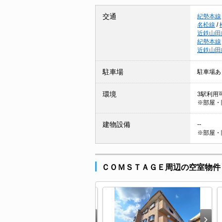
交通
紀勢本線
名松線
/
近鉄山田
紀勢本線
近鉄山田
駐車場
駐車場あ
環境
3駅利用可
※部屋・
建物設備
--
※部屋・
ＣＯＭＳＴＡＧＥ周辺の空室物件