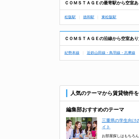
ＣＯＭＳＴＡＧＥの最寄駅から空室あ
松阪駅
徳和駅
東松阪駅
ＣＯＭＳＴＡＧＥの沿線から空室あり
紀勢本線
近鉄山田線・鳥羽線・志摩線
人気のテーマから賃貸物件を
編集部おすすめのテーマ
三重県の学生向けの
イト
お部屋探しはもちろん