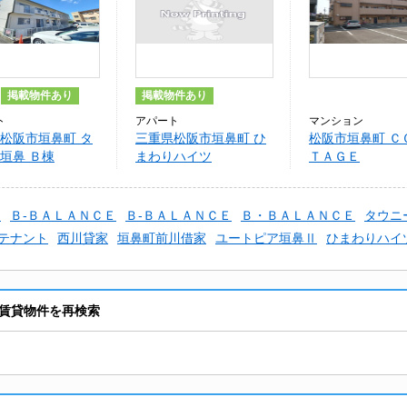
掲載物件あり
掲載物件あり
ト
アパート
マンション
松阪市垣鼻町 タ
三重県松阪市垣鼻町 ひ
松阪市垣鼻町 Ｃ
垣鼻 Ｂ棟
まわりハイツ
ＴＡＧＥ
Ｅ
Ｂ-ＢＡＬＡＮＣＥ
Ｂ-ＢＡＬＡＮＣＥ
Ｂ・ＢＡＬＡＮＣＥ
タウニ
テナント
西川貸家
垣鼻町前川借家
ユートピア垣鼻Ⅱ
ひまわりハイ
賃貸物件を再検索