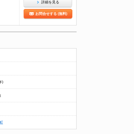
詳細を見る
お問合せする (無料)
年)
造
町