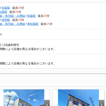
/
松阪駅
徒歩
26
分
松阪駅
徒歩
26
分
線・鳥羽線・志摩線
/
松阪駅
徒歩
26
分
/
徳和駅
徒歩
29
分
線・鳥羽線・志摩線
/
東松阪駅
徒歩
15
分
り
 / 2沿線利用可
階数により設備が異なる場合がございます。
階数により設備が異なる場合がございます。